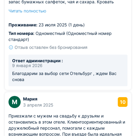
запас бумажных салфеток, чая и сахара. Кровать
удобная, матрац мягкий, но удобный. Отдельная ванная
Читать полностью
комната с душевой кабинкой, одноразовые
принадлежности, мыло, гель для душа, шампунь, фен,
Проживание:
23 июля 2025 (1 день)
чистые полотенца, тапочки. Вода была горячая, напор
отличный. Жила в номере 13, никаких ужасов ). Входная
Тип номера:
Одноместный (Одноместный номер
дверь закрывается плотно, звуки и свет из коридора не
стандарт)
попадают в номер. Соседей слышала только в части
Отзыв оставлен без бронирования
того, что они что-то двигали в номере. Вместо окна в
номере дверь во двор, но она была закрыта. Про
Ответ администрации :
красивый вид из окна - сказать не могу, зелень и
9 января 2026
гаражи. Комаров не было, душно не было. Заселение в
Благодарим за выбор сети Отельбург , ждем Вас
отель бесконтактное, инструкции понятны. В общем
снова
коридоре кулер с горячей и холодной водой. Фото
сразу не сделала, но номер соответствует
представленным отелем фото. Отель рекомендую.
Мария
М
10
3 апреля 2025
Приезжали с мужем на свадьбу к друзьям и
остановились в этом отеле. Клиентоориентированный и
дружелюбный персонал, помогали с каждым
возникающим вопросом. При въезде была идеальная