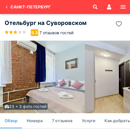
САНКТ-ПЕТЕРБУРГ
Отельбург на Суворовском
7 отзывов гостей
9.3
33 + 3 фото гостей
Обзор
Номера
7 отзывов
Услуги
Как добрать