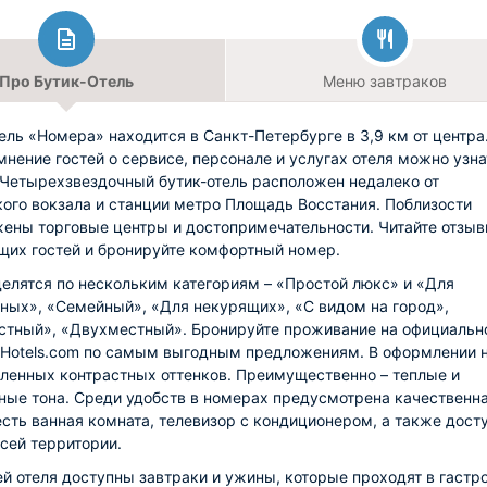
Про Бутик-Отель
Меню завтраков
ель «Номера» находится в Санкт-Петербурге в 3,9 км от центра
мнение гостей о сервисе, персонале и услугах отеля можно узна
 Четырехзвездочный бутик-отель расположен недалеко от
ого вокзала и станции метро Площадь Восстания. Поблизости
ены торговые центры и достопримечательности. Читайте отзы
их гостей и бронируйте комфортный номер.
елятся по нескольким категориям – «Простой люкс» и «Для
ных», «Семейный», «Для некурящих», «С видом на город»,
тный», «Двухместный». Бронируйте проживание на официальн
1Hotels.com по самым выгодным предложениям. В оформлении 
ленных контрастных оттенков. Преимущественно – теплые и
ные тона. Среди удобств в номерах предусмотрена качественн
есть ванная комната, телевизор с кондиционером, а также досту
всей территории.
ей отеля доступны завтраки и ужины, которые проходят в гастр