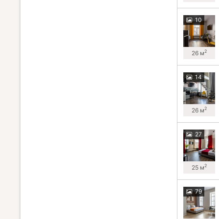
10
2
26 м
14
2
26 м
27
2
25 м
79