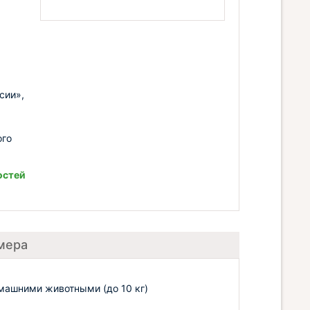
сии»,
ого
остей
мера
машними животными (до 10 кг)