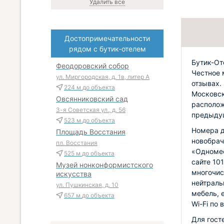
Удалить все
Достопримечательности
рядом с бутик-отелем
Бутик-От
Феодоровский собор
Честное 
ул. Миргородская, д. 1в, литер А
отзывах.
224 м
до объекта
Московск
Овсянниковский сад
располож
3-я Советская ул., д. 56
предыдущ
523 м
до объекта
Номера д
Площадь Восстания
новобрач
пл. Восстания
«Одномес
525 м
до объекта
сайте 10
Музей нонконформистского
многочис
искусства
нейтраль
ул. Пушкинская, д. 10
мебель, 
657 м
до объекта
Wi-Fi по 
Для гост