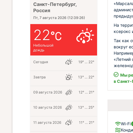
«Марсала
Санкт-Петербург,
админист
Россия
предыдущ
Пт, 7 августа 2026
(
12:39:28
)
На терри
22
ксерокс 
Так как 
Небольшой
вокруг е
дождь
Например
«Летний 
Сегодня
19° … 22°
железнод
Мы ре
Завтра
13° … 22°
в Санкт-
09 августа 2026
12° … 21°
10 августа 2026
13° … 25°
11 августа 2026
11° … 21°
Wi-Fi
Конд