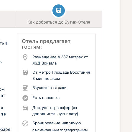
Как добраться до Бутик-Отеля
.
Отель предлагает
ть в
гостям:
Размещение в 387 метрах от
вы
Ж/Д Вокзала
От метро Площадь Восстания
8 мин пешком
Вкусные завтраки
ом
нет
Есть парковка
ая
Доступен трансфер (за
п к
дополнительную плату)
Бронирование напрямую
обаре
с моментальным подтверждением