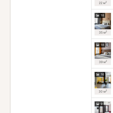
2
22 м
18
2
35 м
18
2
39 м
16
2
30 м
9