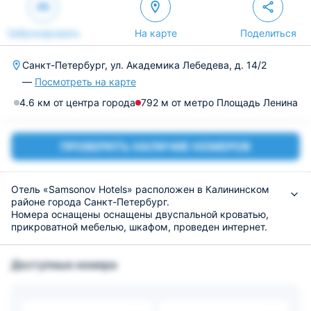
Забронировать
На карте
Поделиться
Санкт-Петербург, ул. Академика Лебедева, д. 14/2
—
Посмотреть на карте
4.6 км от центра города
792 м от метро Площадь Ленина
ПРОВЕРИТЬ НАЛИЧИЕ НОМЕРОВ
Отель «Samsonov Hotels» расположен в Калининском
районе города Санкт-Петербург.
Номера оснащены оснащены двуспальной кроватью,
прикроватной мебелью, шкафом, проведен интернет.
Санузел оборудован раковиной, ванной; для гостей
предоставляются набор полотенец, средств личной
Доступные номера
гигиены, постельного белья.
На кухне есть холодильник, электрочайник,
микроволновая печь, электроплита, набор посуды. В
0,3 км от объекта расположено кафе Генацвале.