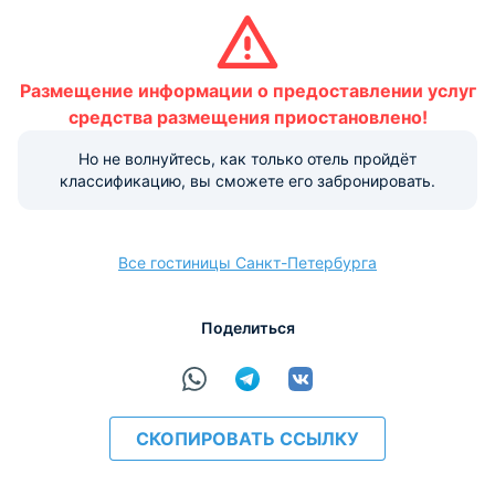
Условия и правила проживания:
Размещение домашних животных не допускается.
Размещение информации о предоставлении услуг
Варианты оплаты, доступные на ресепшене:
средства размещения приостановлено!
Но не волнуйтесь, как только отель пройдёт
Наличные
Безналичный
Visa
Euro/Mastercard
МИР
классификацию, вы сможете его забронировать.
Все гостиницы Санкт-Петербурга
расчёт
Поделиться
СКОПИРОВАТЬ ССЫЛКУ