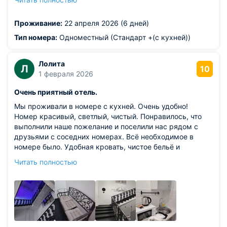
починить полотенцесушитель в ванной и сделать
небольшой бортик в душевой кабине,чтобы не
Проживание:
22 апреля 2026 (6 дней)
растекалась вода при купании, то будет совсем хорошо
(номер 227).
Тип номера:
Одноместный (Стандарт +(с кухней))
Лолита
Л
10
1 февраля 2026
Очень приятный отель.
Мы проживали в номере с кухней. Очень удобно!
Номер красивый, светлый, чистый. Понравилось, что
выполнили наше пожелание и поселили нас рядом с
друзьями с соседних номерах. Всё необходимое в
номере было. Удобная кровать, чистое бельё и
полотенца. Сантехника исправна и сияет белизной.
Читать полностью
Очень понравились мягкие стулья в номере. Благодарю
сотрудников отеля - и администраторов, и горничных за
безупречную работу.
Из недостатков: недостатков не замечено.