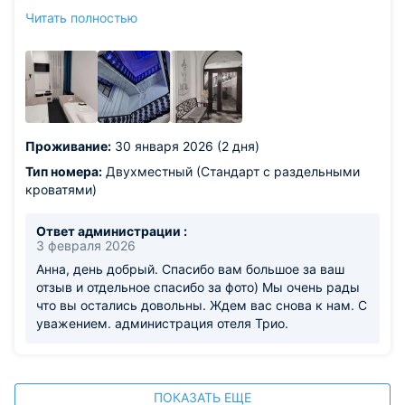
приятные девушки работают на ресепшен, горничные
Читать полностью
вежливые и доброжелательные. Нам всё понравилось!
Спасибо за гостеприимство! И конечно хочется
отметить шикарную лестницу- очень атмосферно! А
вечером синяя подсветка- красота!)
Из недостатков: такого нет.
Проживание:
30 января 2026 (2 дня)
Тип номера:
Двухместный (Стандарт с раздельными
кроватями)
Ответ администрации :
3 февраля 2026
Анна, день добрый. Спасибо вам большое за ваш
отзыв и отдельное спасибо за фото) Мы очень рады
что вы остались довольны. Ждем вас снова к нам. С
уважением. администрация отеля Трио.
ПОКАЗАТЬ ЕЩЕ