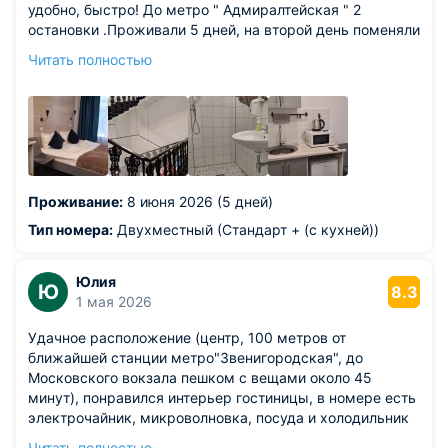
удобно, быстро! До метро " Адмиралтейская " 2
остановки .Проживали 5 дней, на второй день поменяли
постельное бельё, чему были удивлены и в тоже время
Читать полностью
довольны!!! Рядом с отелем много прод магазинов,
кафешек, но мы пользовались по месту нахождения в
городе! Девочкам на ресепшене отдельное спасибо .
Приветливые, общительные, очень позитивные! Нас все
устроило! Спасибо большое
Проживание:
8 июня 2026 (5 дней)
Тип номера:
Двухместный (Стандарт + (с кухней))
Юлия
Ю
8.3
1 мая 2026
Удачное расположение (центр, 100 метров от
ближайшей станции метро"Звенигородская", до
Московского вокзала пешком с вещами около 45
минут), понравился интерьер гостиницы, в номере есть
электрочайник, микроволновка, посуда и холодильник
Из недостатков: не очень удобный матрас. Если
Читать полностью