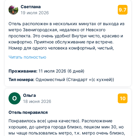
Светлана
9.7
19 июля 2026
Отель расположен в нескольких минутах от выхода из
метро Звенигородская, недалеко от Невского
проспекта. Это очень удобно! Внутри чисто, красиво и
комфортно. Приятное обслуживание при встрече.
Номер для одного человека комфортный, чистый,
оснащён всем необходимым Несмотря на маленький
Читать полностью
размер комнаты, в ней есть и кровать, и кухонный
гарнитур с раковиной, и телевизор, и микроволновка.
Проживание:
11 июля 2026 (6 дней)
Санузел, душ, фен. В общем, есть всё самое
необходимое для проживания. В этом отеле
Тип номера:
Одноместный (Стандарт +(с кухней))
останавливаюсь 2-й раз. Думаю, что в следующий раз
тоже выберу этот отель.
Ольга
О
10
18 июня 2026
Отель понравился
Понравилось все( цена качество). Расположение
хорошее, до центра города близко, пешком мин 30, но
мы чаще пользовались метро, т.к. метро очень близко,