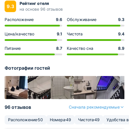
Рейтинг отеля
9.3
на основе 96 отзывов
Расположение
9.6
Обслуживание
9.3
Цена/качество
9.1
Чистота
9.4
Питание
8.7
Качество сна
8.9
Фотографии гостей
96 отзывов
Сначала рекомендуемые
Расположение
50
Номера
49
Чистота
49
Удобства 