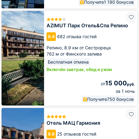
Получите
1 190 бонусов
AZIMUT
Парк
Отель&Спа
AZIMUT Парк Отель&Спа Репино
Репино
9.4
682 отзыва гостей
Репино,
8.9 км от Сестрорецк
762 м от Финского залива
Бесплатная отмена
Включён завтрак, обед и ужин
15 000
от
руб.
за 1 ночь
Получите
750 бонусов
Отель
МАЦ
Гармония
Отель МАЦ Гармония
9.8
25 отзывов гостей