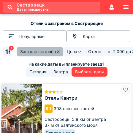
Сестрорецк
Даты неизвестны
Отели с завтраком в Сестрорецке
Популярные
Карта
1
Завтрак включён
Цена
Отели
от
2 000
до
Сегодня
Завтра
Выбрать даты
Отель
Кантри
Отель Кантри
9.1
308 отзывов гостей
Сестрорецк,
5.8 км от центра
37 м от Балтийского моря
Первая линия