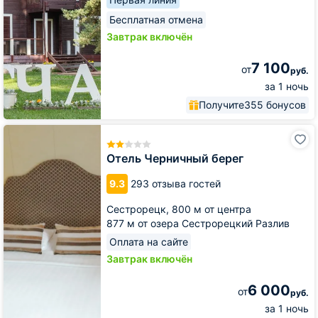
Бесплатная отмена
Завтрак включён
7 100
от
руб.
за 1 ночь
Получите
355 бонусов
Отель
Черничный
берег
Отель Черничный берег
9.3
293 отзыва гостей
Сестрорецк,
800 м от центра
877 м от озера Сестрорецкий Разлив
Оплата на сайте
Завтрак включён
6 000
от
руб.
за 1 ночь