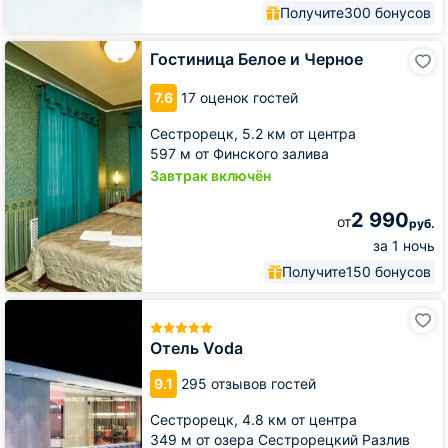
Получите
300 бонусов
Гостиница
Гостиница Белое и Черное
Белое
и
7.6
17 оценок гостей
Черное
Сестрорецк,
5.2 км от центра
597 м от Финского залива
Завтрак включён
2 990
от
руб.
за 1 ночь
Получите
150 бонусов
Отель
Voda
Отель Voda
9.1
295 отзывов гостей
Сестрорецк,
4.8 км от центра
349 м от озера Сестрорецкий Разлив