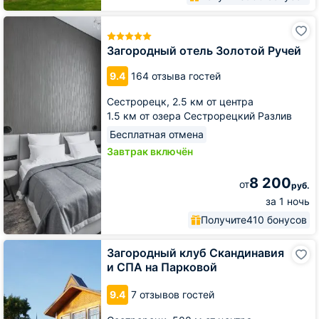
Загородный
отель
Золотой
Загородный отель Золотой Ручей
Ручей
9.4
164 отзыва гостей
Сестрорецк,
2.5 км от центра
1.5 км от озера Сестрорецкий Разлив
Бесплатная отмена
Завтрак включён
8 200
от
руб.
за 1 ночь
Получите
410 бонусов
Загородный
Загородный клуб Скандинавия
клуб
и СПА на Парковой
Скандинавия
и
9.4
7 отзывов гостей
СПА
на