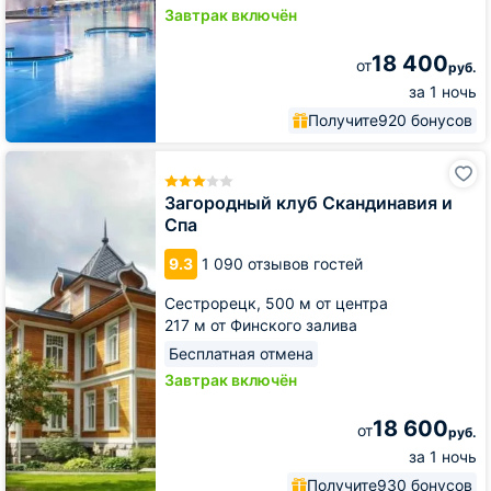
Завтрак включён
18 400
от
руб.
за 1 ночь
Получите
920 бонусов
Загородный
клуб
Скандинавия
Загородный клуб Скандинавия и
и
Спа
Спа
9.3
1 090 отзывов гостей
Сестрорецк,
500 м от центра
217 м от Финского залива
Бесплатная отмена
Завтрак включён
18 600
от
руб.
за 1 ночь
Получите
930 бонусов