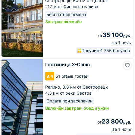
Сестрорецк,
500 м от центра
Парковой
217 м от Финского залива
Бесплатная отмена
Завтрак включён
35 100
от
руб.
за 1 ночь
Получите
1 755 бонусов
Гостиница
Гостиница X-Clinic
X-
Clinic
9.4
51 отзыв гостей
Репино,
8.8 км от Сестрорецк
4.3 км от реки Сестра
Оплата при заселении
Включён завтрак, обед и ужин
23 800
от
руб.
за 1 ночь