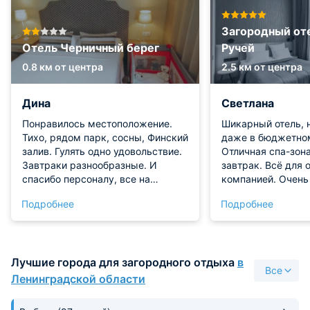
Загородный от
Отель Черничный берег
Ручей
0.8 км от центра
2.5 км от центра
Дина
Светлана
Понравилось местоположение.
Шикарный отель, 
Тихо, рядом парк, сосны, Финский
даже в бюджетном
залив. Гулять одно удовольствие.
Отличная спа-зон
Завтраки разнообразные. И
завтрак. Всё для 
спасибо персоналу, все на
компанией. Очень
высоте.
сенсорное управл
Подробнее
Подробнее
номера.
Лучшие города для загородного отдыха
в
Все
Ленинградской области