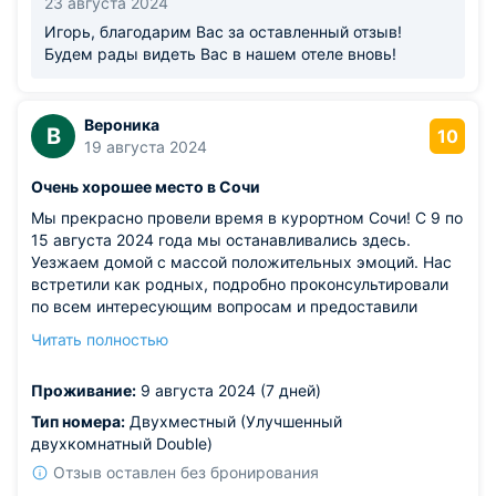
23 августа 2024
Игорь, благодарим Вас за оставленный отзыв!
Будем рады видеть Вас в нашем отеле вновь!
Вероника
В
10
19 августа 2024
Очень хорошее место в Сочи
Мы прекрасно провели время в курортном Сочи! С 9 по
15 августа 2024 года мы останавливались здесь.
Уезжаем домой с массой положительных эмоций. Нас
встретили как родных, подробно проконсультировали
по всем интересующим вопросам и предоставили
парковку на территории. Номер, в котором мы жили,
Читать полностью
был очень чистым и уютным. В нём было всё
необходимое. Мы были в восторге от бассейна. Вода в
Проживание:
9 августа 2024 (7 дней)
нём была такой чистой и прозрачной, что купаться в
нём было одно удовольствие. Мы, словно бегемоты,
Тип номера:
Двухместный (Улучшенный
почти не вылезали из воды. Территория комплекса
двухкомнатный Double)
была очень чистой и ухоженной, это радовало глаз.
Отзыв оставлен без бронирования
Пляж находился в шаговой доступности, а рядом были