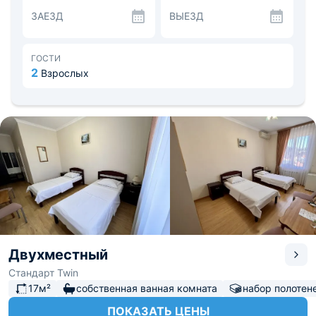
Пообедать предлагается в кафе на территории
ЗАЕЗД
ВЫЕЗД
комплекса. Постояльцы могут заказать сытный
завтрак, обед и лёгкий ужин.
Неподалеку от семейного отеля находятся
оборудованные пляжи, фитнес-центр, сад, а также
ГОСТИ
продуктовые и вещевые магазины.
2
Взрослых
Двухместный
Стандарт Twin
17м²
собственная ванная комната
набор полотен
ПОКАЗАТЬ ЦЕНЫ