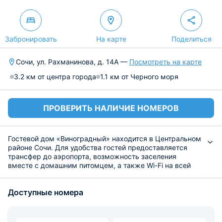
Забронировать
На карте
Поделиться
Сочи, ул. Рахманинова, д. 14А —
Посмотреть на карте
3.2 км от центра города
1.1 км от Черного моря
ПРОВЕРИТЬ НАЛИЧИЕ НОМЕРОВ
Гостевой дом «Виноградный» находится в Центральном
районе Сочи. Для удобства гостей предоставляется
трансфер до аэропорта, возможность заселения
вместе с домашним питомцем, а также Wi-Fi на всей
территории комплекса.
Разместиться предлагается в номерах разных
Доступные номера
категорий, каждый из которых оснащен удобным
спальным местом и необходимой мебелью,
кондиционером и телевизором. В распоряжении
индивидуальная ванная комната с набором полотенец.