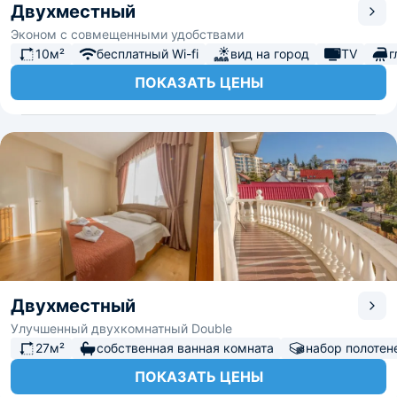
Двухместный
Эконом с совмещенными удобствами
10м²
бесплатный Wi-fi
вид на город
TV
г
ПОКАЗАТЬ ЦЕНЫ
Двухместный
Улучшенный двухкомнатный Double
27м²
собственная ванная комната
набор полотен
ПОКАЗАТЬ ЦЕНЫ