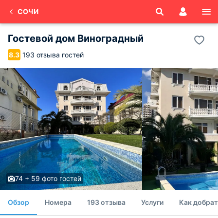
СОЧИ
Гостевой дом Виноградный
193 отзыва гостей
8.3
74 + 59 фото гостей
Обзор
Номера
193 отзыва
Услуги
Как добрат