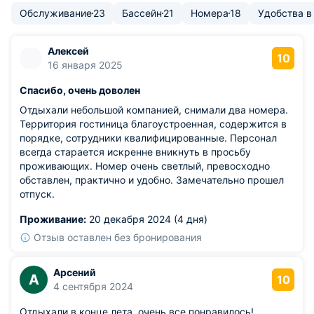
Обслуживание
23
Бассейн
21
Номера
18
Удобства в
Алексей
10
16 января 2025
Спасибо, очень доволен
Отдыхали небольшой компанией, снимали два номера.
Территория гостиница благоустроенная, содержится в
порядке, сотрудники квалифицированные. Персонал
всегда старается искренне вникнуть в просьбу
проживающих. Номер очень светлый, превосходно
обставлен, практично и удобно. Замечательно прошел
отпуск.
Проживание:
20 декабря 2024 (4 дня)
Отзыв оставлен без бронирования
Арсений
А
10
4 сентября 2024
Отдыхали в конце лета, очень все понравилось!