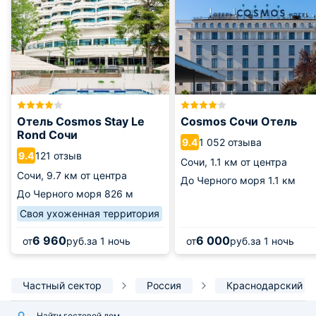
Отель Cosmos Stay Le
Cosmos Сочи Отель
Rond Сочи
1 052 отзыва
9.4
121 отзыв
9.4
Сочи,
1.1 км от центра
Сочи,
9.7 км от центра
До Черного моря
1.1 км
До Черного моря
826 м
Своя ухоженная территория
6 960
6 000
от
руб.
за 1 ночь
от
руб.
за 1 ночь
Частный сектор
Россия
Краснодарский к
Найти гостевой дом