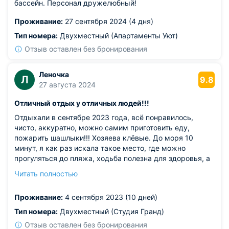
бассейн. Персонал дружелюбный!
Проживание:
27 сентября 2024 (4 дня)
Тип номера:
Двухместный (Апартаменты Уют)
Отзыв оставлен без бронирования
Леночка
Л
9.8
27 августа 2024
Отличный отдых у отличных людей!!!
Отдыхали в сентябре 2023 года, всё понравилось,
чисто, аккуратно, можно самим приготовить еду,
пожарить шашлыки!!! Хозяева клёвые. До моря 10
минут, я как раз искала такое место, где можно
прогуляться до пляжа, ходьба полезна для здоровья, а
на обратном пути на местном рынке можно и лепешки
Читать полностью
вкусные и мяско и рыбку жаренную прихватить, да и
магазины всё по пути, Пятерочка и т.п...... На
Проживание:
4 сентября 2023 (10 дней)
территории бассейн, когда штормило отдыхали там.
Поразила чистота в номерах, качественное постельное,
Тип номера:
Двухместный (Студия Гранд)
полотенце. В общем решили в этом году ехать туда,
Отзыв оставлен без бронирования