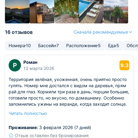
16 отзывов
Сначала рекомендуемые
Номера
10
Бассейн
7
Расположение
5
Еда
5
Обсл
Роман
Р
9.3
13 марта 2026
Территория зелёная, ухоженная, очень приятно просто
гулять. Номер мне достался с видом на деревья, прям
рай для глаз. Кормили три раза в день, порции большие,
готовили просто, но вкусно, по-домашнему. Особенно
запомнились ужины на веранде, когда заходит солнце.
Из недостатков: в номере было немного прохладно
Читать полностью
вечером, а дополнительного одеяла я не нашёл.
Пришлось накрываться пледом из кресла.
Проживание:
3 февраля 2026 (7 дней)
Отзыв оставлен без бронирования