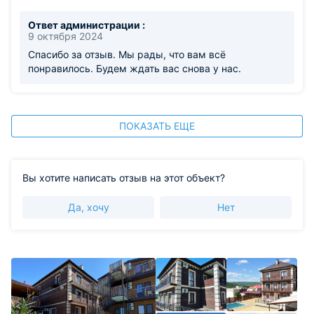
забронировали, это того стоит!!! Хозяевам пожелаем
отличной прибыли!!! Прекрасных постояльцев!!! Мы
Ответ администрации :
едем к вам в сентябре 2024!!! Море...море.
9 октября 2024
Из недостатков: ничего, всё понравилось
Спасибо за отзыв. Мы рады, что вам всё
понравилось. Будем ждать вас снова у нас.
ПОКАЗАТЬ ЕЩЕ
Вы хотите написать отзыв на этот объект?
Да, хочу
Нет