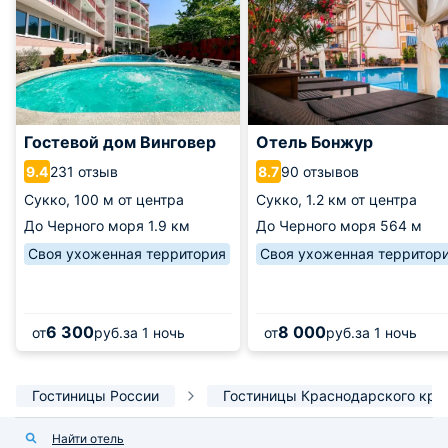
Гостевой дом Винговер
Отель Бонжур
231 отзыв
90 отзывов
9.4
8.7
Сукко,
100 м от центра
Сукко,
1.2 км от центра
До Черного моря
1.9 км
До Черного моря
564 м
Своя ухоженная территория
Своя ухоженная территор
6 300
8 000
от
руб.
за 1 ночь
от
руб.
за 1 ночь
Гостиницы России
Гостиницы Краснодарского кра
Найти отель