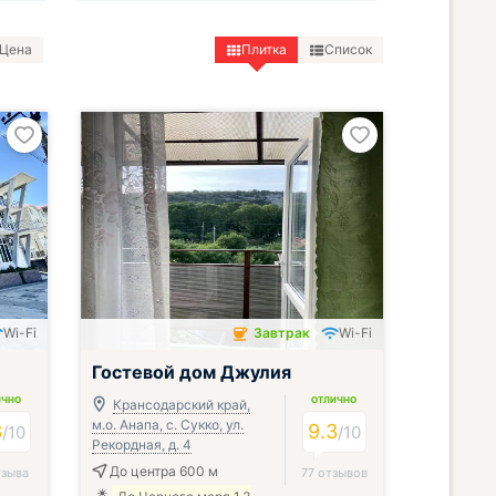
Цена
Плитка
Список
Wi-Fi
Завтрак
Wi-Fi
Завтрак включён
Гостевой дом Джулия
ИЧНО
ОТЛИЧНО
Крансодарский край,
м.о. Анапа, с. Сукко, ул.
3
9.3
/
10
/
10
Рекордная, д. 4
До центра 600 м
тзыва
77 отзывов