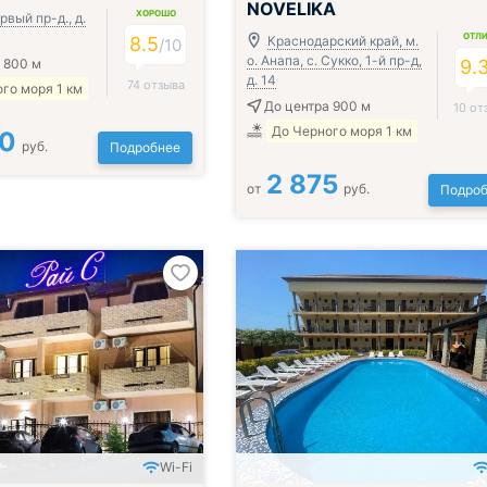
NOVELIKA
ХОРОШО
рвый пр-д., д.
ОТЛ
8.5
Краснодарский край, м.
/
10
о. Анапа, с. Сукко, 1-й пр-д,
 800 м
9.
д. 14
74 отзыва
го моря 1 км
До центра 900 м
10 от
До Черного моря 1 км
00
руб.
Подробнее
2 875
от
руб.
Подроб
Wi-Fi