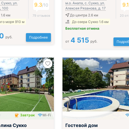
. Сукко, ул.
м.о. Анапа, с. Сукко, ул.
9.3
9.1
/
10
. 100
Алексея Рязанова, д. 17
1.6 км
До центра 2.6 км
79 отзывов
20 от
го моря 910 м
До озера Сукко 1.6 км
Бесплатная отмена
0
руб.
Подробнее
4 515
от
руб.
Подроб
Завтрак
Wi-Fi
чён
лина Сукко
Гостевой дом