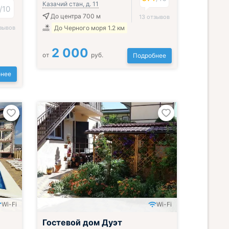
Казачий стан, д. 11
/
10
До центра 700 м
13 отзывов
зывов
До Черного моря 1.2 км
2 000
от
руб.
Подробнее
нее
Wi-Fi
Wi-Fi
Гостевой дом Дуэт