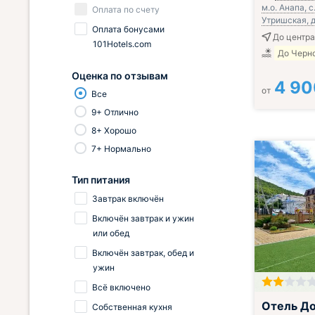
м.о. Анапа, с
Оплата по счету
Утришская, д
Оплата бонусами
До центра 
101Hotels.com
До Черно
Оценка по отзывам
4 90
от
Все
9+ Отлично
8+ Хорошо
7+ Нормально
Тип питания
Завтрак включён
Включён завтрак и ужин
или обед
Включён завтрак, обед и
ужин
Всё включено
Завтрак вклю
Отель До
Собственная кухня