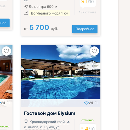
9.1
/
10
тзыв
До центра 900 м
132 отзыва
До Черного моря 1 км
нее
5 700
от
руб.
Подробнее
Wi-Fi
Wi-Fi
Гостевой дом Elysium
ОТЛИЧНО
Краснодарский край, м.
о. Анапа, с. Сукко, ул.
ХОРОШО
9.4
/
10