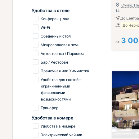
Сукко, Пе
Удобства в отеле
14
До центра
Конференц-зал
До Черно
Wi-Fi
Обеденный стол
3 0
от
Микроволновая печь
Автостоянка / Парковка
Бар / Ресторан
Прачечная или Химчистка
Удобства для гостей с
ограниченными
физическими
возможностями
Трансфер
Удобства в номере
Удобства в номере
Электрический чайник