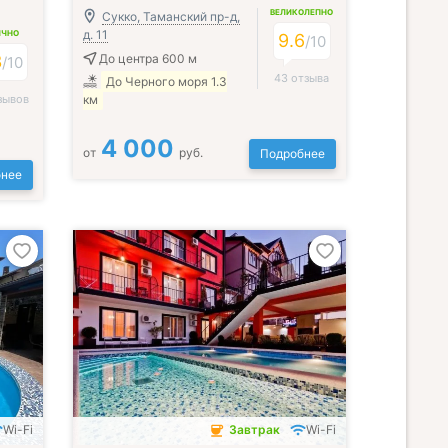
ВЕЛИКОЛЕПНО
Сукко, Таманский пр-д,
д. 11
ИЧНО
9.6
/
10
3
До центра 600 м
/
10
43 отзыва
До Черного моря 1.3
зывов
км
4 000
от
руб.
Подробнее
нее
Wi-Fi
Завтрак
Wi-Fi