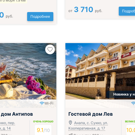
го моря 1.9 км
3 710
от
руб.
Подроб
0
руб.
Подробнее
Новинка у 
Wi-Fi
 дом Антипов
Гостевой дом Лев
ОЧЕНЬ ХОРОШО
ВЕЛИК
кко, пер.
Анапа, с. Сукко, ул.
, д. 14
Кооперативная, д. 17
9.1
10.
/
10