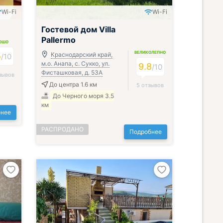
Wi-Fi
Wi-Fi
Гостевой дом Villa
Pallermo
ОШО
ВЕЛИКОЛЕПНО
5
Краснодарский край,
/
10
м.о. Анапа, с. Сукко, ул.
9.8
/
10
Фисташковая, д. 53А
зывов
До центра 1.6 км
5 отзывов
До Черного моря 3.5
км
нее
РАСПРОДАНО
Подробнее