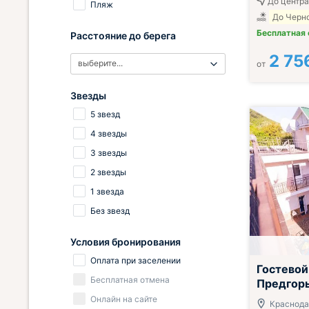
До центра
Пляж
До Черно
Бесплатная
Расстояние до берега
2 75
выберите...
от
Звезды
5 звезд
4 звезды
3 звезды
2 звезды
1 звезда
Без звезд
Условия бронирования
Оплата при заселении
Гостевой
Бесплатная отмена
Предгорь
Онлайн на сайте
Краснода