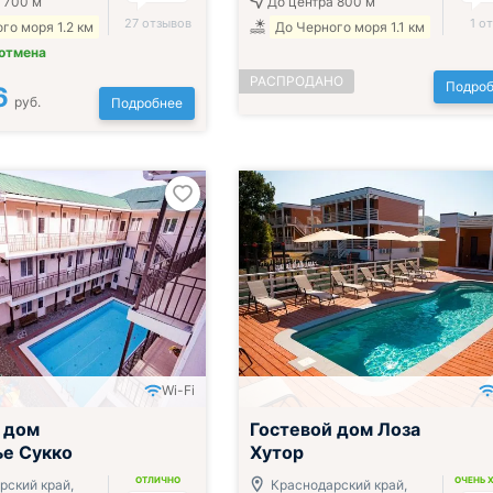
 700 м
До центра 800 м
27 отзывов
1 о
го моря 1.2 км
До Черного моря 1.1 км
 отмена
РАСПРОДАНО
Подроб
6
руб.
Подробнее
Wi-Fi
Включён завтрак, обед и ужин
 дом
Гостевой дом Лоза
е Сукко
Хутор
ОТЛИЧНО
ОЧЕНЬ 
рский край,
Краснодарский край,