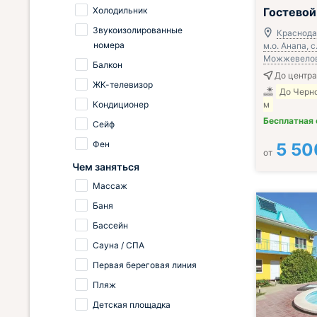
Холодильник
Гостевой
Звукоизолированные
Краснода
номера
м.о. Анапа, с
Можжевеловы
Балкон
До центра 
ЖК-телевизор
До Черн
Кондиционер
м
Бесплатная
Сейф
Фен
5 50
от
Чем заняться
Массаж
Баня
Бассейн
Сауна / СПА
Первая береговая линия
Пляж
Детская площадка