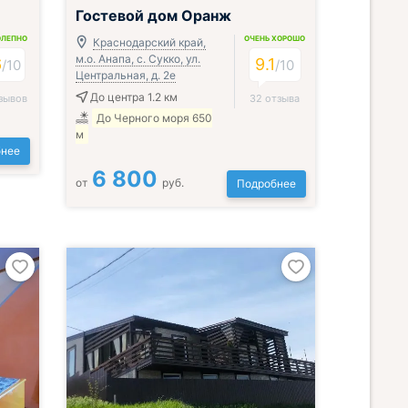
Завтрак включён
Гостевой дом Оранж
ОЛЕПНО
ОЧЕНЬ ХОРОШО
Краснодарский край,
м.о. Анапа, с. Сукко, ул.
6
9.1
/
10
/
10
Центральная, д. 2е
До центра 1.2 км
зывов
32 отзыва
До Черного моря 650
м
нее
6 800
от
руб.
Подробнее