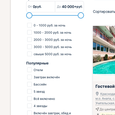
0
40 000+
От
руб.
До
руб.
Сортировать
0
-
1000
руб.
за ночь
1000
-
2000
руб.
за ночь
2000
-
3000
руб.
за ночь
3000
-
5000
руб.
за ночь
свыше
5000
руб.
за ночь
Популярные
Отели
Завтрак включён
Всё включено
Бассейн
Гостевой
5 звезд
Краснода
м.о. Анапа, с
Всё включено
Учительская. 
4 звезды
До центра
Включён завтрак, обед и