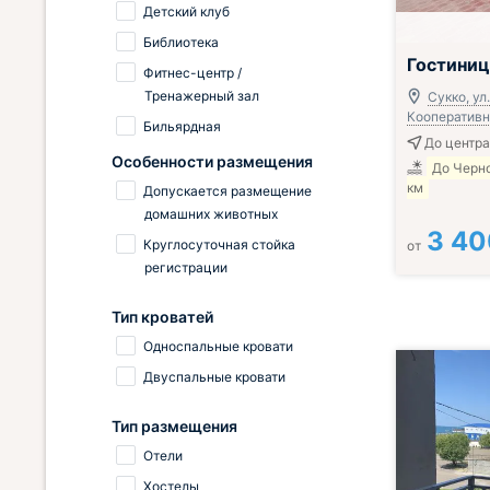
Детский клуб
Библиотека
Гостиниц
Фитнес-центр /
Тренажерный зал
Сукко, ул.
Кооперативна
Бильярдная
До центра
Особенности размещения
До Черно
км
Допускается размещение
домашних животных
3 40
Круглосуточная стойка
от
регистрации
Тип кроватей
Односпальные кровати
Двуспальные кровати
Тип размещения
Отели
Хостелы