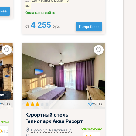
До Черного моря 1.3
км
нее
Оплата на сайте
4 255
от
руб.
Подробнее
нас
Wi-Fi
Wi-Fi
Всё включено
Курортный отель
Гелиопарк Аква Резорт
ОЛЕПНО
ОЧЕНЬ ХОРОШО
0
Сукко, ул. Радужная, д.
/
10
22