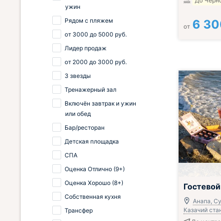
До Черно
ужин
Рядом с пляжем
6 30
от
от
3000
до
5000
руб.
Лидер продаж
от
2000
до
3000
руб.
3 звезды
Тренажерный зал
Включён завтрак и ужин
или обед
Бар/ресторан
Детская площадка
СПА
Оценка Отлично (9+)
Оценка Хорошо (8+)
Гостевой
Собственная кухня
Анапа, Су
Казачий стан
Трансфер