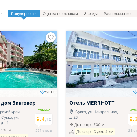
:
Популярность
Оценка по отзывам
Звезды
Расположение
Wi-Fi
Включён завтрак, обед и ужин
 дом Винговер
Отель MERRI-OTT
ОТЛИЧНО
ОТЛ
рский край,
Сукко, ул. Центральная,
. Сукко, ул.
д. 23
9.4
9.
/
10
д. 11
До центра 700 м
 100 м
231 отзыв
23 о
До озера Сукко 4 км