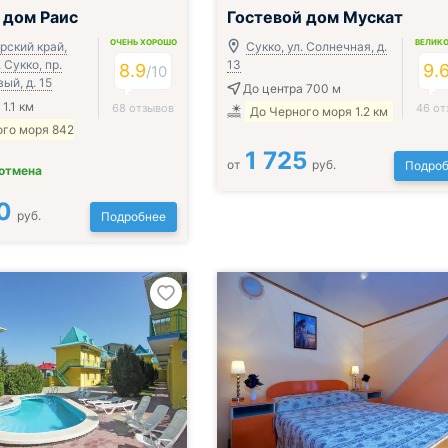
 дом Раис
Гостевой дом Мускат
ОЧЕНЬ ХОРОШО
ВЕЛИК
рский край,
Сукко, ул. Солнечная, д.
. Сукко, пр.
13
8.9
9.
/
10
й, д. 15
До центра 700 м
1.1 км
68 отзывов
46 от
До Черного моря 1.2 км
ого моря 842
1 725
от
руб.
Подроб
 отмена
0
руб.
Подробнее