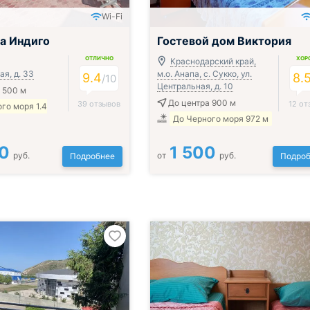
Wi-Fi
а Индиго
Гостевой дом Виктория
ОТЛИЧНО
ХОР
Краснодарский край,
я, д. 33
м.о. Анапа, с. Сукко, ул.
9.4
8.
/
10
Центральная, д. 10
 500 м
До центра 900 м
39 отзывов
12 от
го моря 1.4
До Черного моря 972 м
0
1 500
руб.
от
руб.
Подробнее
Подроб