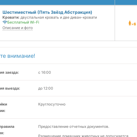
Шестиместный (Пять Звёзд Абстракция)
Кровати:
двуспальная кровать и две диван-кровати
Бесплатный Wi-Fi
×
6
Описание и фото
те внимание!
ия заезда:
с 16:00
ия выезда:
до 12:00
ойки
Круглосуточно
ии:
 правила
Предоставление отчетных документов.
я:
Размещение домашних животных не допускается.