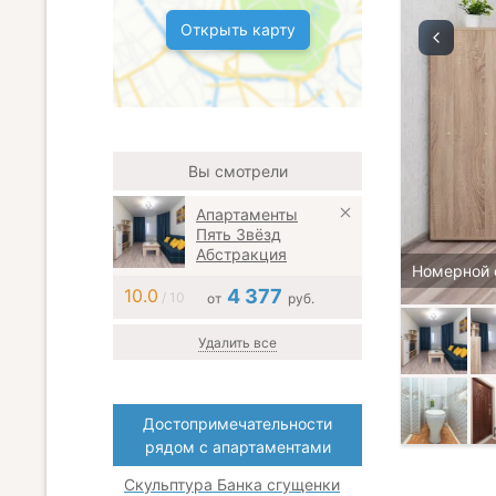
Открыть карту
Вы смотрели
Апартаменты
Пять Звёзд
Абстракция
Номерной 
10.0
4 377
/ 10
от
руб.
Удалить все
Достопримечательности
рядом с апартаментами
Скульптура Банка сгущенки