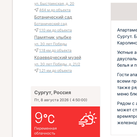
ул. Быстринская, д. 20
464 м
до объекта
Ботанический сад
Ботанический сад
Апартаме
1.10 км
до объекта
Сургут. 
Памятник улыбке
Каролинс
ул. 30 лет Победы
1.18 км
до объекта
Уютные а
Краеведческий музей
двуспаль
ул. 30 лет Победы, д. 21/2
белья и 
1.21 км
до объекта
Гости ап
всеми пр
также ря
Сургут, Россия
меню бл
Пт, 8 августа 2026
(
4:50:00
)
Рядом с 
может ст
9
времяпро
железнод
Переменная
облачность