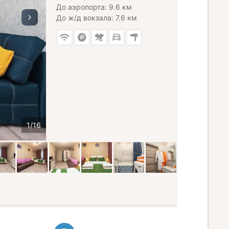
До аэропорта: 9.6 км
До ж/д вокзала: 7.6 км