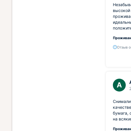
Незабыв
высокой 
проживан
идеальны
положит
Проживан
Отзыв о
А
Снимали 
качестве
бумага, 
на всяки
Проживан