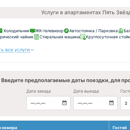
Услуги в апартаментах Пять Звёз
Холодильник
ЖК-телевизор
Автостоянка / Парковка
Ба
рический чайник
Стиральная машина
Круглосуточная стой
ь все услуги
Введите предполагаемые даты поездки, для пр
Дата заезда
Дата выезда
Гост
—.—.—
—.—.—
2
я номера
Гостей