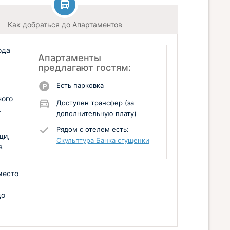
Как добраться до Апартаментов
ода
Апартаменты
предлагают гостям:
Есть парковка
ного
Доступен трансфер (за
.
дополнительную плату)
Рядом с отелем есть:
щи,
Скульптура Банка сгущенки
в
место
до