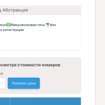
д Абстракция
лкон
Микроволновая печь
Фен
ка регистрации
осмотра стоимости номеров
ей
Показать цены