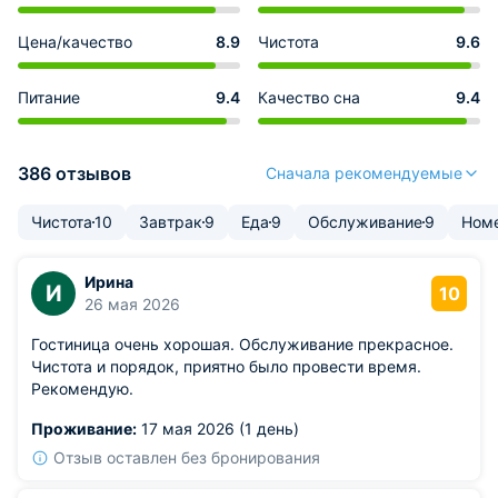
Цена/качество
8.9
Чистота
9.6
Питание
9.4
Качество сна
9.4
386 отзывов
Сначала рекомендуемые
Чистота
10
Завтрак
9
Еда
9
Обслуживание
9
Ном
Ирина
И
10
26 мая 2026
Гостиница очень хорошая. Обслуживание прекрасное.
Чистота и порядок, приятно было провести время.
Рекомендую.
Проживание:
17 мая 2026 (1 день)
Отзыв оставлен без бронирования