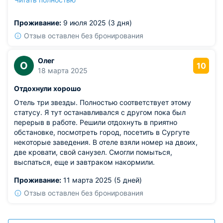
супермаркеты в шаговом доступе имеются. Уборки
проводят регулярно, смена постельного белья также
Проживание:
9 июля 2025 (3 дня)
раз в 3 дня.
Отзыв оставлен без бронирования
Олег
О
10
18 марта 2025
Отдохнули хорошо
Отель три звезды. Полностью соответствует этому
статусу. Я тут останавливался с другом пока был
перерыв в работе. Решили отдохнуть в приятно
обстановке, посмотреть город, посетить в Сургуте
некоторые заведения. В отеле взяли номер на двоих,
две кровати, свой санузел. Смогли помыться,
выспаться, еще и завтраком накормили.
Проживание:
11 марта 2025 (5 дней)
Отзыв оставлен без бронирования