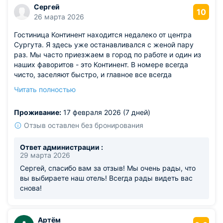
Сергей
10
26 марта 2026
Гостиница Континент находится недалеко от центра
Сургута. Я здесь уже останавливался с женой пару
раз. Мы часто приезжаем в город по работе и один из
наших фаворитов - это Континент. В номере всегда
чисто, заселяют быстро, и главное все всегда
подготовлено идеально. Включая комплект полотенец,
Читать полностью
халатов, гигиенических средств. Рядом с отелем есть,
где погулять. Завтраки готовят каждое утро. По поводу
Проживание:
17 февраля 2026 (7 дней)
питания также можно договориться заблаговременно.
Отзыв оставлен без бронирования
Ответ администрации :
29 марта 2026
Сергей, спасибо вам за отзыв! Мы очень рады, что
вы выбираете наш отель! Всегда рады видеть вас
снова!
Артём