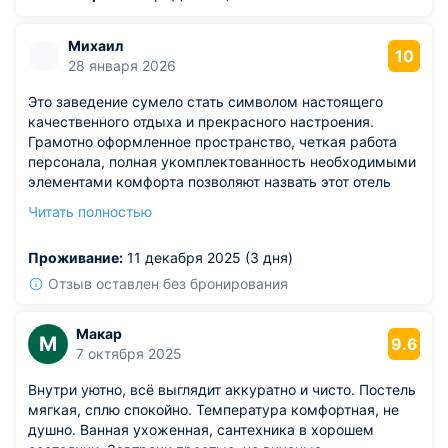
Михаил
10
28 января 2026
Это заведение сумело стать символом настоящего
качественного отдыха и прекрасного настроения.
Грамотно оформленное пространство, четкая работа
персонала, полная укомплектованность необходимыми
элементами комфорта позволяют назвать этот отель
отличным выбором. Уровень сервиса здесь стабильно
Читать полностью
высокий, атмосфера приятная и радушная.
Качественное освещение, хорошая шумоизоляция,
Проживание:
11 декабря 2025 (3 дня)
регулярная смена белья и полотенца придают номеру
особый шарм. Выполнение всех санитарных норм
Отзыв оставлен без бронирования
создаёт дополнительное доверие. Платёж обоснован
хорошим соотношением качества и цены.
Макар
М
9.6
7 октября 2025
Внутри уютно, всё выглядит аккуратно и чисто. Постель
мягкая, сплю спокойно. Температура комфортная, не
душно. Ванная ухоженная, сантехника в хорошем