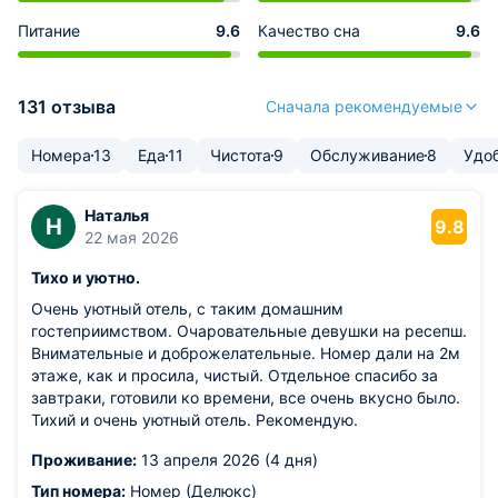
Питание
9.6
Качество сна
9.6
131 отзыва
Сначала рекомендуемые
Номера
13
Еда
11
Чистота
9
Обслуживание
8
Удо
Наталья
Н
9.8
22 мая 2026
Тихо и уютно.
Очень уютный отель, с таким домашним
гостеприимством. Очаровательные девушки на ресепш.
Внимательные и доброжелательные. Номер дали на 2м
этаже, как и просила, чистый. Отдельное спасибо за
завтраки, готовили ко времени, все очень вкусно было.
Тихий и очень уютный отель. Рекомендую.
Проживание:
13 апреля 2026 (4 дня)
Тип номера:
Номер (Делюкс)