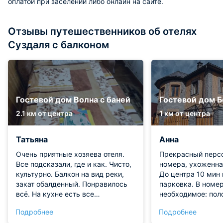
оплатой при заселении либо онлайн на сайте.
Отзывы путешественников об отелях
Суздаля с балконом
Гостевой дом Волна с баней
Гостевой дом 
2.1 км от центра
1 км от центра
Татьяна
Анна
Очень приятные хозяева отеля.
Прекрасный персо
Все подсказали, где и как. Чисто,
номера, ухоженна
культурно. Балкон на вид реки,
До центра 10 мин
закат обалденный. Понравилось
парковка. В номер
всё. На кухне есть все
необходимое: поло
необходимое для приготовления
халаты, фен, зубн
Подробнее
Подробнее
пищи. Завтрак можно заказ. Кофе,
для душа, шампун