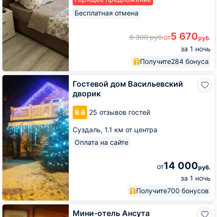
Бесплатная отмена
5 670
6 300
руб.
от
руб.
за 1 ночь
Получите
284 бонуса
Гостевой
Гостевой дом Васильевский
дом
дворик
Васильевский
дворик
9.6
25 отзывов гостей
Суздаль,
1.1 км от центра
Оплата на сайте
14 000
от
руб.
за 1 ночь
Получите
700 бонусов
Мини-
Мини-отель Ансута
отель