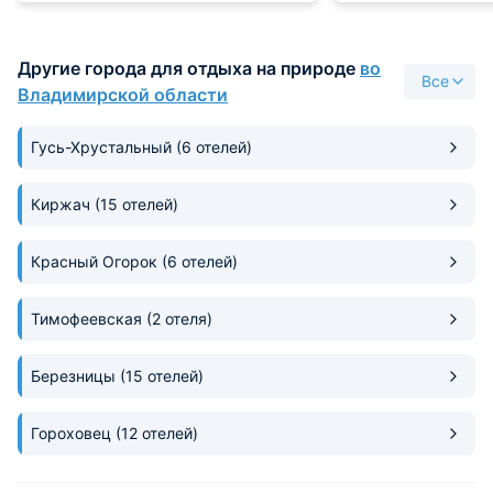
чай имеется. Можно погладить
холодильник, бут
одежду.
вода, чай, сахар,
стаканчики, конди
Другие города для отдыха на природе
во
удобная кровать 
Все
шкаф. В холле кул
Владимирской области
горячей водой, на 1 эт.небольшая
кухня с СВЧ, коф
Гусь-Хрустальный
(6 отелей)
коридоре дождевики, зонтики, на
улице есть велос
мангальная зона.
Киржач
(15 отелей)
Красный Огорок
(6 отелей)
Тимофеевская
(2 отеля)
Березницы
(15 отелей)
Гороховец
(12 отелей)