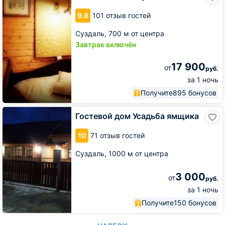
Ансута
9.8
101 отзыв гостей
Суздаль,
700 м от центра
Завтрак включён
17 900
от
руб.
за 1 ночь
Получите
895 бонусов
Гостевой
Гостевой дом Усадьба ямщика
дом
Усадьба
10
71 отзыв гостей
ямщика
Суздаль,
1000 м от центра
3 000
от
руб.
за 1 ночь
Получите
150 бонусов