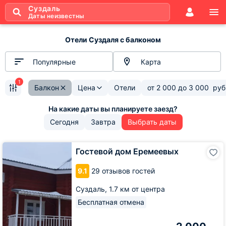
Суздаль
Даты неизвестны
Отели Суздаля с балконом
Популярные
Карта
1
Балкон
Цена
Отели
от
2 000
до
3 000
руб
Сегодня
Завтра
Выбрать даты
Гостевой
Гостевой дом Еремеевых
дом
Еремеевых
9.1
29 отзывов гостей
Суздаль,
1.7 км от центра
Бесплатная отмена