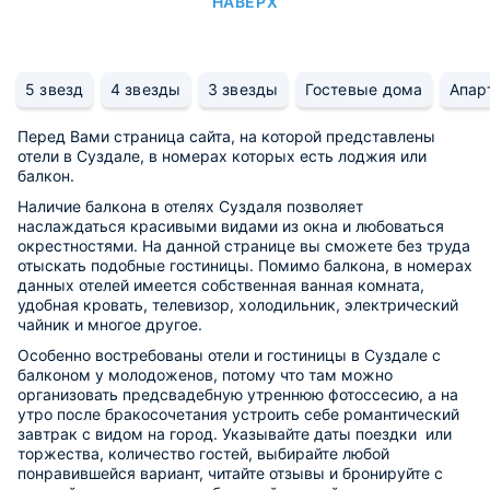
НАВЕРХ
5 звезд
4 звезды
3 звезды
Гостевые дома
Апар
Перед Вами страница сайта, на которой представлены
отели в Суздале, в номерах которых есть лоджия или
балкон.
Наличие балкона в отелях Суздаля позволяет
наслаждаться красивыми видами из окна и любоваться
окрестностями. На данной странице вы сможете без труда
отыскать подобные гостиницы. Помимо балкона, в номерах
данных отелей имеется собственная ванная комната,
удобная кровать, телевизор, холодильник, электрический
чайник и многое другое.
Особенно востребованы отели и гостиницы в Суздале с
балконом у молодоженов, потому что там можно
организовать предсвадебную утреннюю фотоссесию, а на
утро после бракосочетания устроить себе романтический
завтрак с видом на город. Указывайте даты поездки или
торжества, количество гостей, выбирайте любой
понравившейся вариант, читайте отзывы и бронируйте с