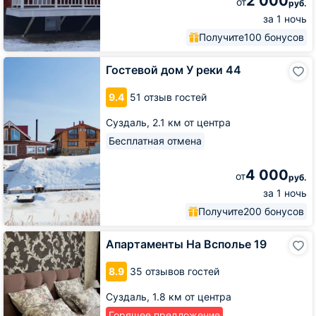
2 000
от
руб.
за 1 ночь
Получите
100 бонусов
Гостевой
Гостевой дом У реки 44
дом
У
9.4
51 отзыв гостей
реки
44
Суздаль,
2.1 км от центра
Бесплатная отмена
4 000
от
руб.
за 1 ночь
Получите
200 бонусов
Апартаменты
Апартаменты На Всполье 19
На
Всполье
8.9
35 отзывов гостей
19
Суздаль,
1.8 км от центра
Горящее предложение