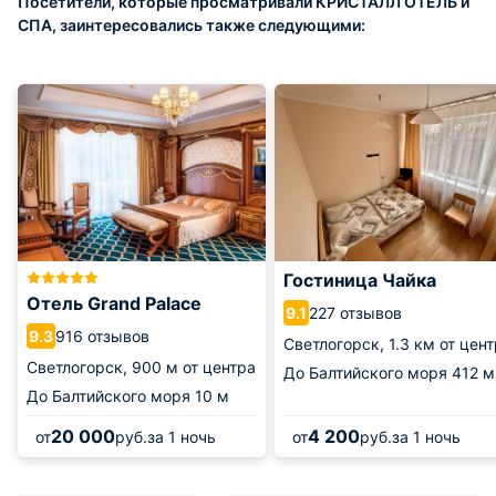
Посетители, которые просматривали КРИСТАЛЛ ОТЕЛЬ и
СПА, заинтересовались также следующими:
Гостиница Чайка
Отель Grand Palace
227 отзывов
9.1
916 отзывов
9.3
Светлогорск,
1.3 км от цен
Светлогорск,
900 м от центра
До Балтийского моря
412 м
До Балтийского моря
10 м
20 000
4 200
от
руб.
за 1 ночь
от
руб.
за 1 ночь