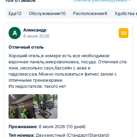
169 отзывов
Еда
12
Обслуживание
10
Расположение
9
Удобства 
Александр
А
10
8 июля 2026
Отличный отель
Хороший отель,в номере есть все необходимое
варочная панель,микроволновка, посуда. Отличная спа
зона ,несколько саун,бассейн с аква и
гидромассаж.Можно пользоваться фитнес залом с
отличными тренажерами.
Из недостатков: такого нет
Проживание:
6 июля 2026 (10 дней)
Тип номера:
Двухместный (Стандарт/Standard)