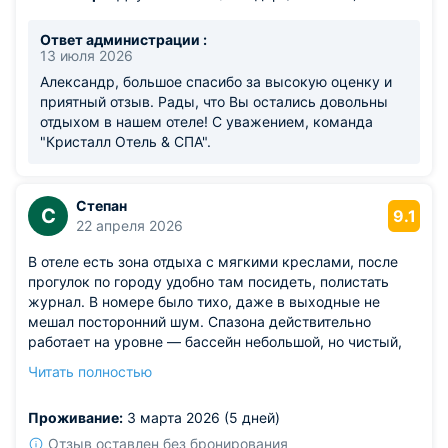
Ответ администрации :
13 июля 2026
Александр, большое спасибо за высокую оценку и
приятный отзыв. Рады, что Вы остались довольны
отдыхом в нашем отеле! С уважением, команда
"Кристалл Отель & СПА".
Степан
С
9.1
22 апреля 2026
В отеле есть зона отдыха с мягкими креслами, после
прогулок по городу удобно там посидеть, полистать
журнал. В номере было тихо, даже в выходные не
мешал посторонний шум. Спазона действительно
работает на уровне — бассейн небольшой, но чистый,
вода тёплая. Пару раз ходил на массаж, ощущения
Читать полностью
после него отличные.
Из недостатков: правда, выбор напитков в баре мог бы
Проживание:
3 марта 2026 (5 дней)
быть пошире — в основном газировка и соки, а
хотелось бы какойнибудь фирменный лимонад или
Отзыв оставлен без бронирования