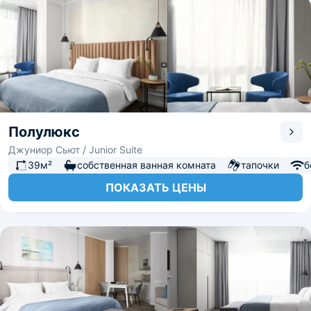
Полулюкс
Джуниор Сьют / Junior Suite
39м²
собственная ванная комната
тапочки
б
ПОКАЗАТЬ ЦЕНЫ