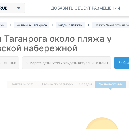
RUB
ДОБАВИТЬ ОБЪЕКТ РАЗМЕЩЕНИЯ
сии
Гостиницы Таганрога
Рядом с пляжем
Пляж у Чеховской наб
 Таганрога около пляжа у
вской набережной
Выбра
:
Популярность
Оценка по отзывам
Звезды
Расположение
1
…
ДАЛЕЕ »
Загрузка отелей