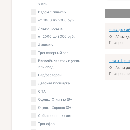
ужин
Рядом с пляжем
от
3000
до
5000
руб.
Лидер продаж
Чекадский
от
2000
до
3000
руб.
1.82 км
до
Таганрог
3 звезды
Тренажерный зал
Пляж Цен
Включён завтрак и ужин
или обед
1.84 км
до
Таганрог, пе
Бар/ресторан
Детская площадка
СПА
Оценка Отлично (9+)
Оценка Хорошо (8+)
Собственная кухня
Трансфер