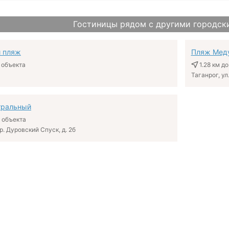
Гостиницы рядом с другими городск
 пляж
Пляж Мед
 объекта
1.28 км
до
Таганрог, ул
тральный
 объекта
р. Дуровский Спуск, д. 2б