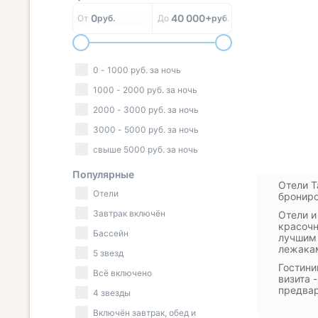
0
40 000+
От
руб.
До
руб.
0
-
1000
руб.
за ночь
1000
-
2000
руб.
за ночь
2000
-
3000
руб.
за ночь
3000
-
5000
руб.
за ночь
свыше
5000
руб.
за ночь
Популярные
Отели Т
Отели
брониро
Завтрак включён
Отели и
красочн
Бассейн
лучшим 
лежакам
5 звезд
Гостини
Всё включено
визита 
предвар
4 звезды
Включён завтрак, обед и