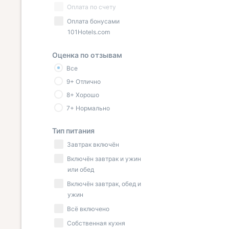
Оплата по счету
Оплата бонусами
101Hotels.com
Оценка по отзывам
Все
9+ Отлично
8+ Хорошо
7+ Нормально
Тип питания
Завтрак включён
Включён завтрак и ужин
или обед
Включён завтрак, обед и
ужин
Всё включено
Собственная кухня