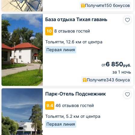
Получите
150 бонусов
База
База отдыха Тихая гавань
отдыха
Тихая
10
8 отзывов гостей
гавань
Тольятти,
12.6 км от центра
Первая линия
6 850
от
руб.
за 1 ночь
Получите
343 бонуса
Парк-
Парк-Отель Подснежник
Отель
Подснежник
9.4
46 отзывов гостей
Тольятти,
5.2 км от центра
Первая линия