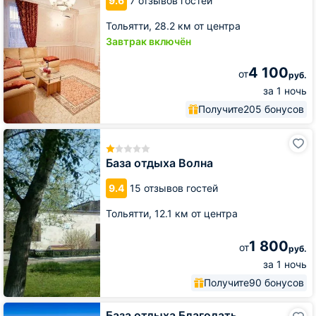
9.6
7 отзывов гостей
Тольятти,
28.2 км от центра
Завтрак включён
4 100
от
руб.
за 1 ночь
Получите
205 бонусов
База
отдыха
Волна
База отдыха Волна
9.4
15 отзывов гостей
Тольятти,
12.1 км от центра
1 800
от
руб.
за 1 ночь
Получите
90 бонусов
База
База отдыха Благодать