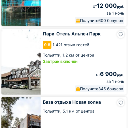
12 000
от
руб.
за 1 ночь
Получите
600 бонусов
Парк-
Парк-Отель Альпен Парк
Отель
Альпен
9.8
1 421 отзыв гостей
Парк
Тольятти,
1.2 км от центра
Завтрак включён
6 900
от
руб.
за 1 ночь
Получите
345 бонусов
База
База отдыха Новая волна
отдыха
Новая
Тольятти,
5.1 км от центра
волна