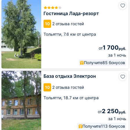
Гостиница
Лада-
резорт
Гостиница Лада-резорт
10
2 отзыва гостей
Тольятти,
7.6 км от центра
1 700
от
руб.
за 1 ночь
Получите
85 бонусов
База
База отдыха Электрон
отдыха
Электрон
10
2 отзыва гостей
Тольятти,
18.7 км от центра
2 250
от
руб.
за 1 ночь
Получите
113 бонусов