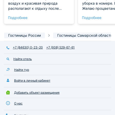
воздух и красивая природа
уборка в номере. 
располагают к отдыху после
Желаю процветан
рабочего дня, если вы приехали
Рекомендую.
Подробнее
Подробнее
по служебным делам.
Гостиницы России
Гостиницы Самарской области
+7 (84630) 0-23-20
+7 (938) 529-67-61
Найти отель
Найти тур
Войти в личный кабинет
Добавить объект размещения
О нас