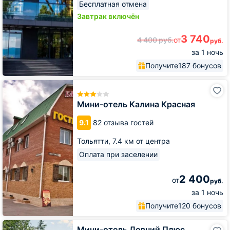
Бесплатная отмена
Завтрак включён
3 740
4 400
руб.
от
руб.
за 1 ночь
Получите
187 бонусов
Мини-
отель
Калина
Мини-отель Калина Красная
Красная
9.1
82 отзыва гостей
Тольятти,
7.4 км от центра
Оплата при заселении
2 400
от
руб.
за 1 ночь
Получите
120 бонусов
Мини-
Мини-отель Ловчий Плюс