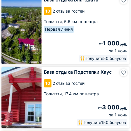
отдыха
Благодать
10
2 отзыва гостей
Тольятти,
5.6 км от центра
Первая линия
1 000
от
руб.
за 1 ночь
Получите
50 бонусов
База
База отдыха Подстепки Хаус
отдыха
Подстепки
10
2 отзыва гостей
Хаус
Тольятти,
17.4 км от центра
3 000
от
руб.
за 1 ночь
Получите
150 бонусов