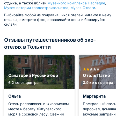
отдыха, а также вблизи
Музейного комплекса Наследие
,
Музея истории градостроительства
,
Музея Отваги
.
Выбирайте любой из понравившихся отелей, читайте к нему
отзывы, смотрите фото, сравнивайте цены и бронируйте
онлайн.
Отзывы путешественников об эко-
отелях в Тольятти
Санаторий Русский бор
Отель Патио
6.2 км от центра
3.9 км от центра
Ольга
Маргарита
Отель расположен в живописном
Прекрасный отель
месте н берегу Жигулёвского
персонал, домашн
моря в сосновой лесу. Свежий
вкусные завтраки