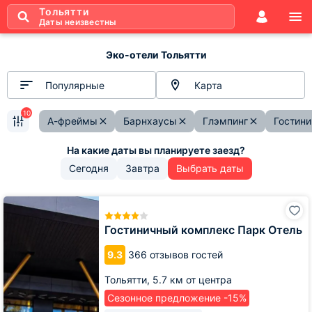
Тольятти
Даты неизвестны
Эко-отели Тольятти
Популярные
Карта
10
А-фреймы
Барнхаусы
Глэмпинг
Гостин
Сегодня
Завтра
Выбрать даты
Гостиничный
комплекс
Парк
Гостиничный комплекс Парк Отель
Отель
9.3
366 отзывов гостей
Тольятти,
5.7 км от центра
Сезонное предложение -15%