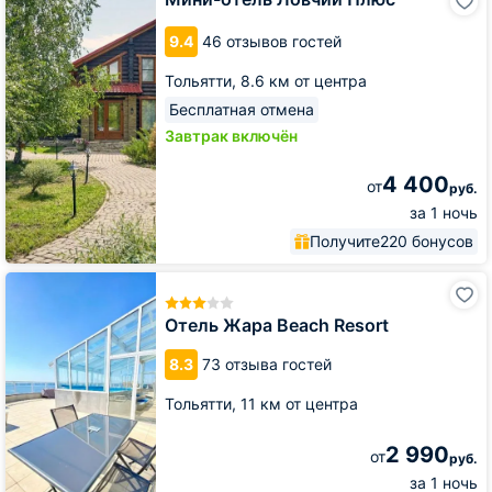
отель
Ловчий
9.4
46 отзывов гостей
Плюс
Тольятти,
8.6 км от центра
Бесплатная отмена
Завтрак включён
4 400
от
руб.
за 1 ночь
Получите
220 бонусов
Отель
Жара
Beach
Отель Жара Beach Resort
Resort
8.3
73 отзыва гостей
Тольятти,
11 км от центра
2 990
от
руб.
за 1 ночь