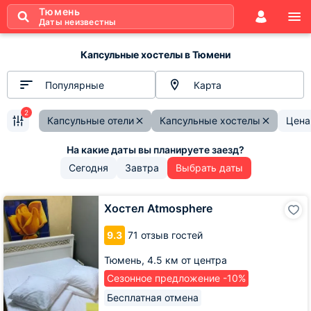
Тюмень
Даты неизвестны
Капсульные хостелы в Тюмени
Популярные
Карта
2
Капсульные отели
Капсульные хостелы
Цена
Сегодня
Завтра
Выбрать даты
Хостел
Хостел Atmosphere
Atmosphere
9.3
71 отзыв гостей
Тюмень,
4.5 км от центра
Сезонное предложение -10%
Бесплатная отмена