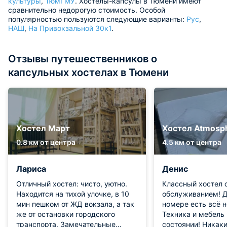
культуры
,
ТюмГМУ
. Хостелы-капсулы в Тюмени имеют
сравнительно недорогую стоимость. Особой
популярностью пользуются следующие варианты:
Рус
,
НАШ
,
На Привокзальной 30к1
.
Отзывы путешественников о
капсульных хостелах в Тюмени
Хостел Март
Хостел Atmosp
0.8 км от центра
4.5 км от центра
Лариса
Денис
Отличный хостел: чисто, уютно.
Классный хостел 
Находится на тихой улочке, в 10
обслуживанием! Д
мин пешком от ЖД вокзала, а так
номере есть всё 
же от остановки городского
Техника и мебель
транспорта. Замечательные
состоянии! Никак