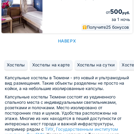
500
от
руб.
за 1 ночь
Получите
25 бонусов
НАВЕРХ
Хостелы
Хостелы на карте
Хостелы на сутки
Хосте
Капсульные хостелы в Тюмени - это новый и ультрамодный
вид размещения. Такие объекты разделены не просто на
койки, а на небольшие изолированные капсулы.
Капсульные хостелы Тюмени состоят из уединенного
спального места с индивидуальными светильниками,
розетками и полочками. Место изолировано от
посторонних глаз и шумов. Удобства расположены на
этаже. Многие из них находятся в пешей доступности от
интересных мест города и важной инфраструктуры,
например рядом с
ТИУ
,
Государственным институтом