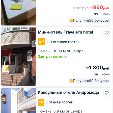
990
1 100
руб.
от
руб.
за 1 ночь
Получите
50 бонусов
Мини-
Мини-отель Traveler's hotel
отель
Traveler's
8.7
110 отзывов гостей
hotel
Тюмень,
1000 м от центра
Завтрак включён
1 800
от
руб.
за 1 ночь
Получите
90 бонусов
Капсульный
Капсульный отель Андромеда
отель
Андромеда
10
3 отзыва гостей
Тюмень,
5.9 км от центра