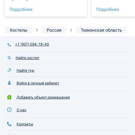
внимательные администраторы
во время прожива
Подробнее
Подробнее
Татьяна и Юлия. Всё понравилось.
заметил.
Хостелы
Россия
Тюменская область
+7 (921) 094-19-40
Найти хостел
Найти тур
Войти в личный кабинет
Добавить объект размещения
О нас
Контакты