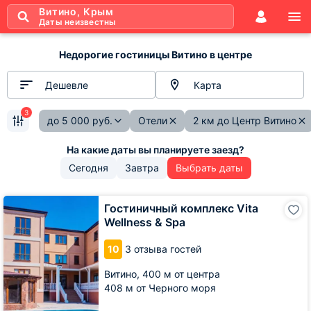
Витино, Крым
Даты неизвестны
Недорогие гостиницы Витино в центре
Дешевле
Карта
3
до
5 000
руб.
Отели
2 км до Центр Витино
Сегодня
Завтра
Выбрать даты
Гостиничный
Гостиничный комплекс Vita
комплекс
Wellness & Spa
Vita
Wellness
10
3 отзыва гостей
&
Spa
Витино,
400 м от центра
408 м от Черного моря