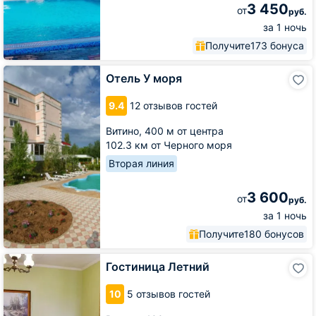
3 450
от
руб.
за 1 ночь
Получите
173 бонуса
Отель
Отель У моря
У
моря
9.4
12 отзывов гостей
Витино,
400 м от центра
102.3 км от Черного моря
Вторая линия
3 600
от
руб.
за 1 ночь
Получите
180 бонусов
Гостиница
Гостиница Летний
Летний
10
5 отзывов гостей