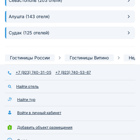
Севастополь
(203 отеля)
Алушта
(143 отеля)
Судак
(125 отелей)
Гостиницы России
Гостиницы Витино
Недо
+7 (923) 740-31-05
+7 (923) 740-53-67
Найти отель
Найти тур
Войти в личный кабинет
Добавить объект размещения