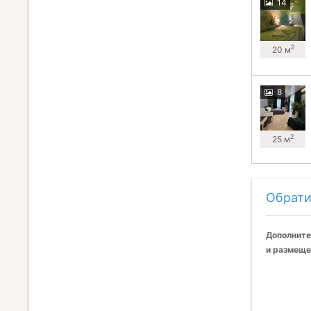
14
2
20 м
8
2
25 м
Обрати
Дополните
и размеще