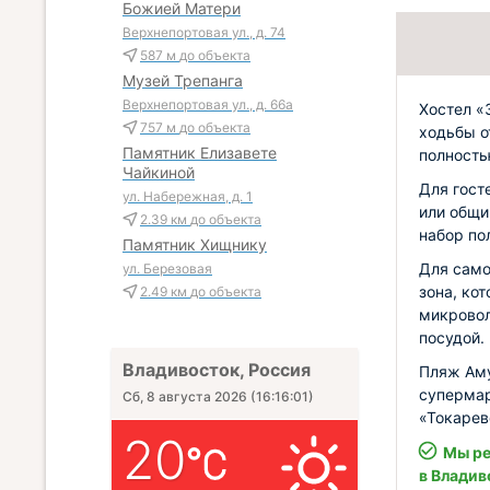
Божией Матери
Верхнепортовая ул., д. 74
587 м
до объекта
Музей Трепанга
Верхнепортовая ул., д. 66а
Хостел «
757 м
до объекта
ходьбы о
Памятник Елизавете
полность
Чайкиной
Для гост
ул. Набережная, д. 1
или общи
2.39 км
до объекта
набор по
Памятник Хищнику
Для само
ул. Березовая
зона, ко
2.49 км
до объекта
микровол
посудой.
Владивосток, Россия
Пляж Аму
супермар
Сб, 8 августа 2026
(
16:16:02
)
«Токарев
20
Мы ре
в Владив