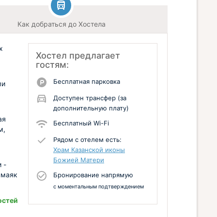
Как добраться до Хостела
х
Хостел предлагает
гостям:
Бесплатная парковка
ми
Доступен трансфер (за
дополнительную плату)
ая
Бесплатный Wi-Fi
м,
Рядом с отелем есть:
Храм Казанской иконы
Божией Матери
 -
 маяк
Бронирование напрямую
с моментальным подтверждением
остей