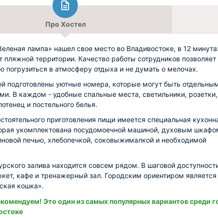
Про Хостел
Зеленая лампа» нашел свое место во Владивостоке, в 12 минута
т пляжной территории. Качество работы сотрудников позволяет
ю погрузиться в атмосферу отдыха и не думать о мелочах.
ей подготовлены уютные номера, которые могут быть отдельны
ми. В каждом - удобные спальные места, светильники, розетки,
лотенец и постельного белья.
стоятельного приготовления пищи имеется специальная кухонн
торая укомплектована посудомоечной машиной, духовым шкафо
новой печью, хлебопечкой, соковыжималкой и необходимой
рского залива находится совсем рядом. В шаговой доступности
кет, кафе и тренажерный зал. Городским ориентиром является
ская кошка».
комендуем! Это один из самых популярных вариантов среди г
остоке