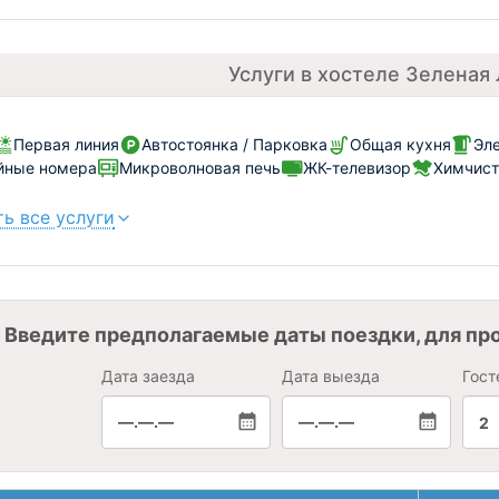
Услуги в хостеле Зеленая
Первая линия
Автостоянка / Парковка
Общая кухня
Эл
йные номера
Микроволновая печь
ЖК-телевизор
Химчист
ь все услуги
Введите предполагаемые даты поездки, для пр
Дата заезда
Дата выезда
Гост
—.—.—
—.—.—
2