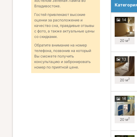
хостелом Зеленая Лампа во
Категори
Владивостоке.
Гостей привлекают высокие
14
оценки за расположение и
качество сна, правдивые отзывы
с фото, а также актуальные цены
со скидками.
2
20 м
Обратите внимание на номер
телефона, позвонив на который
Вы сможете получить
13
консультацию и забронировать
номер по приятной цене.
2
20 м
16
2
20 м