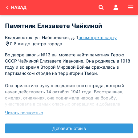
НАЗАД
Памятник Елизавете Чайкиной
Владивосток, ул. Набережная, д. 1
посмотреть карту
0.8 км до центра города
Во дворе школы №13 вы можете найти памятник Герою
СССР Чайкиной Елизавете Ивановне. Она родилась в 1918
году и во время Второй Мировой Войны сражалась в
партизанском отряде на территории Твери.
Она приложила руку к созданию этого отряда, который
начал действовать 14 октября 1941 года. Бесстрашная,
смелая, отчаянная, она поднимала народ на борьбу,
участвовала в самых опасных операциях и добывала
ценнейшую информацию. Елизавета могла пробраться в
Читать полностью
захваченные населённые пункты и оставаться
незамеченной. Она являлась самым ценнейшим человеком
Добавить отзыв
в партизанском отряде.