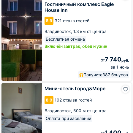
Eagle
Гостиничный комплекс Eagle
House
House Inn
Inn
8.9
321 отзыв гостей
Владивосток,
1.3 км от центра
Бесплатная отмена
Включён завтрак, обед и ужин
7 740
от
руб.
за 1 ночь
Получите
387 бонусов
Мини-
Мини-отель Город&Море
отель
Город&Море
8.9
192 отзыва гостей
Владивосток,
500 м от центра
Оплата при заселении
1 400