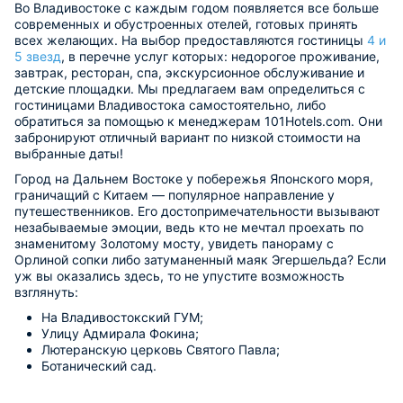
Во Владивостоке с каждым годом появляется все больше
современных и обустроенных отелей, готовых принять
всех желающих. На выбор предоставляются гостиницы
4 и
5 звезд
, в перечне услуг которых: недорогое проживание,
завтрак, ресторан, спа, экскурсионное обслуживание и
детские площадки. Мы предлагаем вам определиться с
гостиницами Владивостока самостоятельно, либо
обратиться за помощью к менеджерам 101Hotels.com. Они
забронируют отличный вариант по низкой стоимости на
выбранные даты!
Город на Дальнем Востоке у побережья Японского моря,
граничащий с Китаем — популярное направление у
путешественников. Его достопримечательности вызывают
незабываемые эмоции, ведь кто не мечтал проехать по
знаменитому Золотому мосту, увидеть панораму с
Орлиной сопки либо затуманенный маяк Эгершельда? Если
уж вы оказались здесь, то не упустите возможность
взглянуть:
На Владивостокский ГУМ;
Улицу Адмирала Фокина;
Лютеранскую церковь Святого Павла;
Ботанический сад.