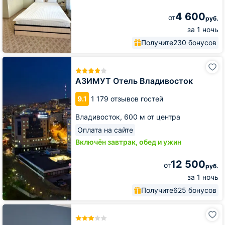
4 600
от
руб.
за 1 ночь
Получите
230 бонусов
АЗИМУТ
Отель
Владивосток
АЗИМУТ Отель Владивосток
9.1
1 179 отзывов гостей
Владивосток,
600 м от центра
Оплата на сайте
Включён завтрак, обед и ужин
12 500
от
руб.
за 1 ночь
Получите
625 бонусов
Отель
Приморье