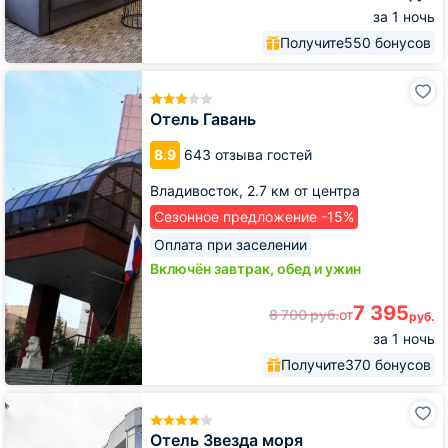
за 1 ночь
Получите
550 бонусов
Отель
Гавань
Отель Гавань
8.9
643 отзыва гостей
Владивосток,
2.7 км от центра
Сезонное предложение -15%
Оплата при заселении
Включён завтрак, обед и ужин
7 395
8 700
руб.
от
руб.
за 1 ночь
Получите
370 бонусов
Отель
Звезда
моря
Отель Звезда моря