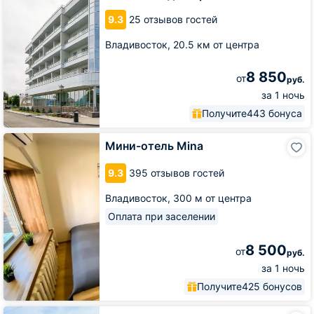
9.3
25 отзывов гостей
Владивосток,
20.5 км от центра
8 850
от
руб.
за 1 ночь
Получите
443 бонуса
Мини-
Мини-отель Mina
отель
Mina
9.3
395 отзывов гостей
Владивосток,
300 м от центра
Оплата при заселении
8 500
от
руб.
за 1 ночь
Получите
425 бонусов
Загородный