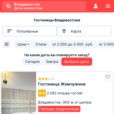
Владивосток
Даты неизвестны
Гостиницы Владивостока
Популярные
Карта
Цена
Отели
от
2 000
до
3 000
руб.
от
3 000
Сегодня
Завтра
Выбрать даты
Гостиница
Жемчужина
Гостиница Жемчужина
8.9
2 092 отзыва гостей
Владивосток,
900 м от центра
Горящее предложение