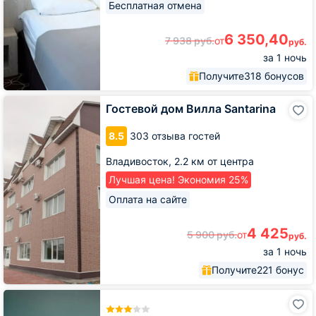
Бесплатная отмена
6 350,40
7 938
руб.
от
руб.
за 1 ночь
Получите
318 бонусов
Гостевой
Гостевой дом Вилла Santarina
дом
Вилла
8.5
303 отзыва гостей
Santarina
Владивосток,
2.2 км от центра
Лучшая цена! Экономия 25%
Оплата на сайте
4 425
5 900
руб.
от
руб.
за 1 ночь
Получите
221 бонус
Отель
Mina