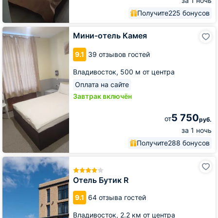
за 1 ночь
Получите
225 бонусов
Мини-
Мини-отель Камея
отель
Камея
9.1
39 отзывов гостей
Владивосток,
500 м от центра
Оплата на сайте
Завтрак включён
5 750
от
руб.
за 1 ночь
Получите
288 бонусов
Отель
Бутик
R
Отель Бутик R
9.1
64 отзыва гостей
Владивосток,
2.2 км от центра