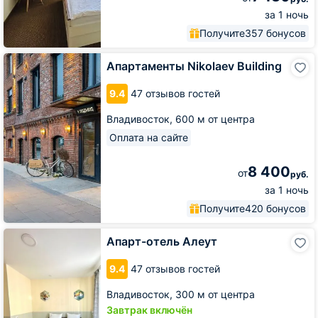
за 1 ночь
Получите
357 бонусов
Апартаменты
Апартаменты Nikolaev Building
Nikolaev
Building
9.4
47 отзывов гостей
Владивосток,
600 м от центра
Оплата на сайте
8 400
от
руб.
за 1 ночь
Получите
420 бонусов
Апарт-
Апарт-отель Алеут
отель
Алеут
9.4
47 отзывов гостей
Владивосток,
300 м от центра
Завтрак включён