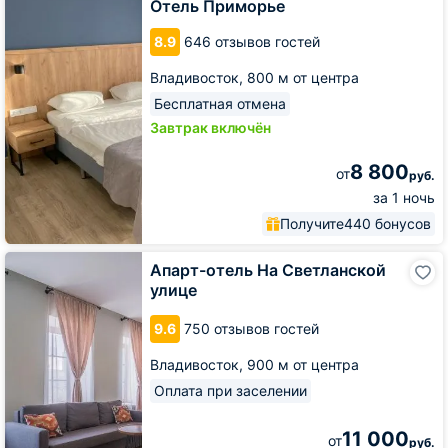
Отель Приморье
8.9
646 отзывов гостей
Владивосток,
800 м от центра
Бесплатная отмена
Завтрак включён
8 800
от
руб.
за 1 ночь
Получите
440 бонусов
Апарт-
Апарт-отель На Светланской
отель
улице
На
Светланской
9.6
750 отзывов гостей
улице
Владивосток,
900 м от центра
Оплата при заселении
11 000
от
руб.