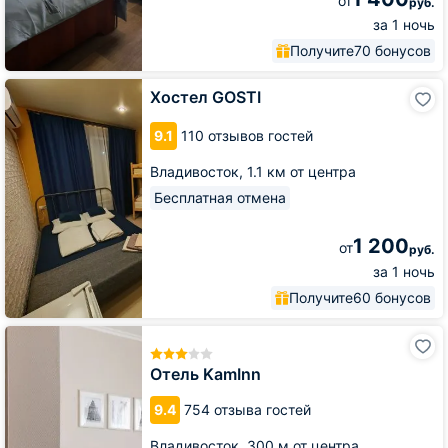
от
руб.
за 1 ночь
Получите
70 бонусов
Хостел
Хостел GOSTI
GOSTI
9.1
110 отзывов гостей
Владивосток,
1.1 км от центра
Бесплатная отмена
1 200
от
руб.
за 1 ночь
Получите
60 бонусов
Отель
KamInn
Отель KamInn
9.4
754 отзыва гостей
Владивосток,
300 м от центра