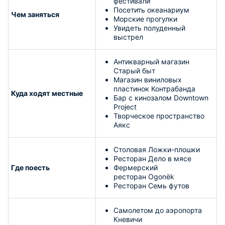
фестивали
Посетить океанариум
Чем заняться
Морские прогулки
Увидеть полуденный
выстрел
Антикварный магазин
Старый быт
Магазин виниловых
пластинок Контрабанда
Куда ходят местные
Бар с кинозалом Downtown
Project
Творческое пространство
Аякс
Столовая Ложки-плошки
Ресторан Дело в мясе
Где поесть
Фермерский
ресторан Ogonёk
Ресторан Семь футов
Самолетом до аэропорта
Кневичи