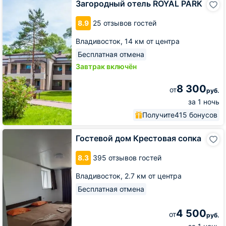
Загородный отель ROYAL PARK
отель
ROYAL
8.9
25 отзывов гостей
PARK
Владивосток,
14 км от центра
Бесплатная отмена
Завтрак включён
8 300
от
руб.
за 1 ночь
Получите
415 бонусов
Гостевой
Гостевой дом Крестовая сопка
дом
Крестовая
8.3
395 отзывов гостей
сопка
Владивосток,
2.7 км от центра
Бесплатная отмена
4 500
от
руб.