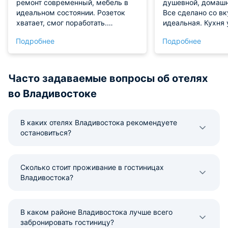
ремонт современный, мебель в
душевной, домашн
идеальном состоянии. Розеток
Все сделано со вк
хватает, смог поработать.
идеальная. Кухня 
Вечером готовил на кухне и
всей нужной техни
Подробнее
Подробнее
отдыхал перед большим
было готовить зав
телевизором, чувствовал себя
стабильный, без 
как дома
созванивались с 
видеосвязи вечер
Часто задаваемые вопросы об отелях
во Владивостоке
В каких отелях Владивостока рекомендуете
остановиться?
Сколько стоит проживание в гостиницах
Владивостока?
В каком районе Владивостока лучше всего
забронировать гостиницу?