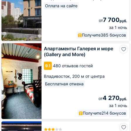
Оплата на сайте
7 700
от
руб.
за 1 ночь
Получите
385 бонусов
Апартаменты
Апартаменты Галерея и море
Галерея
(Gallery and More)
и
море
9.1
480 отзывов гостей
(Gallery
and
Владивосток,
200 м от центра
More)
Бесплатная отмена
4 270
от
руб.
за 1 ночь
Получите
214 бонусов
Гостиничный
комплекс