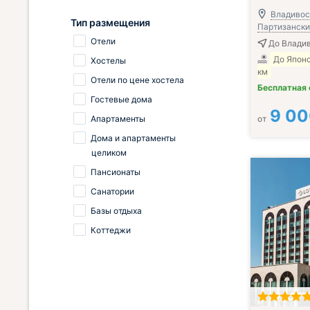
Владивос
Тип размещения
Партизанский
Отели
До Владив
До Японс
Хостелы
км
Отели по цене хостела
Бесплатная
Гостевые дома
9 0
Апартаменты
от
Дома и апартаменты
целиком
Пансионаты
Санатории
Базы отдыха
Коттеджи