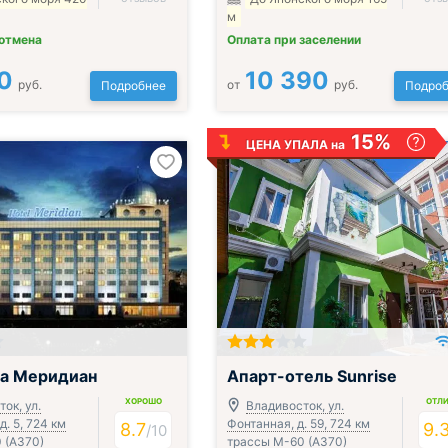
м
 отмена
Оплата при заселении
0
10 390
руб.
от
руб.
Подробнее
Подроб
15%
ЦЕНА УПАЛА на
;
ца Меридиан
Апарт-отель Sunrise
ХОРОШО
ОТЛ
ок, ул.
Владивосток, ул.
д. 5, 724 км
Фонтанная, д. 59, 724 км
8.7
9.
/
10
 (А370)
трассы М-60 (А370)