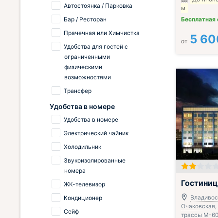
Автостоянка / Парковка
м
Бар / Ресторан
Бесплатная
Прачечная или Химчистка
5 60
от
Удобства для гостей с
ограниченными
физическими
возможностями
Трансфер
Удобства в номере
Удобства в номере
Электрический чайник
Холодильник
Звукоизолированные
номера
Гостини
ЖК-телевизор
Владивост
Кондиционер
Очаковская, 
Сейф
трассы М-60