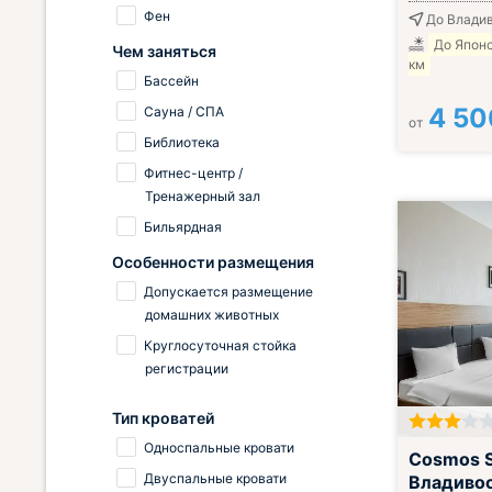
Фен
До Владив
До Японс
Чем заняться
км
Бассейн
4 50
Сауна / СПА
от
Библиотека
Фитнес-центр /
Тренажерный зал
Бильярдная
Особенности размещения
Допускается размещение
домашних животных
Круглосуточная стойка
регистрации
Тип кроватей
Односпальные кровати
Cosmos 
Двуспальные кровати
Владиво