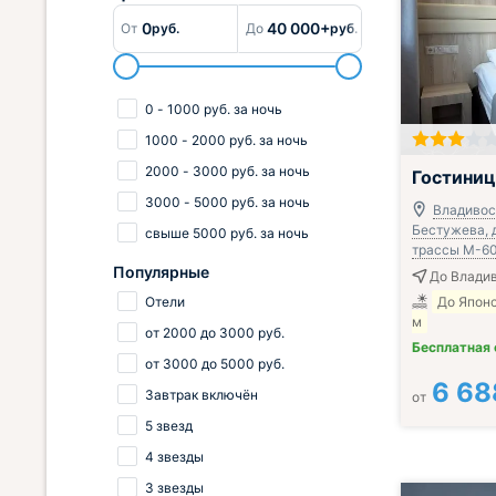
0
40 000+
От
руб.
До
руб.
0
-
1000
руб.
за ночь
1000
-
2000
руб.
за ночь
;
2000
-
3000
руб.
за ночь
Гостини
3000
-
5000
руб.
за ночь
Владивост
Бестужева, д
свыше
5000
руб.
за ночь
трассы М-60
Популярные
До Владив
Отели
До Япон
м
от
2000
до
3000
руб.
Бесплатная
от
3000
до
5000
руб.
6 68
Завтрак включён
от
5 звезд
4 звезды
3 звезды