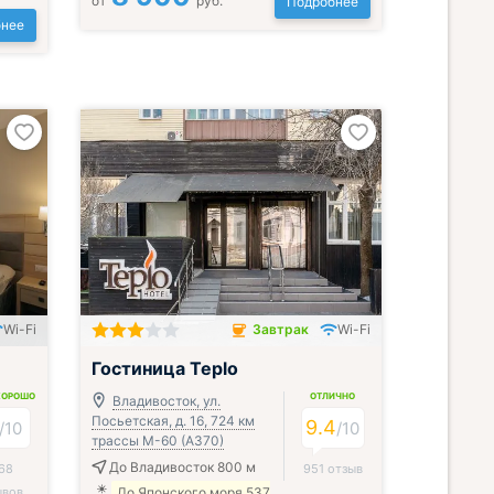
от
руб.
Подробнее
нее
Wi-Fi
Завтрак
Wi-Fi
Завтрак включён
Гостиница Teplo
ХОРОШО
ОТЛИЧНО
Владивосток, ул.
Посьетская, д. 16, 724 км
9.4
/
10
/
10
трассы М-60 (А370)
До Владивосток 800 м
68
951 отзыв
ывов
До Японского моря 537