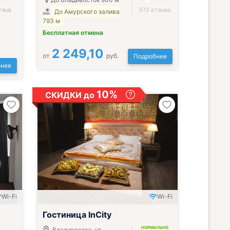
тзыв
572 отзыва
До Амурского залива
793 м
Бесплатная отмена
2 249,10
от
руб.
Подробнее
нее
10%
СКИДКИ до
Wi-Fi
Wi-Fi
;
Гостиница InCity
НОРМАЛЬНО
Владивосток, ул.