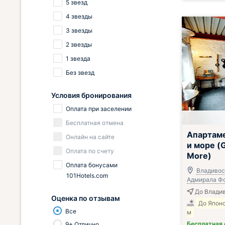
5 звезд
4 звезды
3 звезды
2 звезды
1 звезда
Без звезд
Условия бронирования
Оплата при заселении
Бесплатная отмена
Апартам
Онлайн на сайте
и море (G
Оплата по счету
More)
Оплата бонусами
Владивост
101Hotels.com
Адмирала Фо
До Владив
Оценка по отзывам
До Япон
Все
м
Бесплатная
9+ Отлично