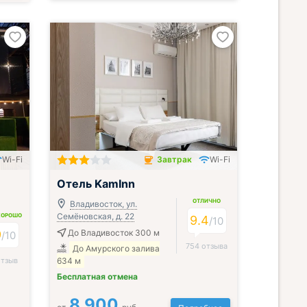
Wi-Fi
Завтрак
Wi-Fi
Завтрак включён
Отель KamInn
ОТЛИЧНО
Владивосток, ул.
Семёновская, д. 22
ХОРОШО
9.4
/
10
9
До Владивосток 300 м
/
10
754 отзыва
До Амурского залива
отзыв
634 м
Бесплатная отмена
8 900