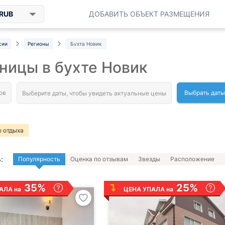
RUB
ДОБАВИТЬ ОБЪЕКТ РАЗМЕЩЕНИЯ
сии
Регионы
Бухта Новик
ницы в бухте Новик
Выбрать даты
 отдыха
:
Популярность
Оценка по отзывам
Звезды
Расположение
35%
25%
АЛА на
ЦЕНА УПАЛА на