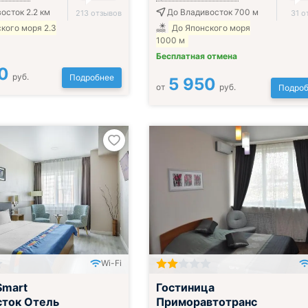
осток 2.2 км
До Владивосток 700 м
213 отзывов
31 о
кого моря 2.3
До Японского моря
1000 м
Бесплатная отмена
0
руб.
Подробнее
5 950
от
руб.
Подроб
Wi-Fi
Smart
Гостиница
сток Отель
Приморавтотранс