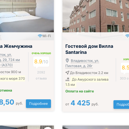
Wi-Fi
;
ца Жемчужина
Гостевой дом Вилла
Santarina
ОЧЕНЬ ХОРОШО
ок, ул.
. 29, 724 км
ХОР
8.9
Владивосток, ул.
/
10
 (А370)
Пихтовая, д. 26г
8.
осток 900 м
2092
До Владивосток 2.2 км
ского моря 370
отзыва
303 о
До Амурского залива
1.5 км
 отмена
Оплата на сайте
8,50
4 425
руб.
Подробнее
от
руб.
Подроб