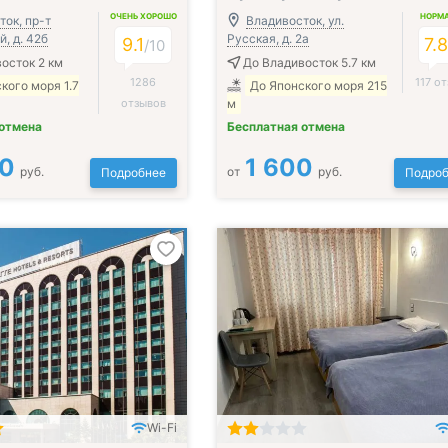
ОЧЕНЬ ХОРОШО
НОРМ
ток, пр-т
Владивосток, ул.
, д. 42б
Русская, д. 2а
9.1
7.
/
10
осток 2 км
До Владивосток 5.7 км
1286
117 о
кого моря 1.7
До Японского моря 215
отзывов
м
 отмена
Бесплатная отмена
00
1 600
руб.
от
руб.
Подробнее
Подроб
Wi-Fi