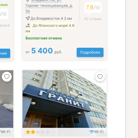
Героев-тихооцкеанцев, д.
АЛЬНО
7.8
/
10
5а
8
/
10
До Владивосток 4.2 км
92 отзыва
тзывов
До Японского моря 4.6
км
Бесплатная отмена
5 400
от
руб.
Подробнее
нее
Wi-Fi
Wi-Fi