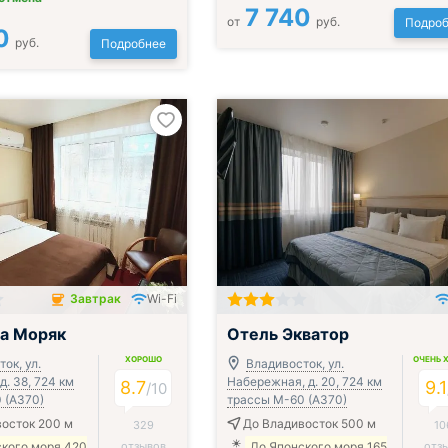
7 740
от
руб.
Подроб
0
руб.
Подробнее
Завтрак
Wi-Fi
чён
Включён завтрак, обед и ужин
а Моряк
Отель Экватор
ХОРОШО
ОЧЕНЬ 
ок, ул.
Владивосток, ул.
д. 38, 724 км
Набережная, д. 20, 724 км
8.7
9.1
/
10
 (А370)
трассы М-60 (А370)
осток 200 м
До Владивосток 500 м
329
10
ского моря 420
отзывов
До Японского моря 165
отз