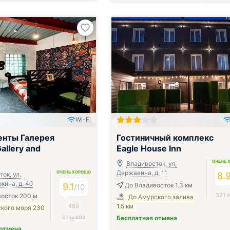
Wi-Fi
Включён завтрак, обед и ужин
енты Галерея
Гостиничный комплекс
allery and
Eagle House Inn
ОЧЕНЬ 
Владивосток, ул.
Державина, д. 11
ОЧЕНЬ ХОРОШО
ок, ул.
8.
кина, д. 4б
9.1
До Владивосток 1.3 км
/
10
321 
осток 200 м
До Амурского залива
480
1.5 км
ского моря 230
отзывов
Бесплатная отмена
 отмена