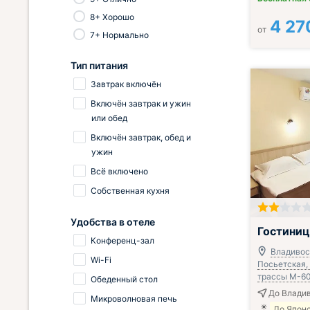
8+ Хорошо
4 27
от
7+ Нормально
Тип питания
Завтрак включён
Включён завтрак и ужин
или обед
Включён завтрак, обед и
ужин
Всё включено
Собственная кухня
Удобства в отеле
Завтрак вклю
Гостиниц
Конференц-зал
Владивост
Wi-Fi
Посьетская, 
трассы М-60
Обеденный стол
До Владив
Микроволновая печь
До Япон