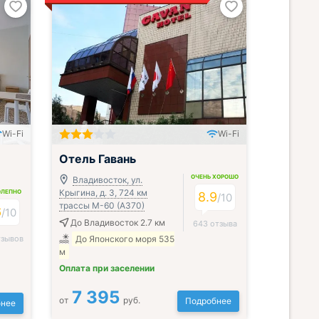
Wi-Fi
Wi-Fi
; Включён завтрак, обед и ужин
Отель Гавань
ОЧЕНЬ ХОРОШО
Владивосток, ул.
Крыгина, д. 3, 724 км
ОЛЕПНО
8.9
/
10
трассы М-60 (А370)
6
/
10
До Владивосток 2.7 км
643 отзыва
тзывов
До Японского моря 535
м
Оплата при заселении
7 395
от
руб.
Подробнее
нее