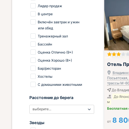
Лидер продаж
В центре
Включён завтрак и ужин
или обед
Тренажерный зал
Бассейн
Оценка Отлично (9+)
Оценка Хорошо (8+)
Завтрак вклю
Отель П
Бар/ресторан
Владивост
Хостелы
Посьетская, 
трассы М-60
С домашними животными
До Владив
До Японс
Расстояние до берега
м
Бесплатная
выберите...
8 80
от
Звезды