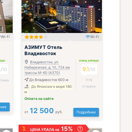
Wi-Fi
Wi-Fi
Включён завтрак, обед и ужин
АЗИМУТ Отель
Владивосток
ОШО
ОЧЕНЬ ХОРОШО
Владивосток, ул.
Набережная, д. 10, 724 км
5
9.1
/
10
/
10
трассы М-60 (А370)
До Владивосток 600 м
тзыва
1179
До Японского моря 180
отзывов
м
Оплата на сайте
нее
12 500
от
руб.
Подробнее
15%
ЦЕНА УПАЛА на