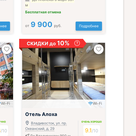
м
Бесплатная отмена
9 900
от
руб.
нее
Подробнее
10%
СКИДКИ до
Wi-Fi
Wi-Fi
;
Отель Алоха
ИЧНО
ОЧЕНЬ ХОРОШО
Владивосток, ул. пр.
Океанский, д. 29
3
9.1
/
10
/
10
До Владивосток 900 м