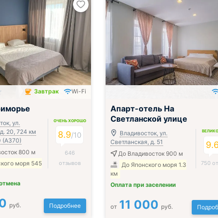
Завтрак
Wi-Fi
чён
риморье
Апарт-отель На
Светланской улице
ОЧЕНЬ ХОРОШО
ок, ул.
д. 20, 724 км
ВЕЛИК
8.9
Владивосток, ул.
/
10
 (А370)
Светланская, д. 51
9.
осток 800 м
646
До Владивосток 900 м
кого моря 545
отзывов
750 о
До Японского моря 1.3
км
 отмена
Оплата при заселении
0
11 000
руб.
Подробнее
от
руб.
Подроб