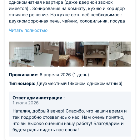
однокомнатная квартира (даже дверной звонок
имеется) . Зонирование на комнату, кухню и коридор
отличное решение. На кухне есть всё необходимое :
двухкомфорочная печь, чайник, холодильник, посуда
(кастрюля, сковорода, тарелки, ложки, вилки и т.д.).
Читать полностью
Очень удобно, при проживании нескольких человек, что
санузел раздельный. В комнате большой шкаф, 2
кровати с удобными матрасами, телевизор и
журнальный столик. Шторы в комнате блэкаут. В
номере большой балкон. Потрясающий вид в тёмное
время суток на микрорайон с высоты 8 этажа отеля,
расположенного на сопке. В отеле есть кафе "Котелок",
Проживание:
6 апреля 2026 (1 день)
с неплохим меню, также можно заказать комплексные
завтраки и обеды. Однозначно рекомендую отель
Тип номера:
Двухместный (Эконом однокомнатный)
"Гранит".
Ответ администрации :
1 июля 2026
Наталия, добрый вечер! Спасибо, что нашли время и
так подробно отозвались о нас! Нам очень приятно,
что вы высоко оценили нашу работу! Благодарим и
будем рады видеть вас снова!