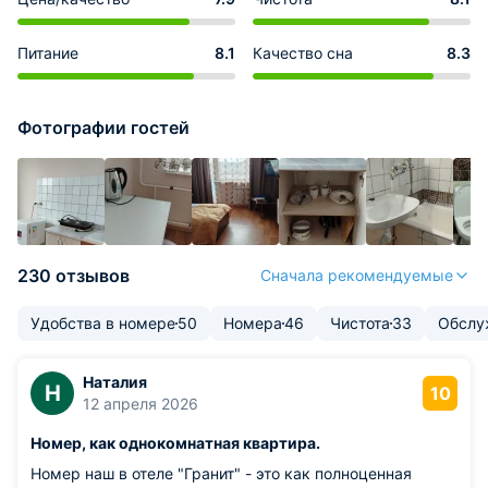
Питание
8.1
Качество сна
8.3
Фотографии гостей
230 отзывов
Сначала рекомендуемые
Удобства в номере
50
Номера
46
Чистота
33
Обслу
Наталия
Н
10
12 апреля 2026
Номер, как однокомнатная квартира.
Номер наш в отеле "Гранит" - это как полноценная