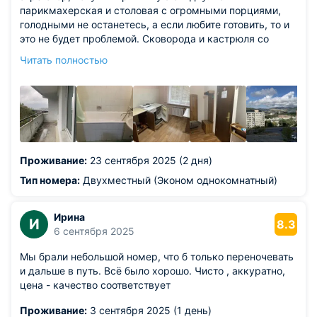
парикмахерская и столовая с огромными порциями,
голодными не останетесь, а если любите готовить, то и
это не будет проблемой. Сковорода и кастрюля со
столовыми приборами присутствует, в соседнем доме
Читать полностью
продуктовый магазин. В общем разница с
проживанием в обычной квартире и гостинице
минимальная.
Из недостатков: 1) За паковку ответственность не
берут, но видеофиксация имеется . В случае форс
мажора можно собрать доказательную базу. А с в 100
метрах как раз школа полиции, найдут и накажут по
Проживание:
23 сентября 2025 (2 дня)
всей строгости закона. 2) Берите тапочки с собой.
Тип номера:
Двухместный (Эконом однокомнатный)
Ирина
И
8.3
6 сентября 2025
Мы брали небольшой номер, что б только переночевать
и дальше в путь. Всё было хорошо. Чисто , аккуратно,
цена - качество соответствует
Проживание:
3 сентября 2025 (1 день)