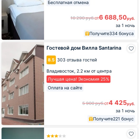
Бесплатная отмена
6 688,50
10 290
руб.
от
руб.
за 1 ночь
Получите
334 бонуса
Гостевой
Гостевой дом Вилла Santarina
дом
Вилла
8.5
303 отзыва гостей
Santarina
Владивосток,
2.2 км от центра
Лучшая цена! Экономия 25%
Оплата на сайте
4 425
5 900
руб.
от
руб.
за 1 ночь
Получите
221 бонус
Отель
Mina