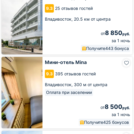
9.3
25 отзывов гостей
Владивосток,
20.5 км от центра
8 850
от
руб.
за 1 ночь
Получите
443 бонуса
Мини-
Мини-отель Mina
отель
Mina
9.3
395 отзывов гостей
Владивосток,
300 м от центра
Оплата при заселении
8 500
от
руб.
за 1 ночь
Получите
425 бонусов
Загородный