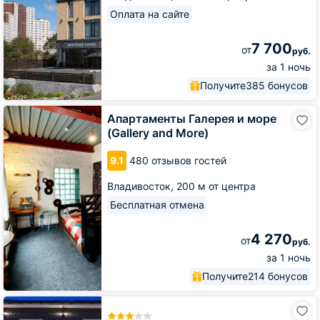
Оплата на сайте
7 700
от
руб.
за 1 ночь
Получите
385 бонусов
Апартаменты
Апартаменты Галерея и море
Галерея
(Gallery and More)
и
море
9.1
480 отзывов гостей
(Gallery
and
Владивосток,
200 м от центра
More)
Бесплатная отмена
4 270
от
руб.
за 1 ночь
Получите
214 бонусов
Гостиничный
комплекс