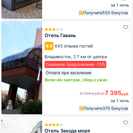
за 1 ночь
Получите
550 бонусов
Отель
Гавань
Отель Гавань
8.9
643 отзыва гостей
Владивосток,
2.7 км от центра
Сезонное предложение -15%
Оплата при заселении
Включён завтрак, обед и ужин
7 395
8 700
руб.
от
руб.
за 1 ночь
Получите
370 бонусов
Отель
Звезда
моря
Отель Звезда моря