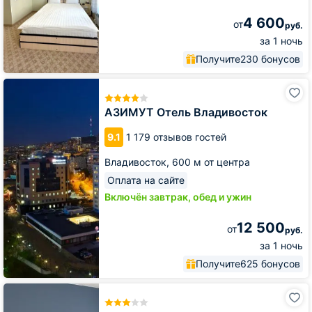
4 600
от
руб.
за 1 ночь
Получите
230 бонусов
АЗИМУТ
Отель
Владивосток
АЗИМУТ Отель Владивосток
9.1
1 179 отзывов гостей
Владивосток,
600 м от центра
Оплата на сайте
Включён завтрак, обед и ужин
12 500
от
руб.
за 1 ночь
Получите
625 бонусов
Отель
Приморье