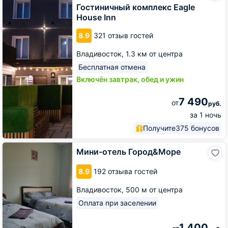
Eagle
Гостиничный комплекс Eagle
House
House Inn
Inn
8.9
321 отзыв гостей
Владивосток,
1.3 км от центра
Бесплатная отмена
Включён завтрак, обед и ужин
7 490
от
руб.
за 1 ночь
Получите
375 бонусов
Мини-
Мини-отель Город&Море
отель
Город&Море
8.9
192 отзыва гостей
Владивосток,
500 м от центра
Оплата при заселении
1 400