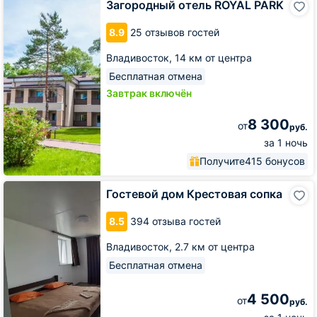
Загородный отель ROYAL PARK
отель
ROYAL
8.9
25 отзывов гостей
PARK
Владивосток,
14 км от центра
Бесплатная отмена
Завтрак включён
8 300
от
руб.
за 1 ночь
Получите
415 бонусов
Гостевой
Гостевой дом Крестовая сопка
дом
Крестовая
8.5
394 отзыва гостей
сопка
Владивосток,
2.7 км от центра
Бесплатная отмена
4 500
от
руб.