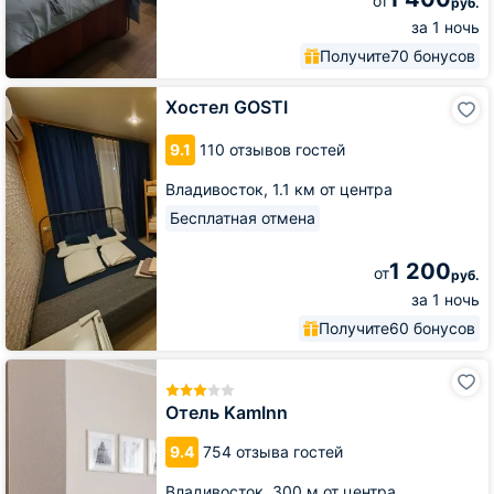
от
руб.
за 1 ночь
Получите
70 бонусов
Хостел
Хостел GOSTI
GOSTI
9.1
110 отзывов гостей
Владивосток,
1.1 км от центра
Бесплатная отмена
1 200
от
руб.
за 1 ночь
Получите
60 бонусов
Отель
KamInn
Отель KamInn
9.4
754 отзыва гостей
Владивосток,
300 м от центра