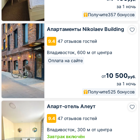
за 1 ночь
Получите
357 бонусов
Апартаменты
Апартаменты Nikolaev Building
Nikolaev
Building
9.4
47 отзывов гостей
Владивосток,
600 м от центра
Оплата на сайте
10 500
от
руб.
за 1 ночь
Получите
525 бонусов
Апарт-
Апарт-отель Алеут
отель
Алеут
9.4
47 отзывов гостей
Владивосток,
300 м от центра
Завтрак включён