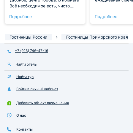
Всё необходимое есть, чисто.
Кухня общая, но чистая и Всё
Подробнее
Подробнее
необходимое есть, уютно по
домашнему. Одно не
понравилось- белье
синтетическое, я такое не люблю,
Гостиницы России
Гостиницы Приморского края
спать неприятно, но когда
заснула, там уже всё равно)).
+7 (923) 746-47-16
Цена отличная для такого отеля.
Под окном железная дорога,
Найти отель
слышно, как ездят поезда, но мне
это не мешало никак. В
следующий раз с удовольствием
Найти тур
остановимся здесь опять.
Войти в личный кабинет
Добавить объект размещения
О нас
Контакты