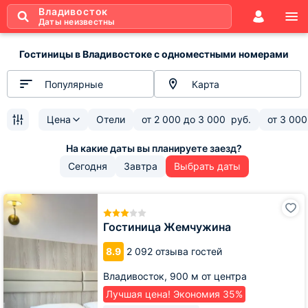
Владивосток
Даты неизвестны
Гостиницы в Владивостоке с одноместными номерами
Популярные
Карта
Цена
Отели
от
2 000
до
3 000
руб.
от
3 000
Сегодня
Завтра
Выбрать даты
Гостиница
Жемчужина
Гостиница Жемчужина
8.9
2 092 отзыва гостей
Владивосток,
900 м от центра
Лучшая цена! Экономия 35%