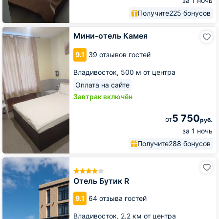
за 1 ночь
Получите
225 бонусов
Мини-
Мини-отель Камея
отель
Камея
9.1
39 отзывов гостей
Владивосток,
500 м от центра
Оплата на сайте
Завтрак включён
5 750
от
руб.
за 1 ночь
Получите
288 бонусов
Отель
Бутик
R
Отель Бутик R
9.1
64 отзыва гостей
Владивосток,
2.2 км от центра