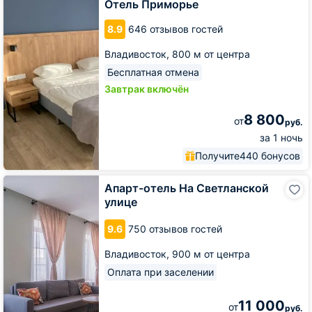
Отель Приморье
8.9
646 отзывов гостей
Владивосток,
800 м от центра
Бесплатная отмена
Завтрак включён
8 800
от
руб.
за 1 ночь
Получите
440 бонусов
Апарт-
Апарт-отель На Светланской
отель
улице
На
Светланской
9.6
750 отзывов гостей
улице
Владивосток,
900 м от центра
Оплата при заселении
11 000
от
руб.