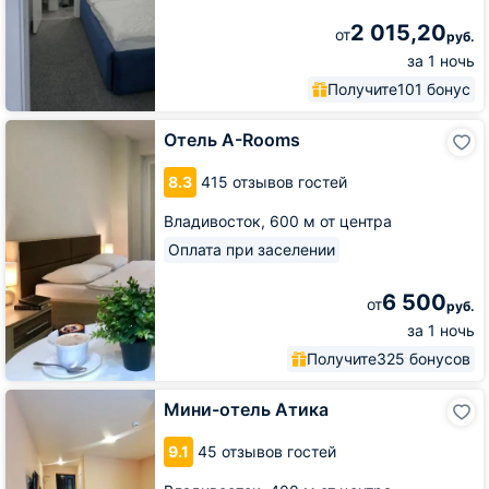
2 015,20
от
руб.
за 1 ночь
Получите
101 бонус
Отель
Отель A-Rooms
A-
Rooms
8.3
415 отзывов гостей
Владивосток,
600 м от центра
Оплата при заселении
6 500
от
руб.
за 1 ночь
Получите
325 бонусов
Мини-
Мини-отель Атика
отель
Атика
9.1
45 отзывов гостей