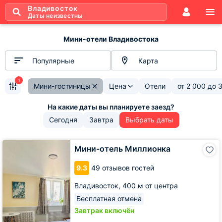
Владивосток
Даты неизвестны
Мини-отели Владивостока
Популярные
Карта
1
Мини-гостиницы
Цена
Отели
от
2 000
до
3
Сегодня
Завтра
Выбрать даты
Мини-
Мини-отель Миллионка
отель
Миллионка
9.3
49 отзывов гостей
Владивосток,
400 м от центра
Бесплатная отмена
Завтрак включён