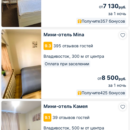
7 130
от
руб.
за 1 ночь
Получите
357 бонусов
Мини-
Мини-отель Mina
отель
Mina
9.3
395 отзывов гостей
Владивосток,
300 м от центра
Оплата при заселении
8 500
от
руб.
за 1 ночь
Получите
425 бонусов
Мини-
Мини-отель Камея
отель
Камея
9.1
39 отзывов гостей
Владивосток,
500 м от центра