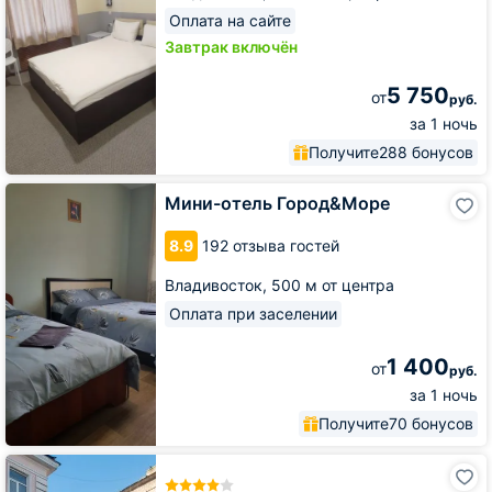
Оплата на сайте
Завтрак включён
5 750
от
руб.
за 1 ночь
Получите
288 бонусов
Мини-
Мини-отель Город&Море
отель
Город&Море
8.9
192 отзыва гостей
Владивосток,
500 м от центра
Оплата при заселении
1 400
от
руб.
за 1 ночь
Получите
70 бонусов
Отель
Есенин