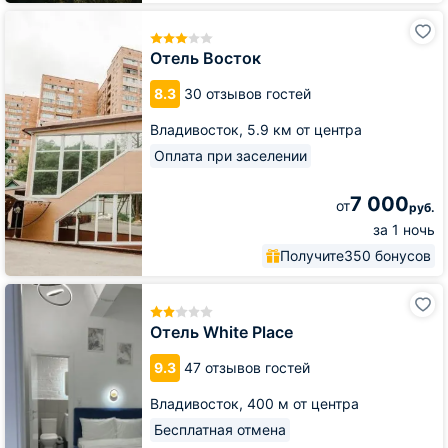
Отель
Восток
Отель Восток
8.3
30 отзывов гостей
Владивосток,
5.9 км от центра
Оплата при заселении
7 000
от
руб.
за 1 ночь
Получите
350 бонусов
Отель
White
Place
Отель White Place
9.3
47 отзывов гостей
Владивосток,
400 м от центра
Бесплатная отмена