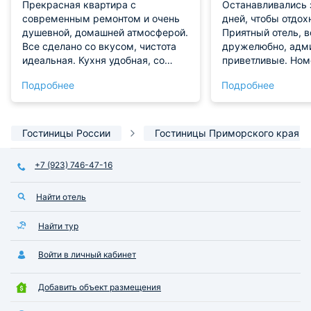
Прекрасная квартира с
Останавливались 
современным ремонтом и очень
дней, чтобы отдох
душевной, домашней атмосферой.
Приятный отель, 
Все сделано со вкусом, чистота
дружелюбно, адм
идеальная. Кухня удобная, со
приветливые. Ном
всей нужной техникой, приятно
комфортабельный,
Подробнее
Подробнее
было готовить завтраки. Вайфай
удобствами, хоро
стабильный, без проблем
Есть интернет, чи
созванивались с детьми по
и кондиционер. Це
видеосвязи вечерами!
рекомендуем!
Гостиницы России
Гостиницы Приморского края
+7 (923) 746-47-16
Найти отель
Найти тур
Войти в личный кабинет
Добавить объект размещения