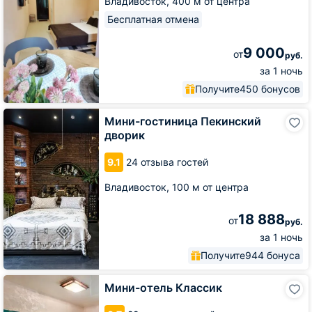
Владивосток,
400 м от центра
Бесплатная отмена
9 000
от
руб.
за 1 ночь
Получите
450 бонусов
Мини-
Мини-гостиница Пекинский
гостиница
дворик
Пекинский
дворик
9.1
24 отзыва гостей
Владивосток,
100 м от центра
18 888
от
руб.
за 1 ночь
Получите
944 бонуса
Мини-
Мини-отель Классик
отель
Классик