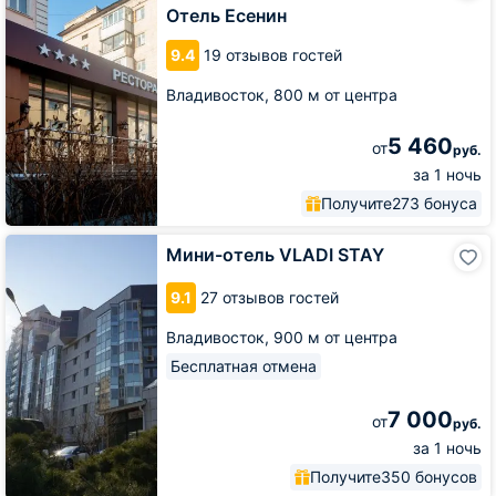
Отель Есенин
9.4
19 отзывов гостей
Владивосток,
800 м от центра
5 460
от
руб.
за 1 ночь
Получите
273 бонуса
Мини-
Мини-отель VLADI STAY
отель
VLADI
9.1
27 отзывов гостей
STAY
Владивосток,
900 м от центра
Бесплатная отмена
7 000
от
руб.
за 1 ночь
Получите
350 бонусов