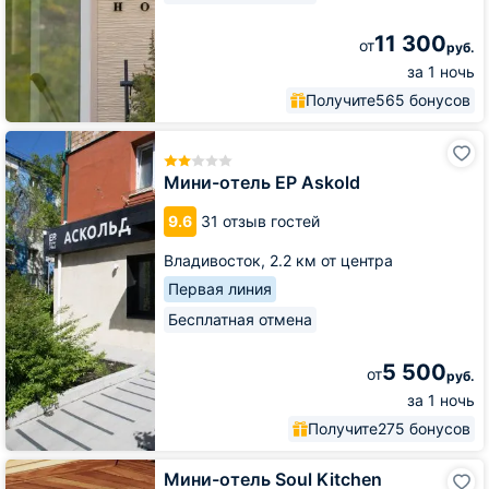
11 300
от
руб.
за 1 ночь
Получите
565 бонусов
Мини-
отель
EP
Мини-отель EP Askold
Askold
9.6
31 отзыв гостей
Владивосток,
2.2 км от центра
Первая линия
Бесплатная отмена
5 500
от
руб.
за 1 ночь
Получите
275 бонусов
Мини-
Мини-отель Soul Kitchen
отель