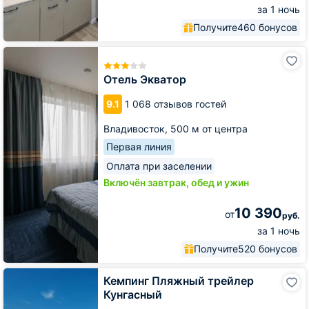
за 1 ночь
Получите
460 бонусов
Отель
Экватор
Отель Экватор
9.1
1 068 отзывов гостей
Владивосток,
500 м от центра
Первая линия
Оплата при заселении
Включён завтрак, обед и ужин
10 390
от
руб.
за 1 ночь
Получите
520 бонусов
Кемпинг
Кемпинг Пляжный трейлер
Пляжный
Кунгасный
трейлер