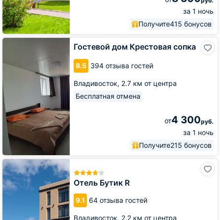
руб.
за 1 ночь
Получите
415 бонусов
Гостевой
Гостевой дом Крестовая сопка
дом
Крестовая
8.5
394 отзыва гостей
сопка
Владивосток,
2.7 км от центра
Бесплатная отмена
4 300
от
руб.
за 1 ночь
Получите
215 бонусов
Отель
Бутик
R
Отель Бутик R
9.1
64 отзыва гостей
Владивосток,
2.2 км от центра