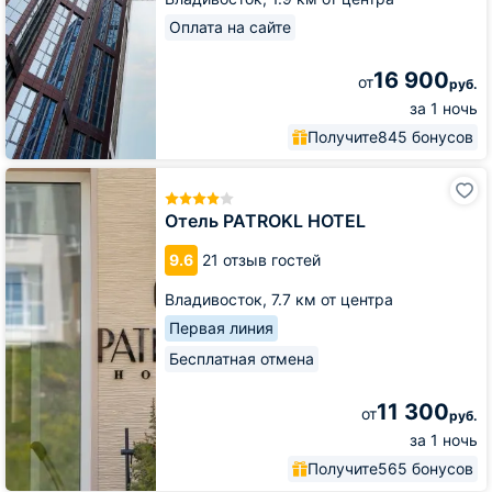
Оплата на сайте
16 900
от
руб.
за 1 ночь
Получите
845 бонусов
Отель
PATROKL
HOTEL
Отель PATROKL HOTEL
9.6
21 отзыв гостей
Владивосток,
7.7 км от центра
Первая линия
Бесплатная отмена
11 300
от
руб.
за 1 ночь
Получите
565 бонусов