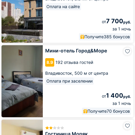
Оплата на сайте
7 700
от
руб.
за 1 ночь
Получите
385 бонусов
Мини-
Мини-отель Город&Море
отель
Город&Море
8.9
192 отзыва гостей
Владивосток,
500 м от центра
Оплата при заселении
1 400
от
руб.
за 1 ночь
Получите
70 бонусов
Гостиница
Моряк
Гостиница Моряк