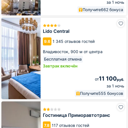
за 1 ночь
Получите
662 бонуса
Lido
Central
Lido Central
9.6
1 345 отзывов гостей
Владивосток,
900 м от центра
Бесплатная отмена
Завтрак включён
11 100
от
руб.
за 1 ночь
Получите
555 бонусов
Гостиница
Приморавтотранс
Гостиница Приморавтотранс
7.8
117 отзывов гостей