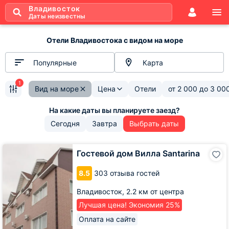
Владивосток
Даты неизвестны
Отели Владивостока с видом на море
Популярные
Карта
1
Вид на море
Цена
Отели
от
2 000
до
3 00
Сегодня
Завтра
Выбрать даты
Гостевой
Гостевой дом Вилла Santarina
дом
Вилла
8.5
303 отзыва гостей
Santarina
Владивосток,
2.2 км от центра
Лучшая цена! Экономия 25%
Оплата на сайте