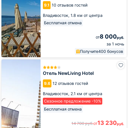
Кунгасный
9.1
10 отзывов гостей
Владивосток,
1.8 км от центра
Бесплатная отмена
8 000
от
руб.
за 1 ночь
Получите
400 бонусов
Отель
NewLiving
Hotel
Отель NewLiving Hotel
9.6
12 отзывов гостей
Владивосток,
2.1 км от центра
Сезонное предложение -10%
Бесплатная отмена
13 230
14 700
руб.
от
руб.