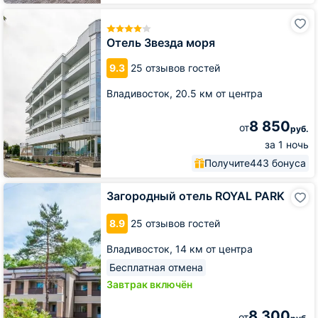
Отель
Звезда
моря
Отель Звезда моря
9.3
25 отзывов гостей
Владивосток,
20.5 км от центра
8 850
от
руб.
за 1 ночь
Получите
443 бонуса
Загородный
Загородный отель ROYAL PARK
отель
ROYAL
8.9
25 отзывов гостей
PARK
Владивосток,
14 км от центра
Бесплатная отмена
Завтрак включён
8 300
от