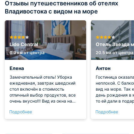
Отзывы путешественников об отелях
Владивостока с видом на море
Lido Central
Отель Звезда 
0.9 км от центра
20.5 км от центра
Елена
Антон
Замечательный отель! Уборка
Гостиница оказал
ежедневная, завтрак шведский
неплохой. С балк
стол включён в стоимость
вид на море. Так 
отличный выбор продуктов, все
день рождения в 
очень вкусно!!! Вид из окна на
то ей дали в пода
море!
шампанского. Оче
Подробнее
Подробнее
такое внимание! 
посещали спа-зон
Администраторы 
нам помогли опре