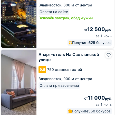
Владивосток,
600 м от центра
Оплата на сайте
Включён завтрак, обед и ужин
12 500
от
руб.
за 1 ночь
Получите
625 бонусов
Апарт-
Апарт-отель На Светланской
отель
улице
На
Светланской
9.6
750 отзывов гостей
улице
Владивосток,
900 м от центра
Оплата при заселении
11 000
от
руб.
за 1 ночь
Получите
550 бонусов