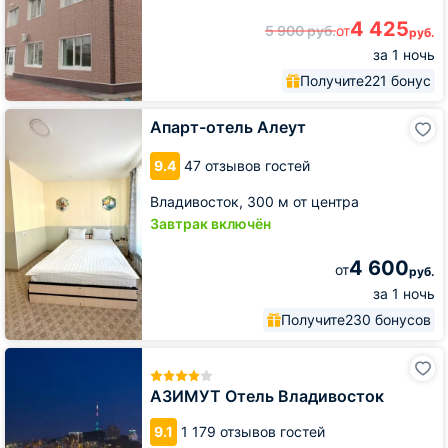
4 425
5 900
руб.
от
руб.
за 1 ночь
Получите
221 бонус
Апарт-
Апарт-отель Алеут
отель
Алеут
9.4
47 отзывов гостей
Владивосток,
300 м от центра
Завтрак включён
4 600
от
руб.
за 1 ночь
Получите
230 бонусов
АЗИМУТ
Отель
Владивосток
АЗИМУТ Отель Владивосток
9.1
1 179 отзывов гостей