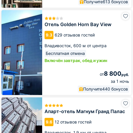
Получите
613 бонусов
Отель
Golden
Horn
Отель Golden Horn Bay View
Bay
View
9.3
629 отзывов гостей
Владивосток,
600 м от центра
Бесплатная отмена
Включён завтрак, обед и ужин
8 800
от
руб.
за 1 ночь
Получите
440 бонусов
Апарт-
отель
Магнум
Апарт-отель Магнум Гранд Палас
Гранд
Палас
9.6
12 отзывов гостей
Владивосток,
1.9 км от центра