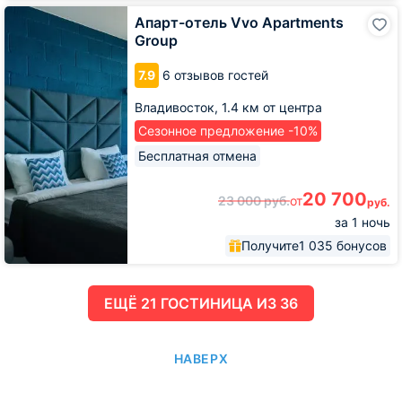
Апарт-
Апарт-отель Vvo Apartments
отель
Group
Vvo
Apartments
7.9
6 отзывов гостей
Group
Владивосток,
1.4 км от центра
Сезонное предложение -10%
Бесплатная отмена
20 700
23 000
руб.
от
руб.
за 1 ночь
Получите
1 035 бонусов
ЕЩË 21 ГОСТИНИЦА ИЗ 36
НАВЕРХ