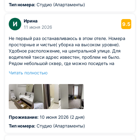
Тип номера:
Студио (Апартаменты)
Ирина
И
9.5
11 июня 2026
Не первый раз останавливаюсь в этом отеле. Номера
просторные и чистые( уборка на высоком уровне).
Удобное расположение, на центральной улице. Для
водителей такси адрес известен, проблем не было.
Рядом небольшой сквер, где можно посидеть на
скамейке в хорошую погоду. В пешей доступности
Читать полностью
продуктовый магазин и кафе. Если для кого-то важно,
то в отеле есть лифт. Возвращаюсь сюда всегда с
большим удовольствием.
Из недостатков: из минусов 1. Подушки так-себе 2.
Очень маленький телевизор для такой большой
комнаты.
Проживание:
10 июня 2026 (2 дня)
Тип номера:
Студио (Апартаменты)