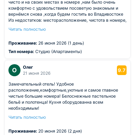
чисто и на своих местах в номере ,нам было очень
комфортно с удовольствием посоветую знакомым и
вернёмся снова ,когда будем гостить во Владивостоке
Из недостатков: месторасположение, чистота в номере,
спокойный отель никто не кому не мешает,
Читать полностью
администратор прекрасная, отзывчивая и очень
приятный человек
Проживание:
26 июня 2026 (1 день)
Тип номера:
Студио (Апартаменты)
Олег
О
9.7
21 июня 2026
Замечательный отель! Удобное
расположение,комфортные,уютные и самое главное
чистые большие номера! Белоснежные пастельное
бельё и полотенца! Кухня оборудованна всем
необходимым!
Из недостатков: центр города...Проспект...К сожалению
Читать полностью
оконные рамы не перекрывают шум машин и
мотоциклов,а они гоняют там круглосуточно
Проживание:
20 июня 2026 (2 дня)