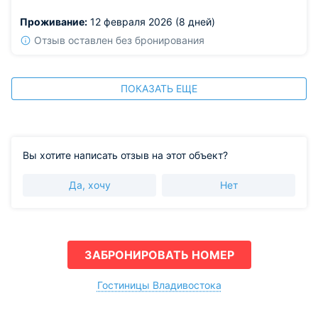
вечером особенно красиво, огни внизу. Тишина в
Проживание:
12 февраля 2026 (8 дней)
номере, шума улицы почти не слышно.
Из недостатков: в номере не оказалось нормальной
Отзыв оставлен без бронирования
кружки для чая, только крошечные кофейные чашечки.
ПОКАЗАТЬ ЕЩЕ
Вы хотите написать отзыв на этот объект?
Да, хочу
Нет
ЗАБРОНИРОВАТЬ НОМЕР
Гостиницы Владивостока