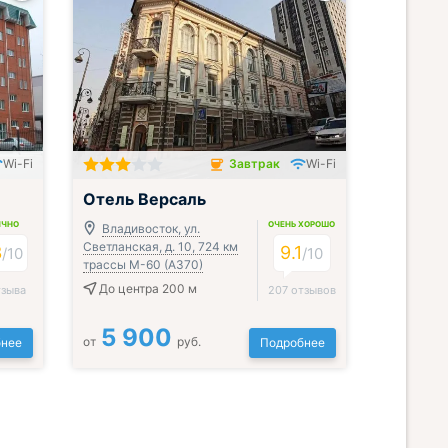
Wi-Fi
Завтрак
Wi-Fi
Завтрак включён
Отель Версаль
ИЧНО
ОЧЕНЬ ХОРОШО
Владивосток, ул.
Светланская, д. 10, 724 км
3
9.1
/
10
/
10
трассы М-60 (А370)
До центра 200 м
тзыва
207 отзывов
5 900
от
руб.
нее
Подробнее