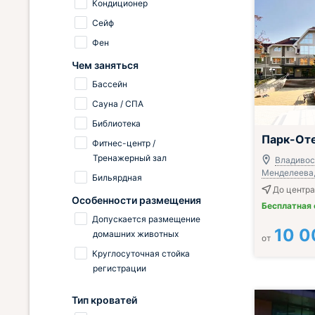
Кондиционер
Сейф
Фен
Чем заняться
Бассейн
Сауна / СПА
Библиотека
Завтрак вклю
Парк-От
Фитнес-центр /
Тренажерный зал
Владивост
Менделеева, 
Бильярдная
До центра 
Особенности размещения
Бесплатная
Допускается размещение
10 0
домашних животных
от
Круглосуточная стойка
регистрации
Тип кроватей