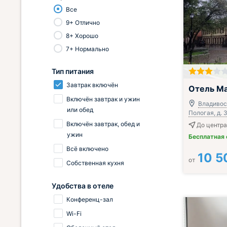
Все
9+ Отлично
8+ Хорошо
7+ Нормально
Тип питания
Завтрак вклю
Завтрак включён
Отель М
Включён завтрак и ужин
Владивост
или обед
Пологая, д. 
Включён завтрак, обед и
До центра
ужин
Бесплатная
Всё включено
10 5
от
Собственная кухня
Удобства в отеле
Конференц-зал
Wi-Fi