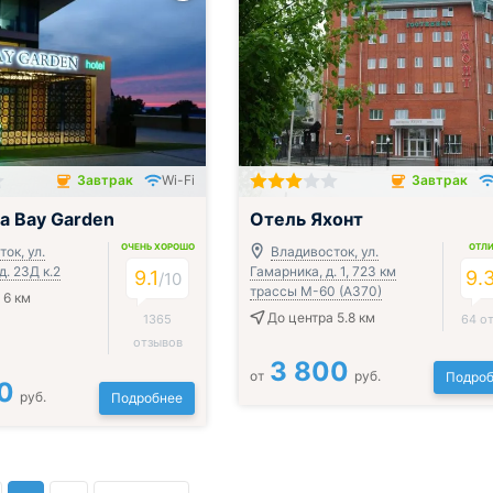
Завтрак
Wi-Fi
Завтрак
чён
Завтрак включён
а Bay Garden
Отель Яхонт
ОЧЕНЬ ХОРОШО
ОТЛ
ок, ул.
Владивосток, ул.
д. 23Д к.2
Гамарника, д. 1, 723 км
9.1
9.
/
10
трассы М-60 (А370)
 6 км
До центра 5.8 км
1365
64 о
отзывов
3 800
от
руб.
Подроб
0
руб.
Подробнее