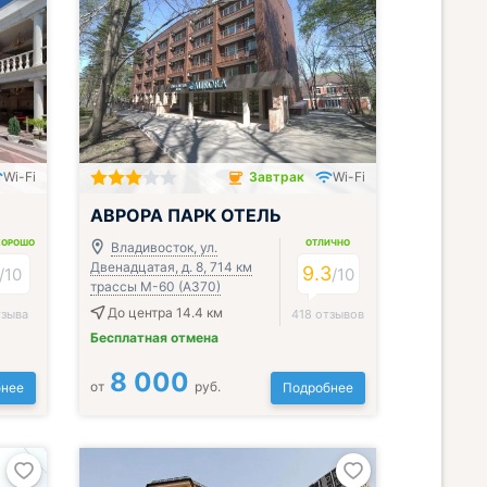
Wi-Fi
Завтрак
Wi-Fi
Завтрак включён
АВРОРА ПАРК ОТЕЛЬ
ХОРОШО
ОТЛИЧНО
Владивосток, ул.
Двенадцатая, д. 8, 714 км
9.3
/
10
/
10
трассы М-60 (А370)
До центра 14.4 км
тзыва
418 отзывов
Бесплатная отмена
8 000
от
руб.
нее
Подробнее