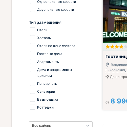
Односпальные кровати
Двуспальные кровати
Тип размещения
Отели
Хостелы
Отели по цене хостела
Гостевые дома
Завтрак вклю
Гостиниц
Апартаменты
Владивост
Дома и апартаменты
Енисейская, 
целиком
До центра
Пансионаты
Санатории
8 99
Базы отдыха
от
Коттеджи
Все районы