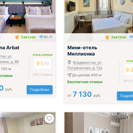
Завтрак
Wi-Fi
Завтрак
чён
Завтрак включён
na Arbat
Мини-отель
Миллионка
ОЧЕНЬ ХОРОШО
ок, ул.
ина, д. 8б
ОТЛ
9.1
Владивосток, ул.
/
10
Пограничная, д. 12а
 100 м
9.
310 отзывов
До центра 400 м
 отмена
49 от
Бесплатная отмена
0
руб.
Подробнее
7 130
от
руб.
Подроб