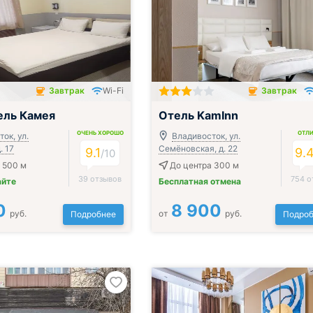
Завтрак
Wi-Fi
Завтрак
чён
Завтрак включён
ель Камея
Отель KamInn
ОЧЕНЬ ХОРОШО
ОТЛ
ок, ул.
Владивосток, ул.
. 17
Семёновская, д. 22
9.1
9.
/
10
 500 м
До центра 300 м
39 отзывов
754 о
айте
Бесплатная отмена
0
8 900
руб.
от
руб.
Подробнее
Подроб