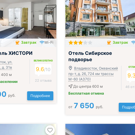
Завтрак
Wi-Fi
Завтрак
чён
Завтрак включён
ель ХИСТОРИ
Отель Сибирское
подворье
ВЕЛИКОЛЕПНО
ок, ул.
 д. 31в
ОТЛ
9.6
Владивосток, Океанский
/
10
пр-т, д. 26, 724 км трассы
 400 м
9.
М-60 (А370)
22 отзыва
заселении
До центра 600 м
46 от
00
Бесплатная отмена
руб.
Подробнее
7 650
от
руб.
Подроб