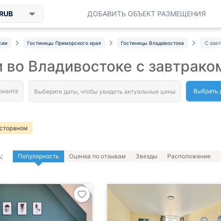
RUB
ДОБАВИТЬ ОБЪЕКТ РАЗМЕЩЕНИЯ
сии
Гостиницы Приморского края
Гостиницы Владивостока
С зав
 во Владивостоке с завтрако
Выбрать 
естораном
:
Популярность
Оценка по отзывам
Звезды
Расположение