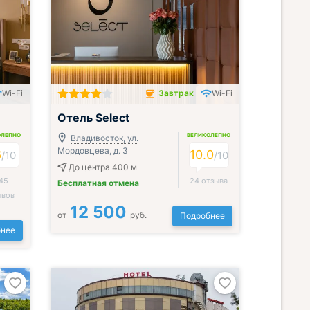
Wi-Fi
Завтрак
Wi-Fi
Завтрак включён
Отель Select
ОЛЕПНО
ВЕЛИКОЛЕПНО
Владивосток, ул.
Мордовцева, д. 3
6
10.0
/
10
/
10
До центра 400 м
45
24 отзыва
Бесплатная отмена
ывов
12 500
от
руб.
Подробнее
нее