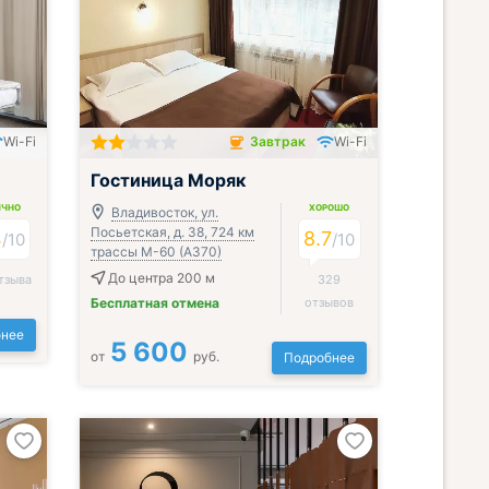
Wi-Fi
Завтрак
Wi-Fi
Завтрак включён
Гостиница Моряк
ИЧНО
ХОРОШО
Владивосток, ул.
Посьетская, д. 38, 724 км
4
8.7
/
10
/
10
трассы М-60 (А370)
До центра 200 м
тзыва
329
Бесплатная отмена
отзывов
нее
5 600
от
руб.
Подробнее