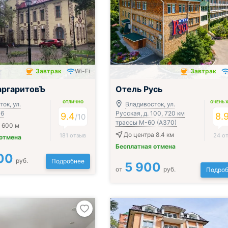
Завтрак
Wi-Fi
Завтрак
чён
Завтрак включён
аргаритовЪ
Отель Русь
ОТЛИЧНО
ОЧЕНЬ 
ок, ул.
Владивосток, ул.
36
Русская, д. 100, 720 км
9.4
8.
/
10
трассы М-60 (А370)
 600 м
До центра 8.4 км
181 отзыв
24 о
 отмена
Бесплатная отмена
00
руб.
Подробнее
5 900
от
руб.
Подроб