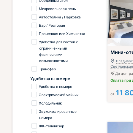
Обеденный стол
Микроволновая печь
Автостоянка / Парковка
Бар / Ресторан
Прачечная или Химчистка
Удобства для гостей с
ограниченными
Завтрак вклю
Мини-от
физическими
возможностями
Владивост
Светланская,
Трансфер
До центра
Удобства в номере
Оплата при 
Удобства в номере
11 8
от
Электрический чайник
Холодильник
Звукоизолированные
номера
ЖК-телевизор