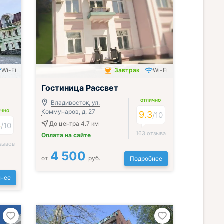
Wi-Fi
Завтрак
Wi-Fi
Завтрак включён
Гостиница Рассвет
ОТЛИЧНО
Владивосток, ул.
Коммунаров, д. 27
ИЧНО
9.3
/
10
3
До центра 4.7 км
/
10
163 отзыва
Оплата на сайте
зывов
4 500
от
руб.
Подробнее
нее