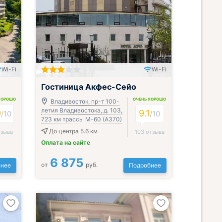
Wi-Fi
Wi-Fi
Включён завтрак, обед и ужин
Гостиница Акфес-Сейо
ХОРОШО
ОЧЕНЬ ХОРОШО
Владивосток, пр-т 100-
летия Владивостока, д. 103,
9
9.1
/
10
/
10
723 км трассы М-60 (А370)
До центра 5.6 км
тзыва
103 отзыва
Оплата на сайте
6 875
от
руб.
нее
Подробнее