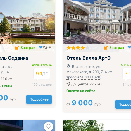
Завтрак
Wi-Fi
Завтрак
чён
Завтрак включён
ель Седанка
Отель Вилла АртЭ
ОЧЕНЬ ХОРОШО
ОЧЕНЬ 
ок, ул.
Владивосток, ул.
д. 14
Маковского, д. 290, 714 км
9.1
9.1
/
10
трассы М-60 (А370)
11.6 км
До центра 22.7 км
190 отзывов
84 о
 отмена
Оплата на сайте
00
руб.
Подробнее
9 000
от
руб.
Подроб