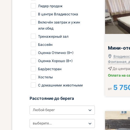
Лидер продаж
В центре Владивостока
Включён завтрак и ужин
или обед
Тренажерный зал
Бассейн
Завтрак вклю
Мини-от
Оценка Отлично (9+)
Владивост
Оценка Хорошо (8+)
Фонтанная, д
До центра
Бар/ресторан
Оплата на с
Хостелы
С домашними животными
5 75
от
Расстояние до берега
Любой берег
выберите...