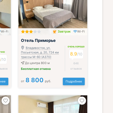
Wi-Fi
Завтрак
Wi-Fi
Завтрак включён
Отель Приморье
ОЧЕНЬ ХОРОШО
Владивосток, ул.
Посьетская, д. 20, 724 км
ИЧНО
8.9
/
10
трассы М-60 (А370)
3
/
10
До центра 800 м
646
зывов
Бесплатная отмена
отзывов
8 800
от
руб.
нее
Подробнее