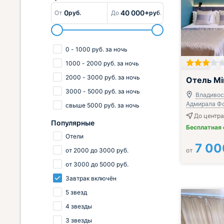
0
40 000+
От
руб.
До
руб.
0
-
1000
руб.
за ночь
1000
-
2000
руб.
за ночь
Завтрак вклю
2000
-
3000
руб.
за ночь
Отель Mi
3000
-
5000
руб.
за ночь
Владивост
Адмирала Фок
свыше
5000
руб.
за ночь
До центра
Популярные
Бесплатная
Отели
7 00
от
2000
до
3000
руб.
от
от
3000
до
5000
руб.
Завтрак включён
5 звезд
4 звезды
3 звезды