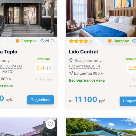
Завтрак
Wi-Fi
Завтрак
чён
Завтрак включён
а Teplo
Lido Central
ОТЛИЧНО
ВЕЛИК
ок, ул.
Владивосток, ул.
д. 16, 724 км
Посьетская, д. 14
9.4
9.
/
10
 (А370)
До центра 900 м
 800 м
951 отзыв
13
Бесплатная отмена
 отмена
отз
0
11 100
руб.
Подробнее
от
руб.
Подроб