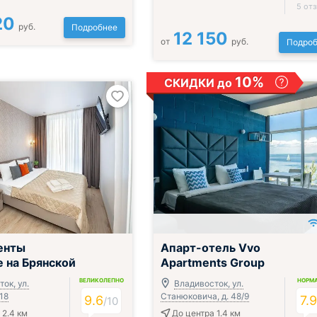
5 от
20
руб.
Подробнее
12 150
от
руб.
Подроб
10%
СКИДКИ до
;
енты
Апарт-отель Vvo
 на Брянской
Apartments Group
ВЕЛИКОЛЕПНО
НОРМ
ок, ул.
Владивосток, ул.
 18
Станюковича, д. 48/9
9.6
7.
/
10
 2.4 км
До центра 1.4 км