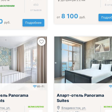
450
8 от
заселении
отзывов
8 100
от
руб.
Подроб
0
руб.
Подробнее
Wi-Fi
ель Panorama
Апарт-отель Panorama
ts
Suites
ВЕЛИКОЛЕПНО
ВЕЛИК
ок, ул.
Владивосток, ул.