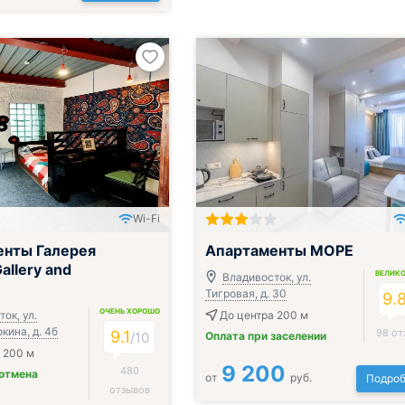
Wi-Fi
енты Галерея
Апартаменты МОРЕ
allery and
ВЕЛИК
Владивосток, ул.
Тигровая, д. 30
9.
ОЧЕНЬ ХОРОШО
ок, ул.
До центра 200 м
кина, д. 4б
98 от
9.1
/
10
Оплата при заселении
 200 м
9 200
480
 отмена
от
руб.
Подроб
отзывов