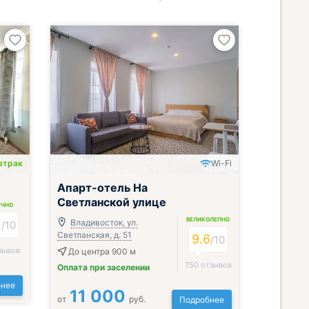
втрак
Wi-Fi
Апарт-отель На
Светланской улице
ИЧНО
ВЕЛИКОЛЕПНО
4
Владивосток, ул.
/
10
Светланская, д. 51
9.6
/
10
зывов
До центра 900 м
750 отзывов
Оплата при заселении
нее
11 000
от
руб.
Подробнее