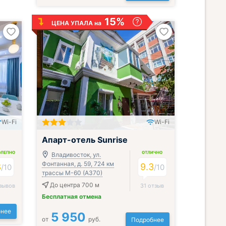
15%
ЦЕНА УПАЛА на
Wi-Fi
Wi-Fi
;
Апарт-отель Sunrise
ОЛЕПНО
ОТЛИЧНО
Владивосток, ул.
Фонтанная, д. 59, 724 км
8
9.3
/
10
/
10
трассы М-60 (А370)
До центра 700 м
зывов
31 отзыв
Бесплатная отмена
нее
5 950
от
руб.
Подробнее