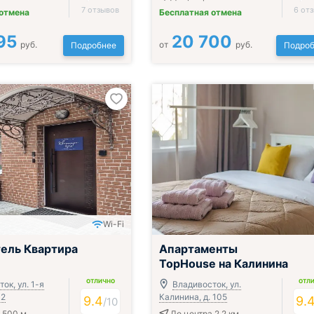
7 отзывов
6 от
 отмена
Бесплатная отмена
95
20 700
руб.
от
руб.
Подробнее
Подроб
Wi-Fi
ель Квартира
Апартаменты
TopHouse на Калинина
ОТЛИЧНО
ОТЛ
ок, ул. 1-я
Владивосток, ул.
12
Калинина, д. 105
9.4
9.
/
10
 500 м
До центра 2.2 км