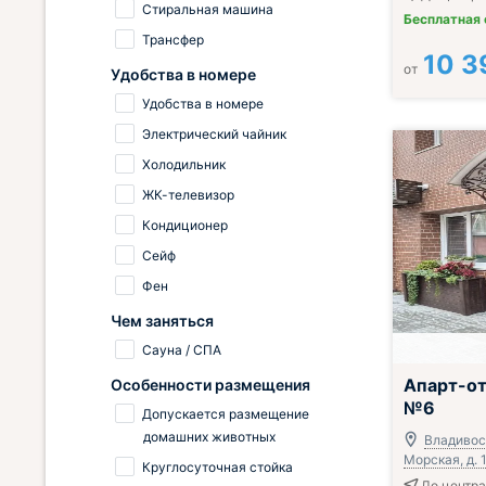
Стиральная машина
Бесплатная
Трансфер
10 3
от
Удобства в номере
Удобства в номере
Электрический чайник
Холодильник
ЖК-телевизор
Кондиционер
Сейф
Фен
Чем заняться
Сауна / СПА
Апарт-от
Особенности размещения
№6
Допускается размещение
домашних животных
Владивост
Морская, д. 
Круглосуточная стойка
До центра