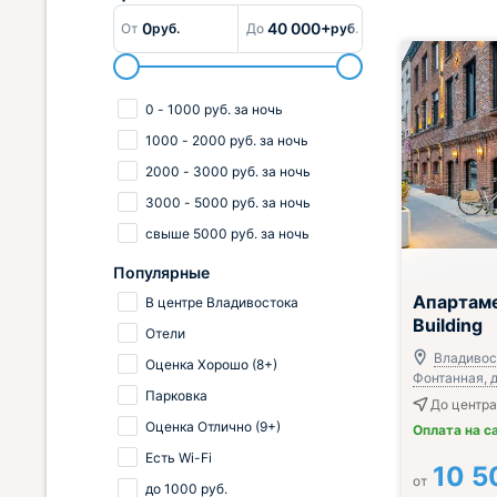
0
40 000+
От
руб.
До
руб.
0
-
1000
руб.
за ночь
1000
-
2000
руб.
за ночь
2000
-
3000
руб.
за ночь
3000
-
5000
руб.
за ночь
свыше
5000
руб.
за ночь
Популярные
Апартаме
В центре Владивостока
Building
Отели
Владивост
Оценка Хорошо (8+)
Фонтанная, д
Парковка
До центра
Оценка Отлично (9+)
Оплата на с
Есть Wi-Fi
10 5
от
до
1000
руб.