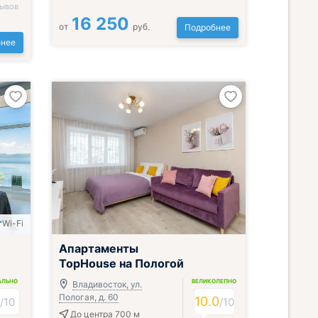
зывов
16 250
от
руб.
Подробнее
нее
Wi-Fi
Апартаменты
TopHouse на Пологой
АЛЬНО
ВЕЛИКОЛЕПНО
Владивосток, ул.
Пологая, д. 60
9
10.0
/
10
/
10
До центра 700 м