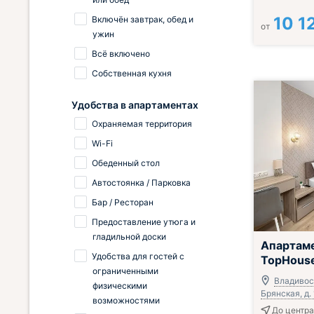
10 1
Включён завтрак, обед и
от
ужин
Всё включено
Собственная кухня
Удобства в апартаментах
Охраняемая территория
Wi-Fi
Обеденный стол
Автостоянка / Парковка
Бар / Ресторан
Предоставление утюга и
гладильной доски
Апартам
Удобства для гостей с
TopHouse
ограниченными
Владивост
физическими
Брянская, д.
возможностями
До центра