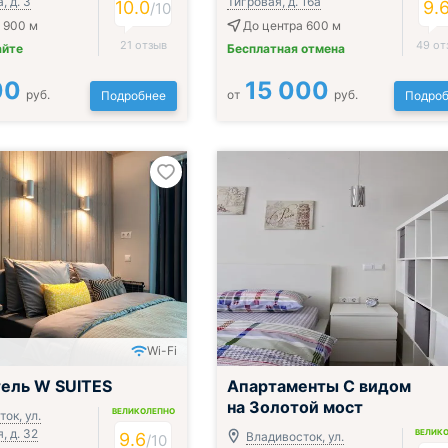
 д. 3
Тигровая, д. 16а
10.0
9.
/
10
 900 м
До центра 600 м
21 отзыв
49 от
айте
Бесплатная отмена
00
15 000
руб.
от
руб.
Подробнее
Подроб
Wi-Fi
ель W SUITES
Апартаменты С видом
на Золотой мост
ВЕЛИКОЛЕПНО
ок, ул.
 д. 32
ВЕЛИК
9.6
Владивосток, ул.
/
10