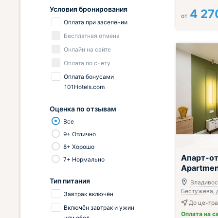
Условия бронирования
4 27
от
Оплата при заселении
Бесплатная отмена
Онлайн на сайте
Оплата по счету
Оплата бонусами
101Hotels.com
Оценка по отзывам
Все
9+ Отлично
8+ Хорошо
Апарт-от
7+ Нормально
Apartmen
Тип питания
Владивост
Бестужева, д
Завтрак включён
До центра 
Включён завтрак и ужин
Оплата на с
или обед