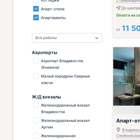
Коттеджи
Станюковича,
До центра
Апарт-отели
Оплата на с
Апартаменты
11 5
от
Все районы
Аэропорты
Аэропорт Владивосток
(Кневичи)
Малый аэродром Озерные
ключи
Ж/Д вокзалы
Железнодорожный вокзал
Владивосток
Апарт-от
Железнодорожный вокзал
Артем
Владивост
Семёновская,
Железнодорожная