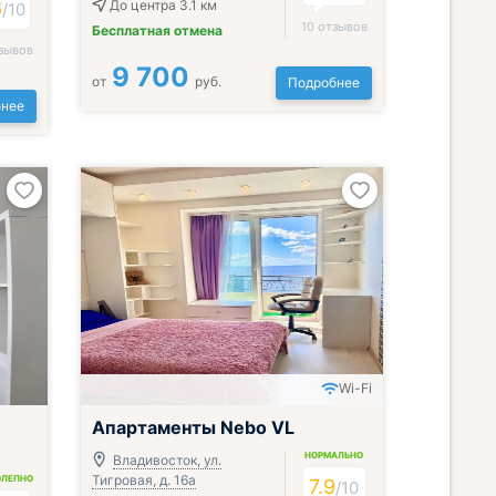
6
До центра 3.1 км
/
10
10 отзывов
Бесплатная отмена
зывов
9 700
от
руб.
Подробнее
нее
Wi-Fi
Апартаменты Nebo VL
НОРМАЛЬНО
Владивосток, ул.
Тигровая, д. 16а
ОЛЕПНО
7.9
/
10