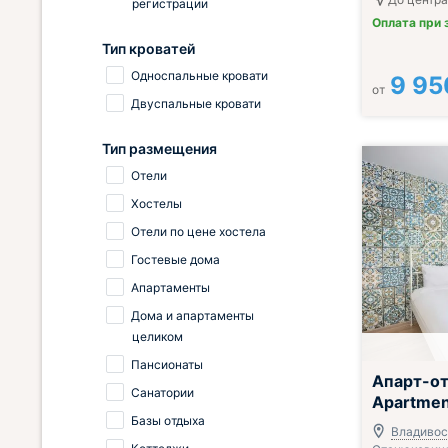
регистрации
Оплата при 
Тип кроватей
Односпальные кровати
9 95
от
Двуспальные кровати
Тип размещения
Отели
Хостелы
Отели по цене хостела
Гостевые дома
Апартаменты
Дома и апартаменты
целиком
Пансионаты
Апарт-от
Санатории
Apartmen
Базы отдыха
Владивост