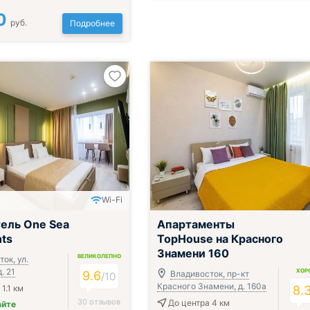
0
руб.
Подробнее
Wi-Fi
ель One Sea
Апартаменты
ts
TopHouse на Красного
Знамени 160
ВЕЛИКОЛЕПНО
ок, ул.
. 21
ХОР
9.6
Владивосток, пр-кт
/
10
Красного Знамени, д. 160а
1.1 км
8.
30 отзывов
До центра 4 км
айте