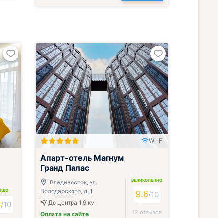
Wi-Fi
Апарт-отель Магнум
Гранд Палас
ВЕЛИКОЛЕПНО
Владивосток, ул.
Володарского, д. 1
ОШО
9.6
/
10
3
До центра 1.9 км
/
10
12 отзывов
Оплата на сайте