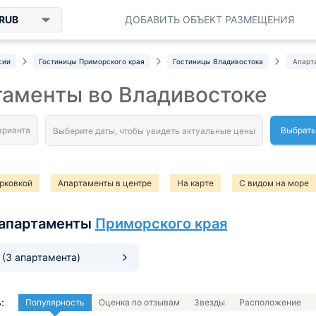
RUB
ДОБАВИТЬ ОБЪЕКТ РАЗМЕЩЕНИЯ
сии
Гостиницы Приморского края
Гостиницы Владивостока
Апарт
таменты во Владивостоке
Выбрать
рковкой
Апартаменты в центре
На карте
С видом на море
апартаменты
Приморского края
к
(3 апартамента)
:
Популярность
Оценка по отзывам
Звезды
Расположение