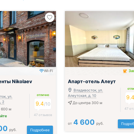
Wi-Fi
За
Завтрак включён
нты Nikolaev
Апарт-отель Алеут
ОТЛ
Владивосток, ул.
Алеутская, д. 10
ОТЛИЧНО
ок, ул.
9.
. 2
9.4
До центра 300 м
/
10
47 от
 600 м
47 отзывов
айте
4 600
от
руб.
Подроб
00
руб.
Подробнее