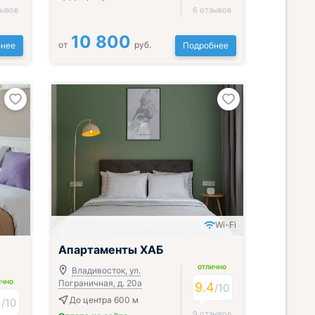
зывов
6 отзывов
10 800
от
руб.
нее
Подробнее
Wi-Fi
Апартаменты ХАБ
ОТЛИЧНО
Владивосток, ул.
Пограничная, д. 20а
ИЧНО
9.4
/
10
4
До центра 600 м
/
10
9 отзывов