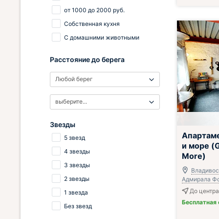
от
1000
до
2000
руб.
Собственная кухня
С домашними животными
Расстояние до берега
Любой берег
выберите...
Звезды
Апартам
5 звезд
и море (G
4 звезды
More)
3 звезды
Владивост
2 звезды
Адмирала Фо
До центра
1 звезда
Бесплатная
Без звезд