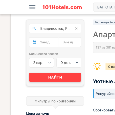
ВАЛЮТА:
Гостиницы Рос
Апар
Количество гостей
2 взр.
0 дет.
С па
НАЙТИ
Уютные 
Уссурийс
Фильтры по критериям
Сортировать
Цена за
ночь