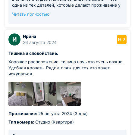
одна из тех деталей, которые делают проживание у
нас особенным.) Здорово, что наличие всех удобств,
Читать полностью
включая стиральную машинку, оказалось полезным
для вашей семьи. Мы стараемся продумать всё до
мелочей, чтобы отдых всех наших гостей был
максимально комфортным. Ваши слова о том, что
Ирина
И
9.7
это лучший вариант для семейного отдыха, — для
26 августа 2024
нас огромная похвала. Будем счастливы снова
Тишина и спокойствие.
приветствовать вас у нас в гостях! С уважением и
теплом, Команда Tophouse
Хорошее расположение, тишина ночь это очень важно.
Удобная кровать. Рядом пляж для тех кто хочет
искупаться.
Проживание:
25 августа 2024 (3 дня)
Тип номера:
Студио (Квартира)