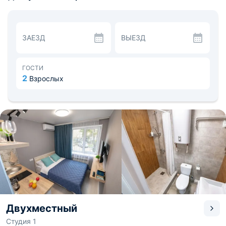
Wi-Fi, а также набор постельного белья и полотенец. В
ванной комнате есть водонагреватель и фен, а в
некоторых категориях — стиральная машина.
Кухня оборудована современной бытовой техникой,
ЗАЕЗД
ВЫЕЗД
чтобы постояльцы могли с комфортом готовить
любимые блюда. А поблизости есть продовольственные
магазины и кафе.
Во дворе дома есть место для парковки. В 0,1 км
ГОСТИ
расположен музей Трепанга, в 0,3 км — Казанская
2
Взрослых
церковь, а в 1,9 км — дом-музей Арсеньева.
Расстояние до железнодорожного вокзала — 2,12 км,
до аэропорта — 52 км.
Двухместный
Студия 1