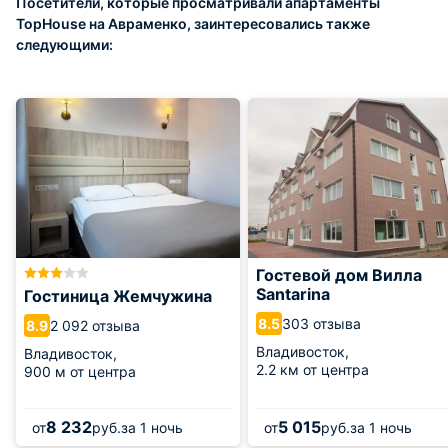
Посетители, которые просматривали апартаменты
TopHouse на Авраменко, заинтересовались также
следующими:
Гостевой дом Вилла
Santarina
Гостиница Жемчужина
303 отзыва
8.5
2 092 отзыва
8.9
Владивосток,
Владивосток,
2.2 км от центра
900 м от центра
8 232
5 015
от
руб.
за 1 ночь
от
руб.
за 1 ночь