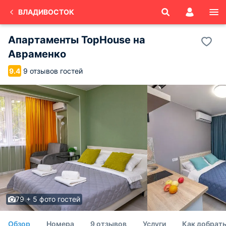
ВЛАДИВОСТОК
Апартаменты TopHouse на
Авраменко
9 отзывов гостей
9.4
79 + 5 фото гостей
Обзор
Номера
9 отзывов
Услуги
Как добрат