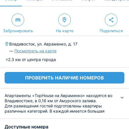
Забронировать
На карте
Поделиться
Владивосток, ул. Авраменко, д. 17
—
Посмотреть на карте
2.3 км от центра города
ПРОВЕРИТЬ НАЛИЧИЕ НОМЕРОВ
Апартаменты «TopHouse на Авраменко» находятся во
Владивостоке, в 0,16 км от Амурского залива.
Для размещения гостей подготовлены квартиры
различных категорий. В каждой имеется большая
мягкая кровать, а в отдельных дополнительно стоит
раскладной диван. В пользование постояльцев
Доступные номера
предоставляется кондиционер, телевизор и бесплатный