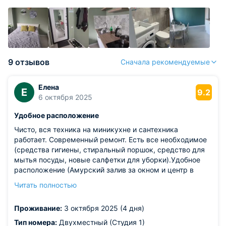
9 отзывов
Сначала рекомендуемые
Елена
Е
9.2
6 октября 2025
Удобное расположение
Чисто, вся техника на миникухне и сантехника
работает. Современный ремонт. Есть все необходимое
(средства гигиены, стиральный поршок, средство для
мытья посуды, новые салфетки для уборки).Удобное
расположение (Амурский залив за окном и центр в
15минутах ходьбы).
Читать полностью
Из недостатков: первый этаж имеет свои минусы. Окно
в жару не откроешь, только кондиционер. А ночью
Проживание:
3 октября 2025 (4 дня)
спать под кондиционером (кондиционер над кроватью)
проблематично.
Тип номера:
Двухместный (Студия 1)