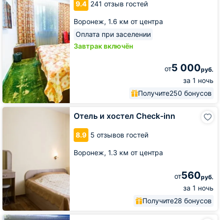
9.4
241 отзыв гостей
Воронеж,
1.6 км от центра
Оплата при заселении
Завтрак включён
5 000
от
руб.
за 1 ночь
Получите
250 бонусов
Отель
Отель и хостел Check-inn
и
хостел
8.9
5 отзывов гостей
Check-
inn
Воронеж,
1.3 км от центра
560
от
руб.
за 1 ночь
Получите
28 бонусов
Гостиница