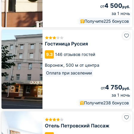
4 500
от
руб.
за 1 ночь
Получите
225 бонусов
Гостиница
Руссия
Гостиница Руссия
9.3
146 отзывов гостей
Воронеж,
500 м от центра
Оплата при заселении
4 750
от
руб.
за 1 ночь
Получите
238 бонусов
Отель
Петровский
Пассаж
Отель Петровский Пассаж