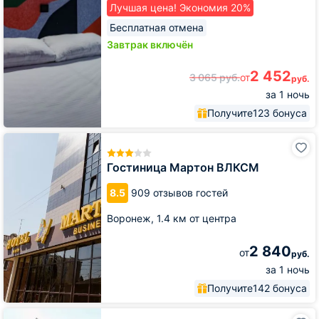
Лучшая цена! Экономия 20%
Бесплатная отмена
Завтрак включён
2 452
3 065
руб.
от
руб.
за 1 ночь
Получите
123 бонуса
Гостиница
Мартон
ВЛКСМ
Гостиница Мартон ВЛКСМ
8.5
909 отзывов гостей
Воронеж,
1.4 км от центра
2 840
от
руб.
за 1 ночь
Получите
142 бонуса
Гостиница