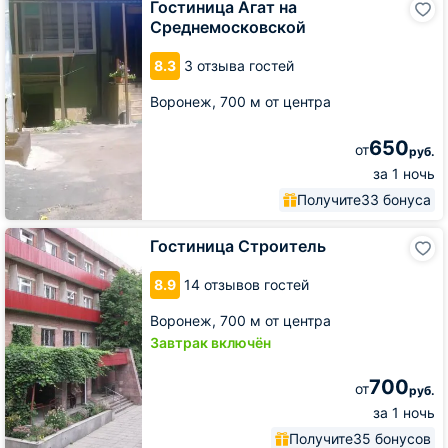
Гостиница Агат на
Агат
Среднемосковской
на
Среднемосковской
8.3
3 отзыва гостей
Воронеж,
700 м от центра
650
от
руб.
за 1 ночь
Получите
33 бонуса
Гостиница
Гостиница Строитель
Строитель
8.9
14 отзывов гостей
Воронеж,
700 м от центра
Завтрак включён
700
от
руб.
за 1 ночь
Получите
35 бонусов