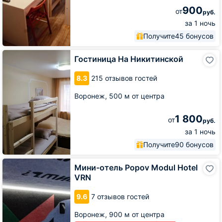
900
от
руб.
за 1 ночь
Получите
45 бонусов
Гостиница
Гостиница На Никитинской
На
Никитинской
8.3
215 отзывов гостей
Воронеж,
500 м от центра
1 800
от
руб.
за 1 ночь
Получите
90 бонусов
Мини-
Мини-отель Popov Modul Hotel
отель
VRN
Popov
Modul
9.6
7 отзывов гостей
Hotel
VRN
Воронеж,
900 м от центра