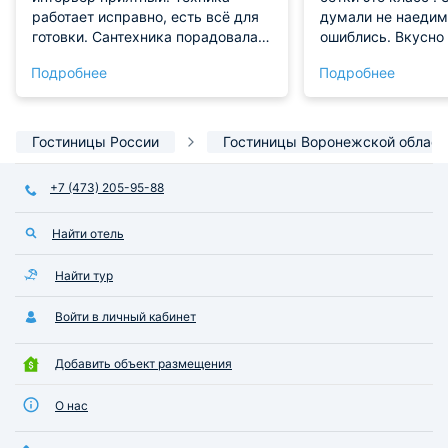
работает исправно, есть всё для
думали не наедимс
готовки. Сантехника порадовала
ошиблись. Вкусно 
чистотой и исправностью.
только можно был
Подробнее
Подробнее
Обязательно приедем еще.
хотя бы огурчик и
Хочу сказать спас
администраторам,
любезны и внимат
Гостиницы России
Гостиницы Воронежской област
сторожу. который
открыл ворота в о
+7 (473) 205-95-88
час.
Найти отель
Найти тур
Войти в личный кабинет
Добавить объект размещения
О нас