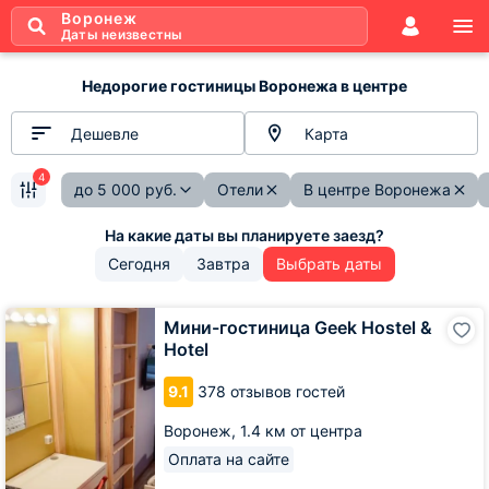
Воронеж
Даты неизвестны
Недорогие гостиницы Воронежа в центре
Дешевле
Карта
4
до
5 000
руб.
Отели
В центре Воронежа
Сегодня
Завтра
Выбрать даты
Мини-
Мини-гостиница Geek Hostel &
гостиница
Hotel
Geek
Hostel
9.1
378 отзывов гостей
&
Hotel
Воронеж,
1.4 км от центра
Оплата на сайте