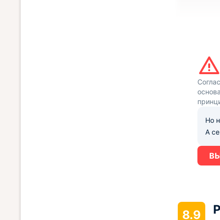
Согла
основа
принц
Но н
А с
ВЫ
Р
8.9