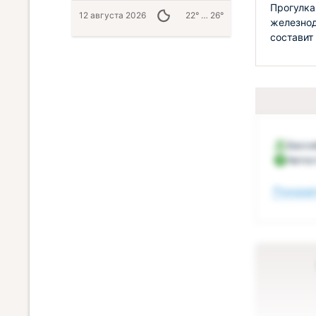
Прогулка
12 августа 2026
22° … 26°
железнод
составит
Бассе
Автос
Показат