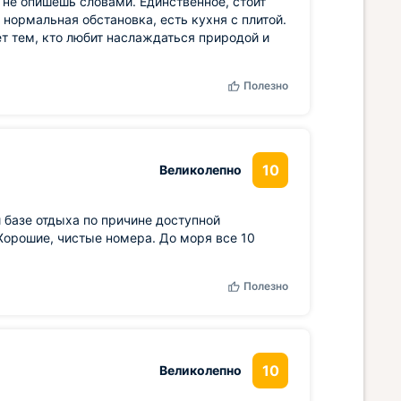
о не опишешь словами. Единственное, стоит
 нормальная обстановка, есть кухня с плитой.
ет тем, кто любит наслаждаться природой и
Полезно
10
Великолепно
 базе отдыха по причине доступной
Хорошие, чистые номера. До моря все 10
Полезно
10
Великолепно