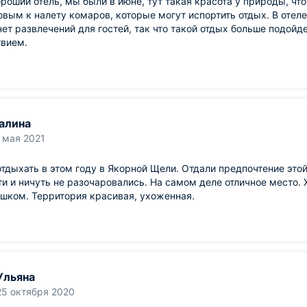
роший отель, мы были в июне, тут такая красота у природы, чт
овым к налету комаров, которые могут испортить отдых. В отеле
нет развлечений для гостей, так что такой отдых больше подойд
твием.
алина
 мая 2021
тдыхать в этом году в Якорной Щели. Отдали предпочтение этой
и и ничуть не разочаровались. На самом деле отличное место. 
шком. Территория красивая, ухоженная.
Ульяна
25 октября 2020