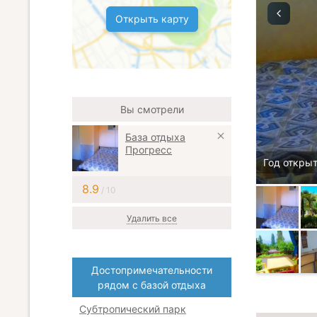
Открыть карту
Вы смотрели
База отдыха
Прогресс
Год открыт
8.9
/ 10
Удалить все
Достопримечательности
рядом с базой отдыха
Субтропический парк