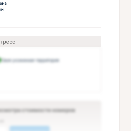
жена
чи
огресс
Своя ухоженная территория
осмотра стоимости номеров
ей