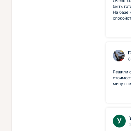
Очень хо
быть гот
На базе 
спокойс
Г
8
Решили о
стоимост
минут пе
У