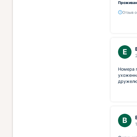
Проживан
Отзыв о
Е
Номера п
ухоженна
дружелюб
В