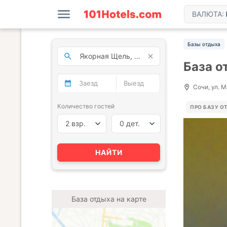
ВАЛЮТА:
Базы отдыха
База о
Сочи, ул. М
Количество гостей
ПРО БАЗУ О
2 взр.
0 дет.
НАЙТИ
База отдыха на карте