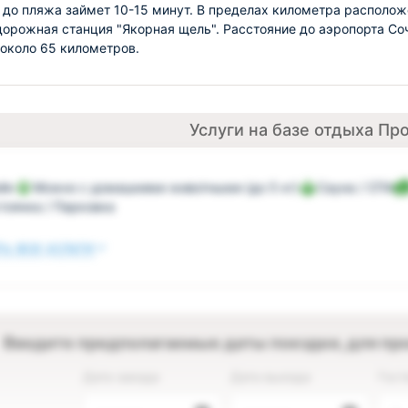
 до пляжа займет 10-15 минут. В пределах километра располо
орожная станция "Якорная щель". Расстояние до аэропорта Со
 около 65 километров.
Услуги на базе отдыха Пр
йн
Можно с домашними животными (до 5 кг)
Сауна / СПА
тоянка / Парковка
ь все услуги
Введите предполагаемые даты поездки, для пр
Дата заезда
Дата выезда
Гост