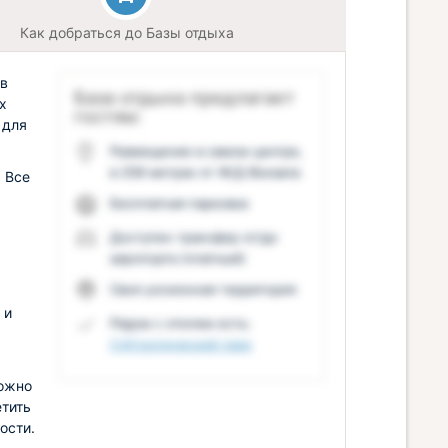
Как добраться до Базы отдыха
 в
База отдыха предлагает
х
гостям:
 для
Размещение в самом центре,
в 258 метрах от Ж/Д Вокзала
 Все
Бесплатная парковка
Доступен трансфер от/до
аэропорта (платный)
Своя ухоженная территория
 и
Рядом с отелем есть:
Субтропический парк
можно
тить
ости.