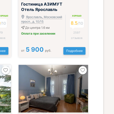
Гостиница АЗИМУТ
Отель Ярославль
ХОРОШО
ХОРОШО
Ярославль, Московский
просп., д. 10/15
9
8.5
/
10
/
10
До центра 1.6 км
79
2597
Оплата при заселении
ывов
отзывов
5 900
от
руб.
нее
Подробнее