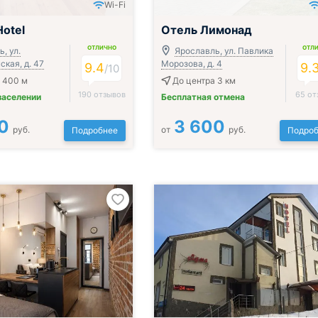
Wi-Fi
Hotel
Отель Лимонад
ОТЛИЧНО
ОТЛ
, ул.
Ярославль, ул. Павлика
кая, д. 47
Морозова, д. 4
9.4
9.
/
10
 400 м
До центра 3 км
190 отзывов
65 от
заселении
Бесплатная отмена
0
3 600
руб.
от
руб.
Подробнее
Подроб