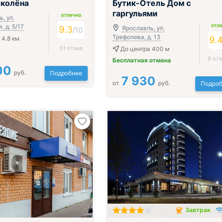
околёна
Бутик-Отель Дом с
гаргульями
ОТЛИЧНО
, ул.
, д. 5/17
ОТЛ
9.3
Ярославль, ул.
/
10
Трефолева, д. 13
 4.8 км
9.
51 отзыв
До центра 400 м
8 от
Бесплатная отмена
00
руб.
Подробнее
7 930
от
руб.
Подроб
Завтрак