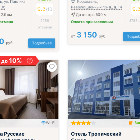
ОТЛИЧНО
ОТЛ
, ул. Павлика
Ярославль,
 3б
Революционный пр-д., д. 14
9.3
9.
/
10
 2.9 км
До центра 500 м
2256
4783 
 отмена
Оплата при заселении
отзывов
3 150
от
руб.
Подроб
0
руб.
Подробнее
10%
 до
Wi-Fi
За
трак, обед и ужин
Завтрак включён
а Русские
Отель Тропический