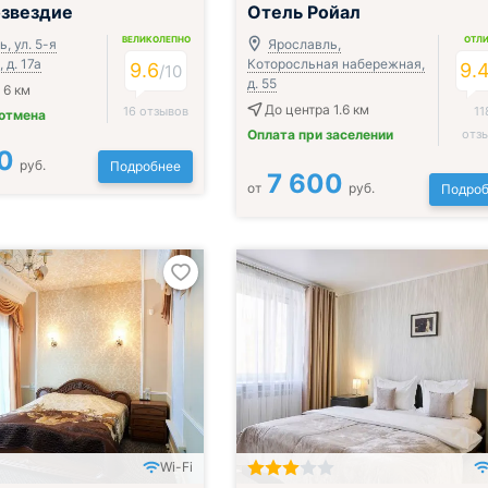
Завтрак включён
озвездие
Отель Ройал
ВЕЛИКОЛЕПНО
ОТЛ
, ул. 5-я
Ярославль,
 д. 17а
Которосльная набережная,
9.6
9.
/
10
д. 55
 6 км
До центра 1.6 км
16 отзывов
11
 отмена
Оплата при заселении
отз
0
руб.
Подробнее
7 600
от
руб.
Подроб
Wi-Fi