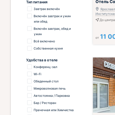
Отель С
Тип питания
Завтрак включён
Ярославль
Институтская
Включён завтрак и ужин
До центра
или обед
Включён завтрак, обед и
ужин
11 0
от
Всё включено
Собственная кухня
Удобства в отеле
Конференц-зал
Wi-Fi
Обеденный стол
Микроволновая печь
Автостоянка / Парковка
Бар / Ресторан
Прачечная или Химчистка