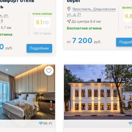
Комфорт отель
берег
ль
ВЕЛИК
Ярославль, Дядьковская
ул., д. 21
ОЧЕНЬ ХОРОШО
, ул.
9.
 8
9.1
До центра 6.4 км
/
10
2 от
 5.7 км
Бесплатная отмена
183 отзыва
 отмена
7 200
от
руб.
Подроб
0
руб.
Подробнее
Wi-Fi