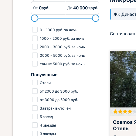
0
40 000+
От
руб.
До
руб.
ЖК Динас
0
-
1000
руб.
за ночь
Сортировать
1000
-
2000
руб.
за ночь
2000
-
3000
руб.
за ночь
3000
-
5000
руб.
за ночь
свыше
5000
руб.
за ночь
Популярные
Отели
от
2000
до
3000
руб.
от
3000
до
5000
руб.
Завтрак включён
5 звезд
Cosmos 
4 звезды
Отель
3 звезды