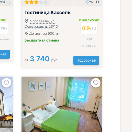
Wi-Fi
Wi-Fi
Гостиница Кассель
ИЧНО
ОЧЕНЬ ХОРОШО
Ярославль, ул.
Советская, д. 26/10
3
8.9
/
10
/
10
До центра 900 м
зывов
338
Бесплатная отмена
отзывов
нее
3 740
от
руб.
Подробнее