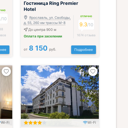
Гостиница Ring Premier
Hotel
ИЧНО
ОТЛИЧНО
4
Ярославль, ул. Свободы,
/
10
д. 55, 260 км трассы М-8
9.3
/
10
88
До центра 900 м
ывов
1674 отзыва
Оплата при заселении
8 150
от
руб.
нее
Подробнее
Wi-Fi
Wi-Fi