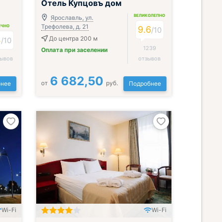
Отель Купцовъ дом
ВЕЛИКОЛЕПНО
Ярославль, ул.
Трефолева, д. 21
ИЧНО
9.6
/
10
4
До центра 200 м
/
10
1239
Оплата при заселении
зывов
отзывов
6 682,50
от
руб.
нее
Подробнее
Wi-Fi
Wi-Fi