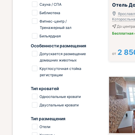
Отель Д
Сауна / СПА
Библиотека
Ярославл
Которосльная
Фитнес-центр /
До центра
Тренажерный зал
Бесплатная
Бильярдная
Особенности размещения
2 85
от
Допускается размещение
домашних животных
Круглосуточная стойка
регистрации
Тип кроватей
Односпальные кровати
Двуспальные кровати
Тип размещения
Отели