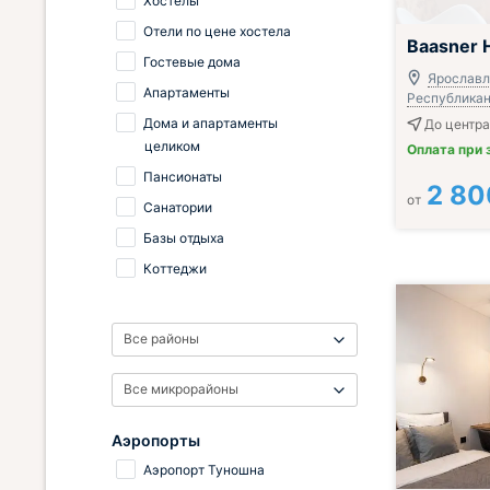
Хостелы
Отели по цене хостела
Baasner 
Гостевые дома
Ярославль
Апартаменты
Республиканс
Дома и апартаменты
До центра
целиком
Оплата при 
Пансионаты
2 80
от
Санатории
Базы отдыха
Коттеджи
Все районы
Все микрорайоны
Аэропорты
Аэропорт Туношна