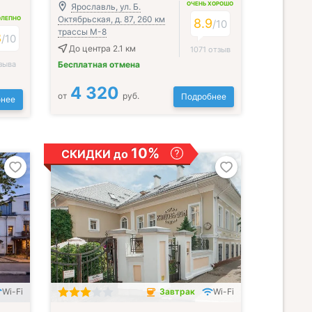
ОЧЕНЬ ХОРОШО
Ярославль, ул. Б.
Октябрьская, д. 87, 260 км
ОЛЕПНО
8.9
/
10
трассы М-8
8
/
10
До центра 2.1 км
1071 отзыв
зыва
Бесплатная отмена
4 320
от
руб.
Подробнее
нее
10%
СКИДКИ до
Wi-Fi
Завтрак
Wi-Fi
; Завтрак включён