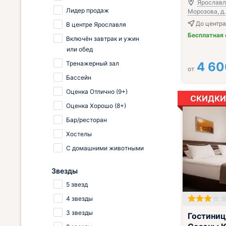
Ярославль
Лидер продаж
Морозова, д.
До центра
В центре Ярославля
Бесплатная
Включён завтрак и ужин
или обед
Тренажерный зал
4 60
от
Бассейн
Оценка Отлично (9+)
СКИДКИ
Оценка Хорошо (8+)
Бар/ресторан
Хостелы
С домашними животными
Звезды
5 звезд
4 звезды
; Включён зав
3 звезды
Гостиниц