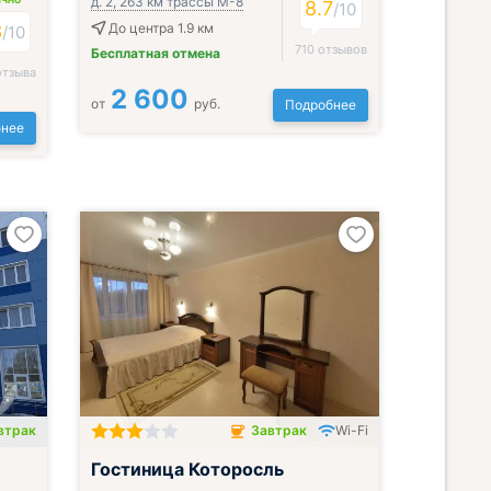
д. 2, 263 км трассы М-8
ИЧНО
8.7
/
10
3
До центра 1.9 км
/
10
710 отзывов
Бесплатная отмена
отзыва
2 600
от
руб.
Подробнее
нее
втрак
Завтрак
Wi-Fi
Завтрак включён
Гостиница Которосль