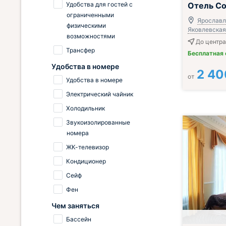
Удобства для гостей с
Отель С
ограниченными
Ярославль
физическими
Яковлевская,
возможностями
До центра
Трансфер
Бесплатная
Удобства в номере
2 40
от
Удобства в номере
Электрический чайник
Холодильник
Звукоизолированные
номера
ЖК-телевизор
Кондиционер
Сейф
Фен
Чем заняться
Бассейн