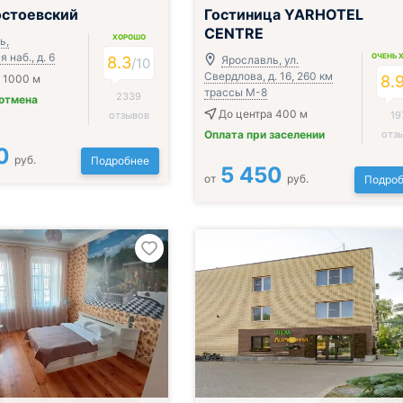
остоевский
Гостиница YARHOTEL
CENTRE
ХОРОШО
ь,
 наб., д. 6
ОЧЕНЬ 
8.3
Ярославль, ул.
/
10
Свердлова, д. 16, 260 км
 1000 м
8.
трассы М-8
2339
 отмена
До центра 400 м
отзывов
19
Оплата при заселении
отз
0
руб.
Подробнее
5 450
от
руб.
Подроб