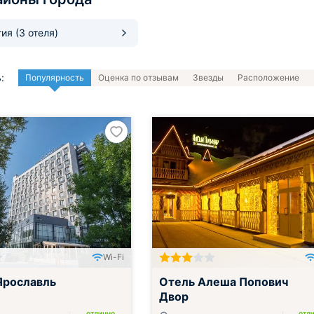
тия
(3 отеля)
:
Популярность
Оценка по отзывам
Звезды
Расположение
Wi-Fi
Ярославль
Отель Алеша Попович
Двор