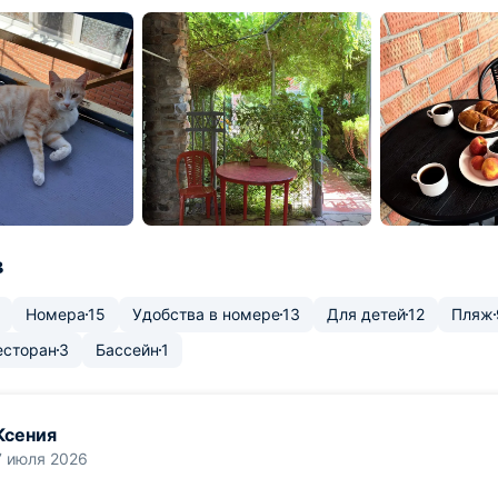
в
Номера
15
Удобства в номере
13
Для детей
12
Пляж
есторан
3
Бассейн
1
Ксения
7 июля 2026