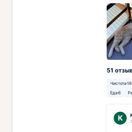
51 отзы
Чистота
16
Еда
6
Р
К