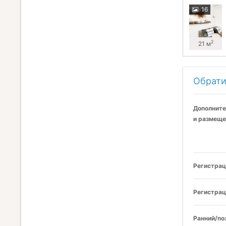
16
2
21 м
Обрати
Дополните
и размеще
Регистрац
Регистрац
Ранний/по