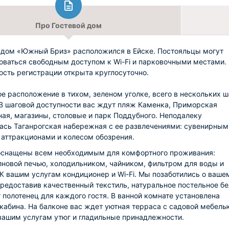
Про Гостевой дом
 дом «Южный Бриз» расположился в Ейске. Постояльцы могут
оваться свободным доступом к Wi-Fi и парковочными местами.
сть регистрации открыта круглосуточно.
е расположение в тихом, зеленом уголке, всего в нескольких ш
 В шаговой доступности вас ждут пляж Каменка, Приморская
ая, магазины, столовые и парк Поддубного. Неподалеку
ась Таганрогская набережная с ее развлечениями: сувенирным
 аттракционами и колесом обозрения.
снащены всем необходимым для комфортного проживания:
новой печью, холодильником, чайником, фильтром для воды и
 К вашим услугам кондиционер и Wi-Fi. Мы позаботились о ваше
предоставив качественный текстиль, натуральное постельное бе
 полотенец для каждого гостя. В ванной комнате установлена
кабина. На балконе вас ждет уютная терраса с садовой мебель
вашим услугам утюг и гладильные принадлежности.