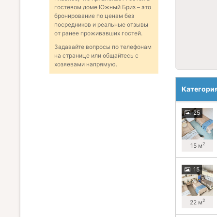
гостевом доме Южный Бриз – это
бронирование по ценам без
посредников и реальные отзывы
от ранее проживавших гостей.
Задавайте вопросы по телефонам
на странице или общайтесь с
хозяевами напрямую.
Категори
25
2
15 м
15
2
22 м