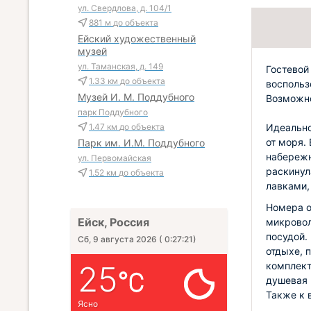
ул. Свердлова, д. 104/1
881 м
до объекта
Ейский художественный
музей
ул. Таманская, д. 149
Гостевой
1.33 км
до объекта
воспольз
Музей И. М. Поддубного
Возможно
парк Поддубного
Идеально
1.47 км
до объекта
от моря.
Парк им. И.М. Поддубного
набережн
ул. Первомайская
раскинул
1.52 км
до объекта
лавками,
Номера о
Ейск, Россия
микровол
посудой.
Сб, 9 августа 2026
(
0:27:23
)
отдыхе, 
25
комплект
душевая 
Также к 
Ясно