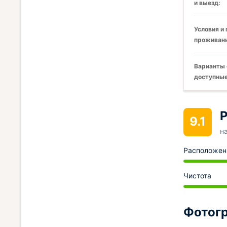
и выезд:
Условия и
проживани
Варианты 
доступные
Р
9.1
н
Расположен
Чистота
Фотогр