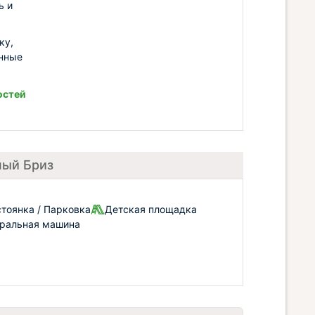
ь и
ку,
анные
остей
ный Бриз
тоянка / Парковка
Детская площадка
ральная машина