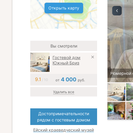
Открыть карту
Вы смотрели
Гостевой дом
Южный Бриз
Номерной 
9.1
4 000
/ 10
от
руб.
Удалить все
Достопримечательности
рядом с гостевым домом
Ейский краеведческий музей