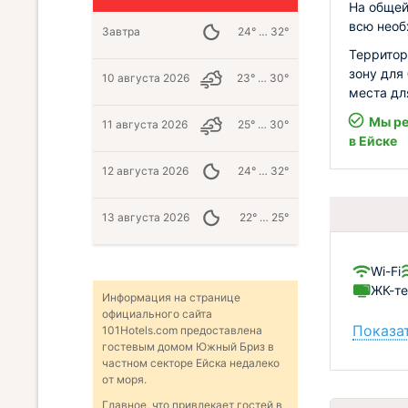
На общей
всю необ
Завтра
24° … 32°
Территор
зону для
10 августа 2026
23° … 30°
места дл
Мы ре
11 августа 2026
25° … 30°
в Ейске
12 августа 2026
24° … 32°
13 августа 2026
22° … 25°
Wi-Fi
ЖК-те
Информация на странице
официального сайта
Показат
101Hotels.com предоставлена
гостевым домом Южный Бриз в
частном секторе Ейска недалеко
от моря.
Главное, что привлекает гостей в