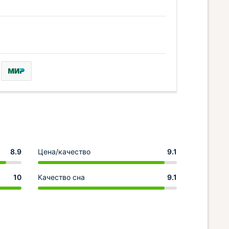
8.9
Цена/качество
9.1
10
Качество сна
9.1