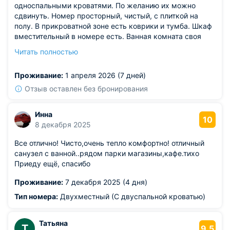
односпальными кроватями. По желанию их можно
сдвинуть. Номер просторный, чистый, с плиткой на
полу. В прикроватной зоне есть коврики и тумба. Шкаф
вместительный в номере есть. Ванная комната своя
именно с ванной. При гостевом доме работает хорошая
Читать полностью
столовая. Кормят вкусно и блюда с хорошим объемом.
Бесплатный интернет работает на всей территории.
Проживание:
1 апреля 2026 (7 дней)
Морское побережье в 2-х минутах от гостевого дома.
Отзыв оставлен без бронирования
Инна
10
8 декабря 2025
Все отлично! Чисто,очень тепло комфортно! отличный
санузел с ванной..рядом парки магазины,кафе.тихо
Приеду ещё, спасибо
Проживание:
7 декабря 2025 (4 дня)
Тип номера:
Двухместный (С двуспальной кроватью)
Татьяна
Т
9.5