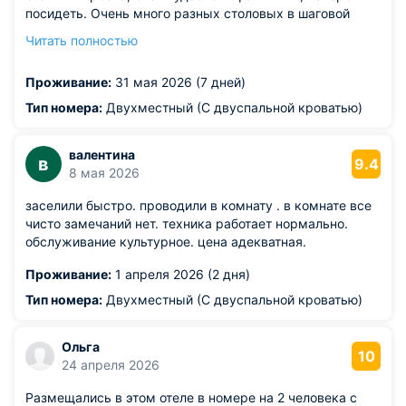
посидеть. Очень много разных столовых в шаговой
доступности, море рядом примерно 300м, рядом есть
Читать полностью
санаторий с большим бассейном, Рекомендую отель
Версаль 2. Осенью планирую ещё приехать именно
Проживание:
31 мая 2026 (7 дней)
сюда.
Из недостатков: все хорошо
Тип номера:
Двухместный (С двуспальной кроватью)
валентина
в
9.4
8 мая 2026
заселили быстро. проводили в комнату . в комнате все
чисто замечаний нет. техника работает нормально.
обслуживание культурное. цена адекватная.
Проживание:
1 апреля 2026 (2 дня)
Тип номера:
Двухместный (С двуспальной кроватью)
Ольга
10
24 апреля 2026
Размещались в этом отеле в номере на 2 человека с