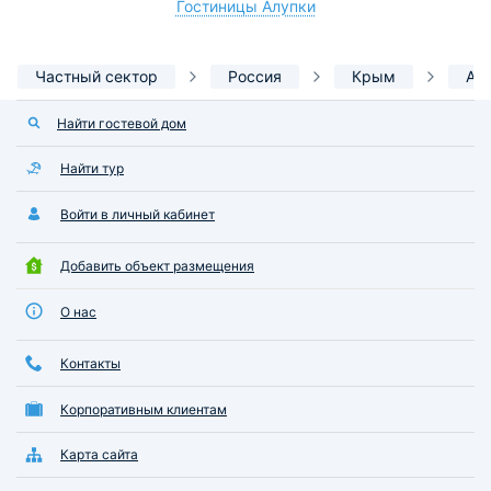
Гостиницы Алупки
Частный сектор
Россия
Крым
Ал
Найти гостевой дом
Найти тур
Войти в личный кабинет
Добавить объект размещения
О нас
Контакты
Корпоративным клиентам
Карта сайта