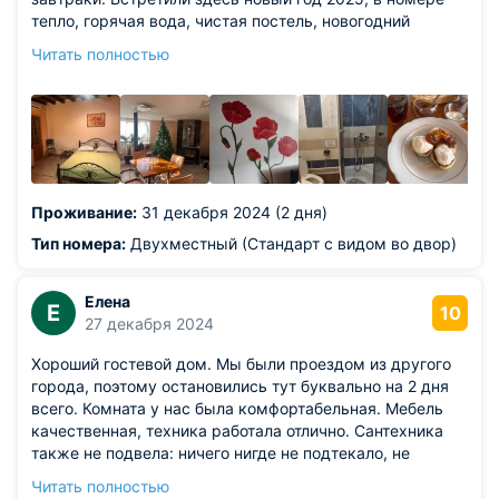
тепло, горячая вода, чистая постель, новогодний
комплимент от хозяев - шампанское! Недалеко парк
Читать полностью
Воронцовского дворца, чистый воздух, красивейшая
южнобережная природа, море, в общем всё что нужно
для хорошего отдыха. Обязательно вернёмся ещё не
раз!
Проживание:
31 декабря 2024 (2 дня)
Тип номера:
Двухместный (Стандарт с видом во двор)
Елена
Е
10
27 декабря 2024
Хороший гостевой дом. Мы были проездом из другого
города, поэтому остановились тут буквально на 2 дня
всего. Комната у нас была комфортабельная. Мебель
качественная, техника работала отлично. Сантехника
также не подвела: ничего нигде не подтекало, не
капало. Стоимость адекватная, учитывая, что совсем
Читать полностью
рядом море, которое, к сожалению, в этот раз нам