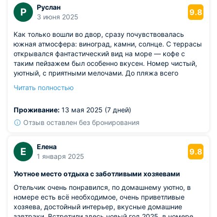
Руслан
Р
9.8
3 июня 2025
Как только вошли во двор, сразу почувствовалась
южная атмосфера: виноград, камни, солнце. С террасы
открывался фантастический вид на море — кофе с
таким пейзажем был особенно вкусен. Номер чистый,
уютный, с приятными мелочами. До пляжа всего
несколько минут пешком, и это огромный плюс.
Читать полностью
Персонал вежливый, всё подсказали и даже
посоветовали хорошие заведения. Погуляли по городу,
Проживание:
13 мая 2025 (7 дней)
вечером посидели во внутреннем дворике.
Из недостатков: эпизодически чувствовался слабый
Отзыв оставлен без бронирования
запах канализации с улицы — спасались закрытыми
окнами.
Елена
Е
9.8
1 января 2025
Уютное место отдыха с заботливыми хозяевами
Отельчик очень понравился, по домашнему уютно, в
номере есть всё необходимое, очень приветливые
хозяева, достойный интерьер, вкусные домашние
завтраки. Встретили здесь новый год 2025, в номере