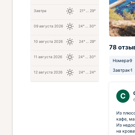
Завтра
21° … 29°
09 августа 2026
24° … 30°
10 августа 2026
24° … 28°
78 отзы
11 августа 2026
24° … 30°
Номера
9
Завтрак
1
12 августа 2026
24° … 24°
С
Из плюсо
кафе, ма
Из недос
на крова