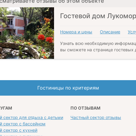
сматриваете отзывы об этом объекте
Гостевой дом Лукомо
Номера и цены
Описание
Усл
Узнать всю необходимую информац
вы сможете на странице гостевых 
Гостиницы по критериям
ЛУГАМ
ПО ОТЗЫВАМ
й сектор для отдыха с детьми
Частный сектор отзывы
й сектор с бассейном
й сектор с кухней