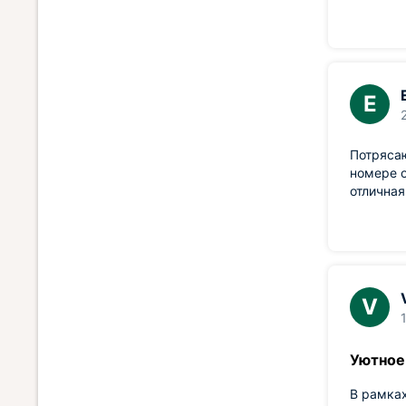
Е
Потрясаю
номере о
отличная
V
Уютное
В рамках