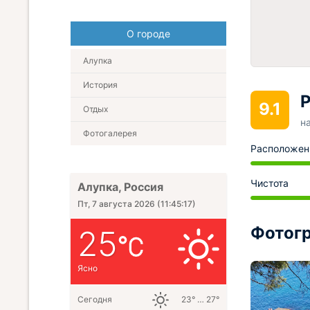
О городе
Алупка
История
Р
9.1
Отдых
н
Фотогалерея
Расположен
Чистота
Алупка, Россия
Пт, 7 августа 2026
(
11:45:18
)
Фотогр
25
Ясно
Сегодня
23° … 27°