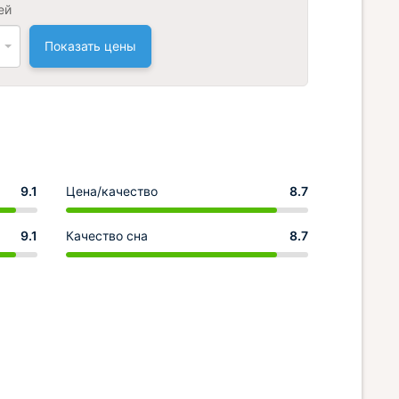
ей
Показать цены
9.1
Цена/качество
8.7
9.1
Качество сна
8.7