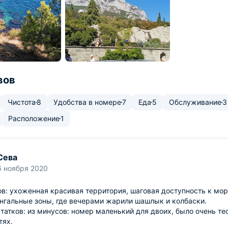
вов
Чистота
8
Удобства в номере
7
Еда
5
Обслуживание
3
Расположение
1
Сева
6 ноября 2020
в: ухоженная красивая территория, шаговая доступность к мор
нгальные зоны, где вечерами жарили шашлык и колбаски.
татков: из минусов: номер маленький для двоих, было очень те
тях.