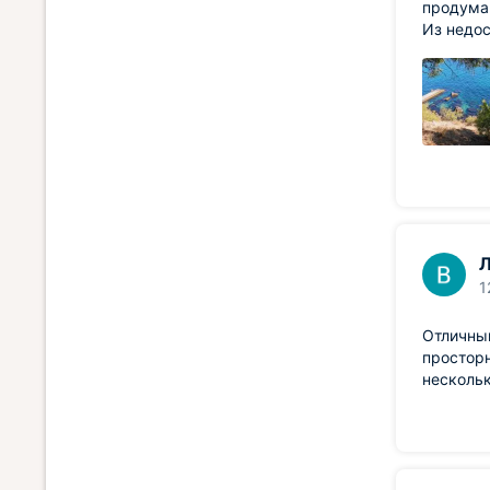
продуман
Из недос
Л
1
Отличный
просторн
нескольк