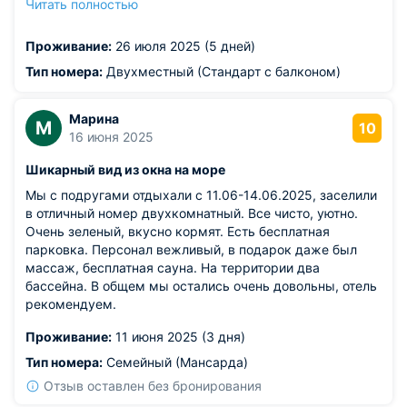
Читать полностью
Питание хорошее, шведский стол - есть из чего
выбрать, голодными не останутся ни взрослые, ни дети.
Проживание:
26 июля 2025 (5 дней)
Отель удален от моря и центра, что имеет свои плюсы -
тишина и умиротворение....
Тип номера:
Двухместный (Стандарт с балконом)
Из недостатков: далековато ходить на море, через
центральные улицы. Но для любилей "активностей"
Марина
вполне приемлемое расстояние. По пути много
М
10
16 июня 2025
магазинов и прочего всего необходимого.
Шикарный вид из окна на море
Мы с подругами отдыхали с 11.06-14.06.2025, заселили
в отличный номер двухкомнатный. Все чисто, уютно.
Очень зеленый, вкусно кормят. Есть бесплатная
парковка. Персонал вежливый, в подарок даже был
массаж, бесплатная сауна. На территории два
бассейна. В общем мы остались очень довольны, отель
рекомендуем.
Проживание:
11 июня 2025 (3 дня)
Тип номера:
Семейный (Мансарда)
Отзыв оставлен без бронирования