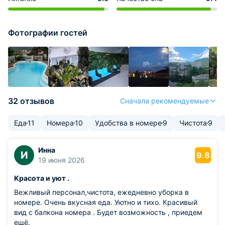
Фотографии гостей
32 отзывов
Сначала рекомендуемые
Еда
11
Номера
10
Удобства в номере
9
Чистота
9
Инна
И
9.8
19 июня 2026
Красота и уют .
Вежливый персонал,чистота, ежедневно уборка в
номере. Очень вкусная еда. Уютно и тихо. Красивый
вид с балкона номера . Будет возможность , приедем
ещё.