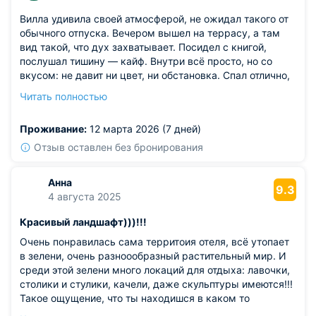
Вилла удивила своей атмосферой, не ожидал такого от
обычного отпуска. Вечером вышел на террасу, а там
вид такой, что дух захватывает. Посидел с книгой,
послушал тишину — кайф. Внутри всё просто, но со
вкусом: не давит ни цвет, ни обстановка. Спал отлично,
ничего не отвлекало.
Читать полностью
Из недостатков: правда, кондиционер работает немного
шумно на высоких оборотах — если ночью включить
Проживание:
12 марта 2026 (7 дней)
посильнее, то мешает уснуть.
Отзыв оставлен без бронирования
Анна
9.3
4 августа 2025
Красивый ландшафт)))!!!
Очень понравилась сама территоия отеля, всё утопает
в зелени, очень разноообразный растительный мир. И
среди этой зелени много локаций для отдыха: лавочки,
столики и стулики, качели, даже скульптуры имеются!!!
Такое ощущение, что ты находишся в каком то
дворянском имении...такая совеобразная архитектура.