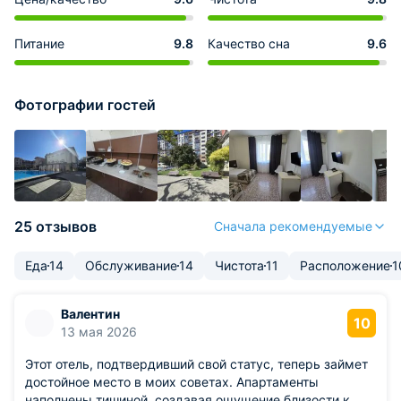
Питание
9.8
Качество сна
9.6
Фотографии гостей
25 отзывов
Сначала рекомендуемые
Еда
14
Обслуживание
14
Чистота
11
Расположение
1
Валентин
10
13 мая 2026
Этот отель, подтвердивший свой статус, теперь займет
достойное место в моих советах. Апартаменты
наполнены тишиной, создавая ощущение близости к