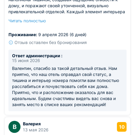
дому, и поражают своей утонченной, визуально
привлекательной отделкой. Каждый элемент интерьера
идеально вписан в общую концепцию, формируя по-
Читать полностью
настоящему расслабляющую атмосферу. Выигрышное
расположение гостиницы в пределах населенного
Проживание:
9 апреля 2026 (6 дней)
пункта целиком и полностью соответствовало целям
моего пребывания. В этой гостинице внедрены строгие
Отзыв оставлен без бронирования
протоколы санитарной безопасности.
Ответ администрации :
15 июня 2026
Валентин, спасибо за такой детальный отзыв. Нам
приятно, что наш отель оправдал свой статус, а
тишина и интерьер номера помогли вам полностью
расслабиться и почувствовать себя как дома.
Приятно, что и расположение оказалось для вас
идеальным. Будем счастливы видеть вас снова и
занять место в списке ваших рекомендаций!
Валерия
В
10
13 мая 2026