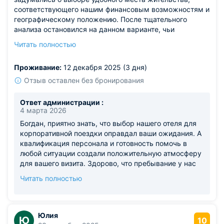
соответствующего нашим финансовым возможностям и
географическому положению. После тщательного
анализа остановился на данном варианте, чьи
работники неизменно демонстрировали высокую
Читать полностью
квалификацию и готовность помогать гостям.
Пребывание получилось насыщенным впечатлениями и
Проживание:
12 декабря 2025 (3 дня)
эмоциями, что вызывает только положительное
восприятие этого заведения.
Отзыв оставлен без бронирования
Ответ администрации :
4 марта 2026
Богдан, приятно знать, что выбор нашего отеля для
корпоративной поездки оправдал ваши ожидания. А
квалификация персонала и готовность помочь в
любой ситуации создали положительную атмосферу
для вашего визита. Здорово, что пребывание у нас
оставило столько ярких эмоций. Мы всегда
Читать полностью
стараемся обеспечить комфортные условия как для
отдыха, так и для деловых поездок, сочетая удобное
расположение с качественным сервисом. Будем
рады видеть вас и вашу команду снова!
Юлия
Ю
10