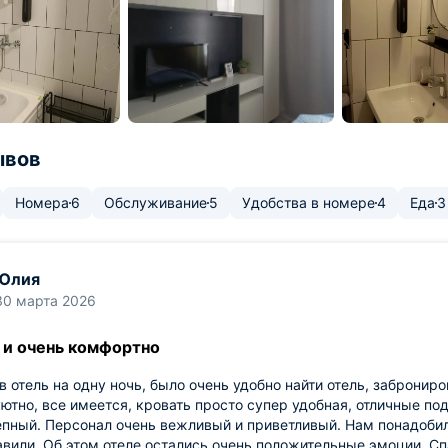
ывов
Номера
6
Обслуживание
5
Удобства в номере
4
Еда
3
Юлия
30 марта 2026
 и очень комфортно
в отель на одну ночь, было очень удобно найти отель, заброниро
уютно, все имеется, кровать просто супер удобная, отличные по
пный. Персонал очень вежливый и приветливый. Нам понадобил
вили. Об этом отеле остались очень положительные эмоции. Сп