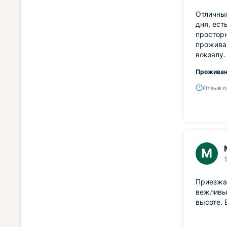
Отличный
дня, ест
просторн
прожива
вокзалу.
Проживан
Отзыв о
М
Приезжа
вежливые
высоте. 