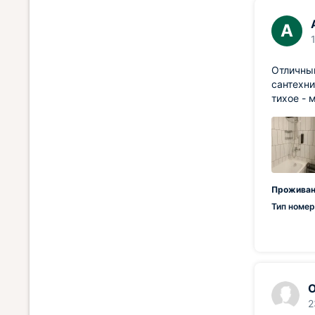
А
Отличный
сантехни
тихое - 
Проживан
Тип номер
О
2