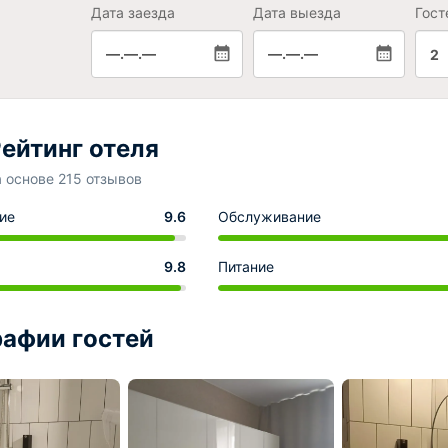
Дата заезда
Дата выезда
Гост
—.—.—
—.—.—
2
ейтинг отеля
а основе 215 отзывов
ие
9.6
Обслуживание
9.8
Питание
афии гостей