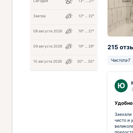
Сегодня
13° … 21°
Завтра
12° … 22°
08 августа 2026
16° … 27°
215 отз
09 августа 2026
19° … 29°
Чистота
7
10 августа 2026
20° … 30°
Ю
Удобно
Заехали 
чисто и 
великоле
предоста