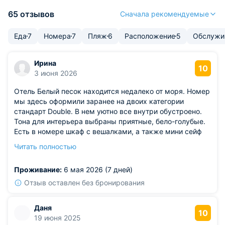
65 отзывов
Сначала рекомендуемые
Еда
7
Номера
7
Пляж
6
Расположение
5
Обслужи
Ирина
10
3 июня 2026
Отель Белый песок находится недалеко от моря. Номер
мы здесь оформили заранее на двоих категории
стандарт Double. В нем уютно все внутри обустроено.
Тона для интерьера выбраны приятные, бело-голубые.
Есть в номере шкаф с вешалками, а также мини сейф
для мелких вещей. На территории есть отличный
Читать полностью
бассейн, доступный для плавания в любое время суток.
Мы рекомендуем!
Проживание:
6 мая 2026 (7 дней)
Отзыв оставлен без бронирования
Даня
10
19 июня 2025