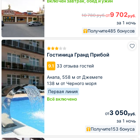
Включён завтрак, обед и ужин
9 702
10 780
руб.
от
руб.
за 1 ночь
Получите
485 бонусов
Гостиница
Гранд
Прибой
Гостиница Гранд Прибой
9.1
33 отзыва гостей
Анапа,
558 м от Джемете
138 м от Черного моря
Первая линия
Всё включено
3 050
от
руб.
за 1 ночь
Получите
153 бонуса