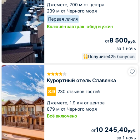
Джемете,
700 м от центра
239 м от Черного моря
Первая линия
Включён завтрак, обед и ужин
8 500
от
руб.
за 1 ночь
Получите
425 бонусов
Курортный
отель
Славянка
Курортный отель Славянка
8.9
230 отзывов гостей
Джемете,
1.9 км от центра
879 м от Черного моря
Всё включено
10 245,40
от
руб.
за 1 ночь