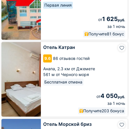
Первая линия
1 625
от
руб.
за 1 ночь
Получите
81 бонус
Отель
Отель Катран
Катран
9.6
86 отзывов гостей
Анапа,
2.3 км от Джемете
561 м от Черного моря
Бесплатная отмена
4 050
от
руб.
за 1 ночь
Получите
203 бонуса
Отель
Отель Морской бриз
Морской