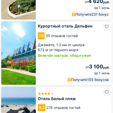
4 620
от
руб.
за 1 ночь
Получите
231 бонус
Курортный
Курортный отель Дельфин
отель
Дельфин
7.8
35 отзывов гостей
Джемете,
1.3 км от центра
673 м от Черного моря
Включён завтрак, обед и ужин
3 100
от
руб.
за 1 ночь
Получите
155 бонусов
Отель
Белый
пляж
Отель Белый пляж
9.3
276 отзывов гостей