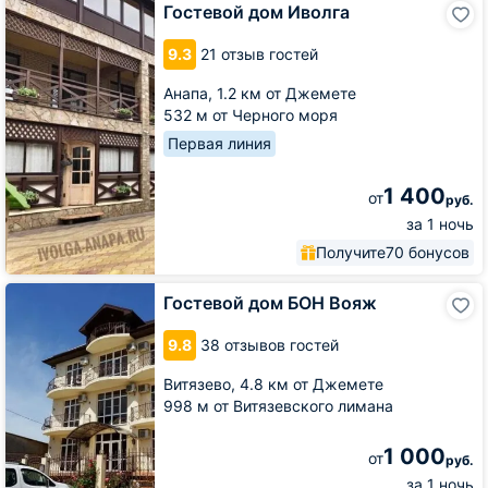
Гостевой
Гостевой дом Иволга
дом
Иволга
9.3
21 отзыв гостей
Анапа,
1.2 км от Джемете
532 м от Черного моря
Первая линия
1 400
от
руб.
за 1 ночь
Получите
70 бонусов
Гостевой
Гостевой дом БОН Вояж
дом
БОН
9.8
38 отзывов гостей
Вояж
Витязево,
4.8 км от Джемете
998 м от Витязевского лимана
1 000
от
руб.
за 1 ночь