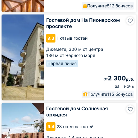
Получите
512 бонусов
Гостевой
Гостевой дом На Пионерском
дом
проспекте
На
Пионерском
9.3
1 отзыв гостей
проспекте
Джемете,
300 м от центра
186 м от Черного моря
Первая линия
2 300
от
руб.
за 1 ночь
Получите
115 бонусов
Гостевой
Гостевой дом Солнечная
дом
орхидея
Солнечная
орхидея
9.4
28 оценок гостей
Джемете,
1.4 км от центра