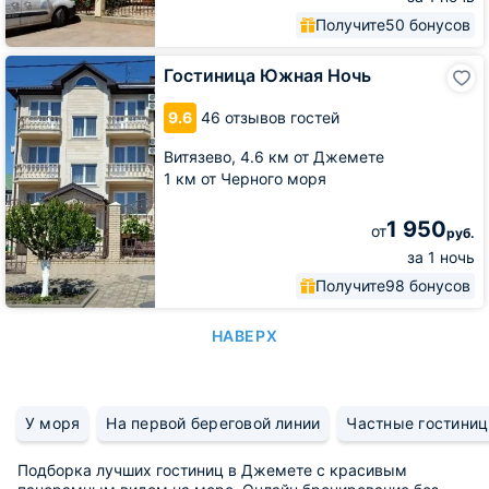
Получите
50 бонусов
Гостиница
Гостиница Южная Ночь
Южная
Ночь
9.6
46 отзывов гостей
Витязево,
4.6 км от Джемете
1 км от Черного моря
1 950
от
руб.
за 1 ночь
Получите
98 бонусов
НАВЕРХ
У моря
На первой береговой линии
Частные гостиниц
Подборка лучших гостиниц в Джемете с красивым