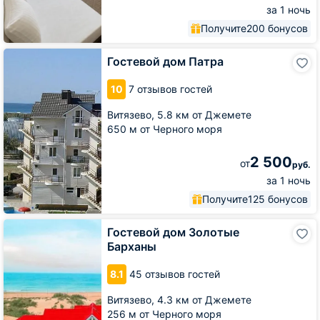
за 1 ночь
Получите
200 бонусов
Гостевой
Гостевой дом Патра
дом
Патра
10
7 отзывов гостей
Витязево,
5.8 км от Джемете
650 м от Черного моря
2 500
от
руб.
за 1 ночь
Получите
125 бонусов
Гостевой
Гостевой дом Золотые
дом
Барханы
Золотые
Барханы
8.1
45 отзывов гостей
Витязево,
4.3 км от Джемете
256 м от Черного моря