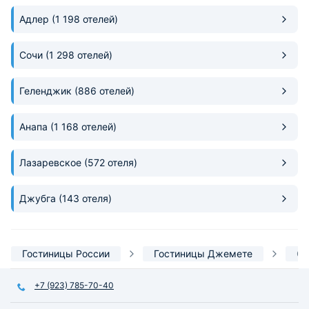
и полотенца белоснежные. Рядом
Соотношение цены
Адлер
(1 198 отелей)
с отелем жарят вкусные чебуреки
полностью устрои
и пирожки
планируем вернут
следующем году, 
Сочи
(1 298 отелей)
останутся прежни
Геленджик
(886 отелей)
Анапа
(1 168 отелей)
Лазаревское
(572 отеля)
Джубга
(143 отеля)
Гостиницы России
Гостиницы Джемете
С 
+7 (923) 785-70-40