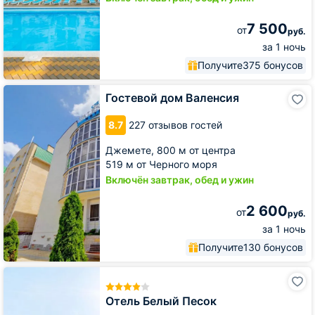
7 500
от
руб.
за 1 ночь
Получите
375 бонусов
Гостевой
Гостевой дом Валенсия
дом
Валенсия
8.7
227 отзывов гостей
Джемете,
800 м от центра
519 м от Черного моря
Включён завтрак, обед и ужин
2 600
от
руб.
за 1 ночь
Получите
130 бонусов
Отель
Белый
Песок
Отель Белый Песок