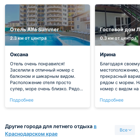
Отель Alfa Summer
Гостевой дом 
2.3 км от центра
0.3 км от центра
Оксана
Ирина
Отель очень понравился!
Благодаря своему
Заселили в отличный номер с
местоположению, 
балконом и шикарным видом.
прекрасный вариа
Расположение отеля просто
рядом с морем. Н
супер, море очень близко. Рядом
номер с видом на 
с отелем много магазинчиков и
оказалось весьма 
Подробнее
Подробнее
столовых. Бассейн большой,
Несмотря на скр
каждое утро его чистят. На
комнаты, в ней бы
территории работает бар. Номер
необходимое для 
хороший, соответствует фото, на
проживания. Очен
Другие города для летнего отдыха
в
каждого человека было по три
наличие столиков
Все
комплекта полотенец (один из них
этаже, где можно
Краснодарском крае
для бассейна и моря). Постельное
ужином на открыт