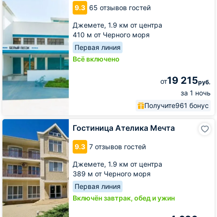
9.3
65 отзывов гостей
Джемете,
1.9 км от центра
410 м от Черного моря
Первая линия
Всё включено
19 215
от
руб.
за 1 ночь
Получите
961 бонус
Гостиница
Гостиница Ателика Мечта
Ателика
Мечта
9.3
7 отзывов гостей
Джемете,
1.9 км от центра
389 м от Черного моря
Первая линия
Включён завтрак, обед и ужин