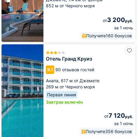
852 м от Черного моря
3 200
от
руб.
за 1 ночь
Получите
160 бонусов
Отель
Гранд
Круиз
Отель Гранд Круиз
9.1
90 отзывов гостей
Анапа,
617 м от Джемете
269 м от Черного моря
Первая линия
Завтрак включён
7 120
от
руб.
за 1 ночь
Получите
356 бонусов