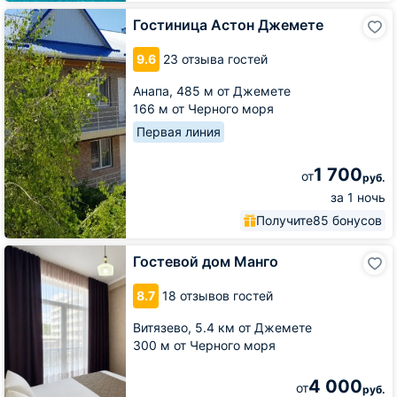
Гостиница
Гостиница Астон Джемете
Астон
Джемете
9.6
23 отзыва гостей
Анапа,
485 м от Джемете
166 м от Черного моря
Первая линия
1 700
от
руб.
за 1 ночь
Получите
85 бонусов
Гостевой
Гостевой дом Манго
дом
Манго
8.7
18 отзывов гостей
Витязево,
5.4 км от Джемете
300 м от Черного моря
4 000
от
руб.