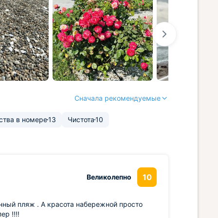
Сначала рекомендуемые
ства в номере
13
Чистота
10
10
Великолепно
нный пляж . А красота набережной просто
р !!!!