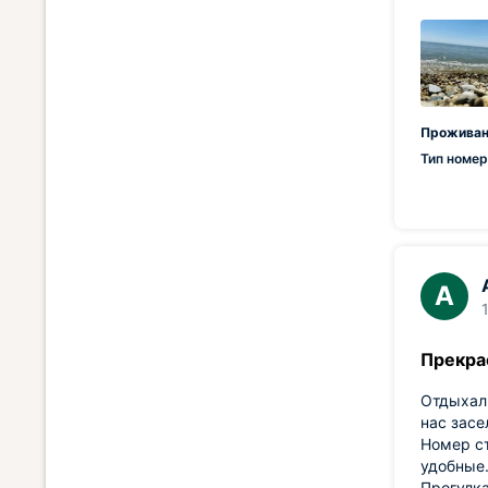
Проживан
Тип номер
А
Прекра
Отдыхали
нас засе
Номер ст
удобные.
Прогулка