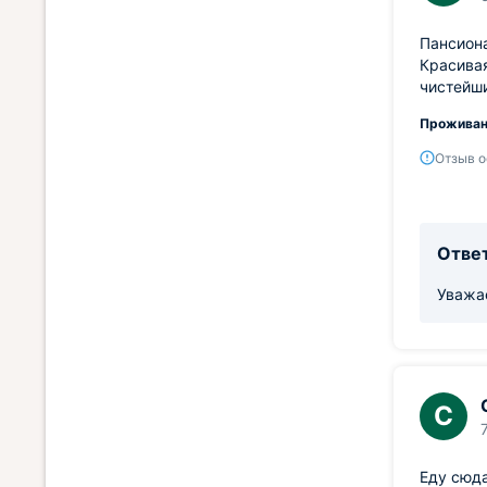
Пансиона
Красивая
чистейши
Проживан
Отзыв о
Ответ
Уважа
С
Еду сюда