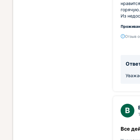
нравится
горячую.
Из недос
Проживан
Отзыв о
Ответ
Уважа
В
Все де