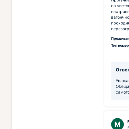
по чисто
настроен
вагончик
проходил
перезагр
Проживан
Тип номер
Ответ
Уважае
Обеща
самого
М