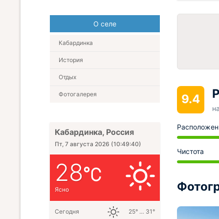
О селе
Кабардинка
История
Отдых
Р
Фотогалерея
9.4
н
Расположен
Кабардинка, Россия
Пт, 7 августа 2026
(
10:49:42
)
Чистота
28
Фотогр
Ясно
Сегодня
25° … 31°