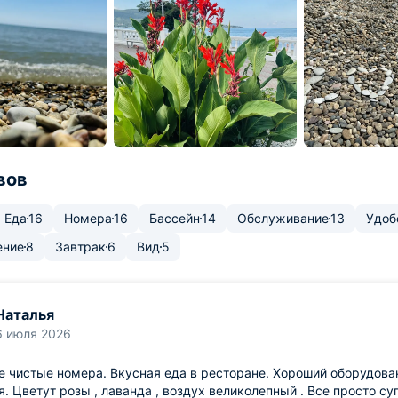
вов
Еда
16
Номера
16
Бассейн
14
Обслуживание
13
Удоб
ение
8
Завтрак
6
Вид
5
Наталья
6 июля 2026
 чистые номера. Вкусная еда в ресторане. Хороший оборудова
. Цветут розы , лаванда , воздух великолепный . Все просто супе