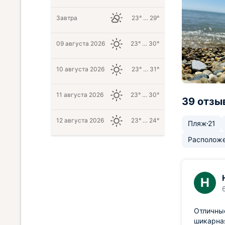
Завтра
23° … 29°
09 августа 2026
23° … 30°
10 августа 2026
23° … 31°
11 августа 2026
23° … 30°
39 отзы
12 августа 2026
23° … 24°
Пляж
21
Располож
Н
Отличные
шикарная