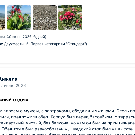
ие:
30 июня 2026 (6 дней)
а:
Двухместный (Первая категориям "Стандарт")
Анжела
17 июня 2026
сный отдых
 вдвоем с мужем, с завтраками, обедами и ужинами. Отель пр
лили, предложили обед. Корпус был перед бассейном, с террасы
андартный, чистый, без балкона, но нам он был не принципиале
 Обед тоже был разнообразным, шведский стол был на высоте. 
 к морю через чистую, благоустроенную территорию, среди тен