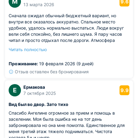
М
9.6
13 марта 2026
Сначала ожидал обычный бюджетный вариант, но
внутри все оказалось аккуратно. Спальное место
удобное, удалось нормально выспаться. Люди вокруг
вели себя спокойно, без лишнего шума. Я пару часов
читал и просто отдыхал после дороги. Атмосфера
больше напоминает студенческое жилье, чем
Читать полностью
классическую гостиницу. Но в этом есть своя простота
и непринужденность. Ночью было тихо, никто не
Проживание:
19 февраля 2026 (9 дней)
мешал. Утром спокойно собрал вещи и поехал дальше.
Из недостатков: утром в общей зоне бывает
Отзыв оставлен без бронирования
многолюдно.
Ермакова
Е
9.9
7 октября 2025
Вид был во двор. Зато тихо
Спасибо Ангелине огромное за прием и помощь в
заселении. Моя была ошибка не на тот день
забронировала но она мне помогла. Единственное для
меня третий этаж тяжело подниматься. Чистота
хостела 5+ и центр.