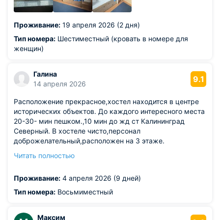
Проживание:
19 апреля 2026 (2 дня)
Тип номера:
Шестиместный (кровать в номере для
женщин)
Галина
9.1
14 апреля 2026
Расположение прекрасное,хостел находится в центре
исторических объектов. До каждого интересного места
20-30- мин пешком.,10 мин до жд ст Калининград
Северный. В хостеле чисто,персонал
доброжелательный,расположен на 3 этаже.
Из недостатков: расположение на центральной
Читать полностью
магистрали имеет свой минус--шум транспорта.Для
решения этой проблемы есть беруши.
Проживание:
4 апреля 2026 (9 дней)
Тип номера:
Восьмиместный
Максим