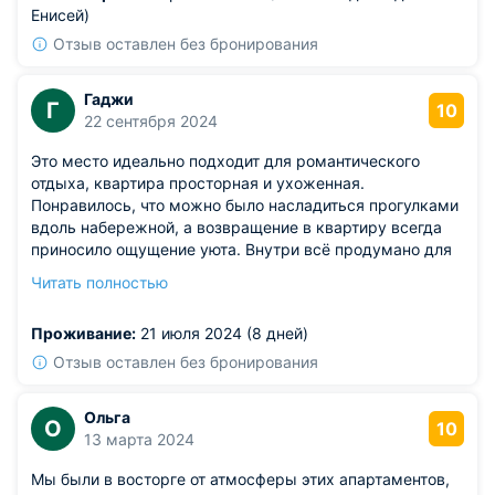
Енисей)
Отзыв оставлен без бронирования
Гаджи
Г
10
22 сентября 2024
Это место идеально подходит для романтического
отдыха, квартира просторная и ухоженная.
Понравилось, что можно было насладиться прогулками
вдоль набережной, а возвращение в квартиру всегда
приносило ощущение уюта. Внутри всё продумано для
приятного времяпрепровождения, и даже в дождливую
Читать полностью
погоду не хочется покидать это место.
Из недостатков: все в порядке, ничего плохого сказать
Проживание:
21 июля 2024 (8 дней)
не могу.
Отзыв оставлен без бронирования
Ольга
О
10
13 марта 2024
Мы были в восторге от атмосферы этих апартаментов,