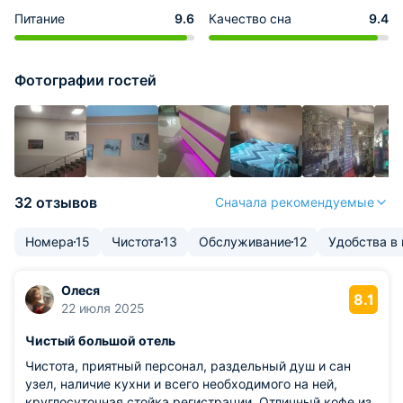
Питание
9.6
Качество сна
9.4
Фотографии гостей
32 отзывов
Сначала рекомендуемые
Номера
15
Чистота
13
Обслуживание
12
Удобства в
Олеся
8.1
22 июля 2025
Чистый большой отель
Чистота, приятный персонал, раздельный душ и сан
узел, наличие кухни и всего необходимого на ней,
круглосуточная стойка регистрации. Отличный кофе из