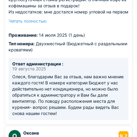
кофемашины за отзыв в подарок!
Из недостатков: мне достался номер угловой на первом
этаже возле курилки на улице - буквально пол метра от
Читать полностью
окна. Всё время болтали под окном мужики до 3 утра.
Окна на первом этаже на уровне живота прохожих -
Проживание:
14 июля 2025 (1 день)
открыв окно на проветривание, так как кондиционера
нет в номере, любой с улицы человек может войти в
Тип номера:
Двухместный (Бюджетный с раздельными
номер. Я пока ночью лежала, слыша мужчин за окном
кроватями)
боялась, что то из них залезет ко мне, пока буду спать.
Окна номера так же выходят на дорогу - постоянное
Ответ администрации :
движение, спать невозможно из за шума
19 августа 2025
Олеся, благодарим Вас за отзыв, нам важно мнение
каждого гостя! В номере категории Бюджет у нас
действительно нет кондиционера, но можно было
обратиться к администратору и Вам бы дали
вентилятор. По поводу расположения места для
курения- вопрос решаем. Будем рады видеть Вас
снова нашим гостем!
Оксана
О
9.7