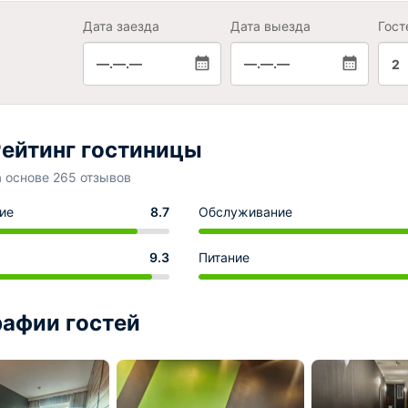
Дата заезда
Дата выезда
Гост
—.—.—
—.—.—
2
ейтинг гостиницы
а основе 265 отзывов
ие
8.7
Обслуживание
9.3
Питание
афии гостей