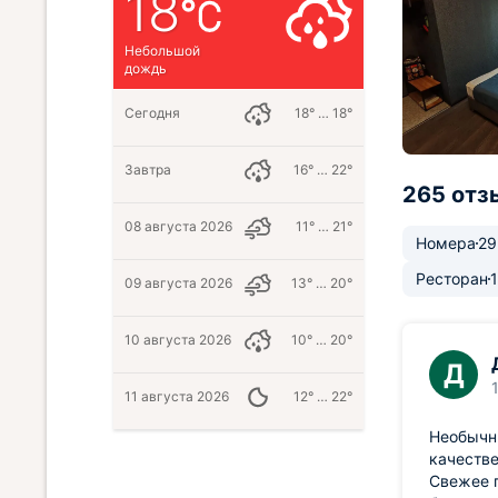
18
Небольшой
дождь
Сегодня
18° … 18°
Завтра
16° … 22°
265 отз
08 августа 2026
11° … 21°
Номера
29
Ресторан
09 августа 2026
13° … 20°
10 августа 2026
10° … 20°
Д
11 августа 2026
12° … 22°
Необычн
качестве
Свежее п