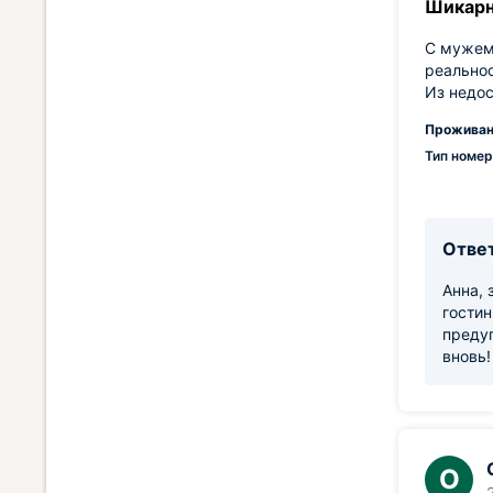
Шикарн
С мужем 
реальнос
Из недос
Проживан
Тип номер
Ответ
Анна, 
гостин
предуг
вновь
О