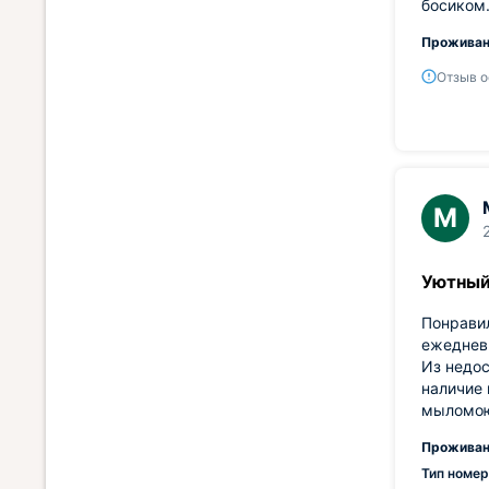
босиком.
Проживан
Отзыв о
М
Уютный
Понравил
ежедневн
Из недос
наличие 
мыломою
Проживан
Тип номер