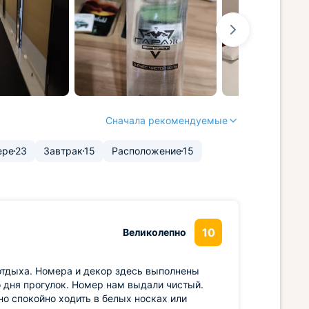
Сначала рекомендуемые
ере
23
Завтрак
15
Расположение
15
10
Великолепно
тдыха. Номера и декор здесь выполнены
о дня прогулок. Номер нам выдали чистый.
но спокойно ходить в белых носках или