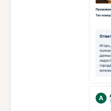
Проживан
Тип номер
Ответ
Игорь,
полож
данны
недос
города
можем.
А