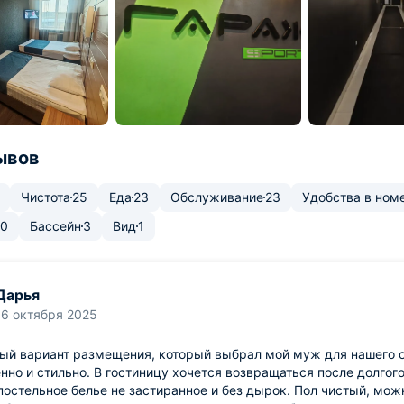
ывов
Чистота
25
Еда
23
Обслуживание
23
Удобства в ном
10
Бассейн
3
Вид
1
Дарья
16 октября 2025
ый вариант размещения, который выбрал мой муж для нашего о
нно и стильно. В гостиницу хочется возвращаться после долгог
остельное белье не застиранное и без дырок. Пол чистый, мож