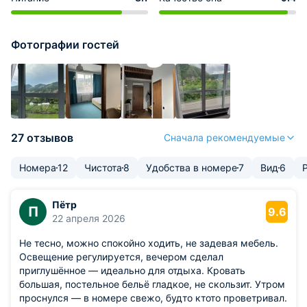
Фотографии гостей
27 отзывов
Сначала рекомендуемые
Номера
12
Чистота
8
Удобства в номере
7
Вид
6
Пётр
П
9.6
22 апреля 2026
Не тесно, можно спокойно ходить, не задевая мебель.
Освещение регулируется, вечером сделал
приглушённое — идеально для отдыха. Кровать
большая, постельное бельё гладкое, не скользит. Утром
проснулся — в номере свежо, будто ктото проветривал.