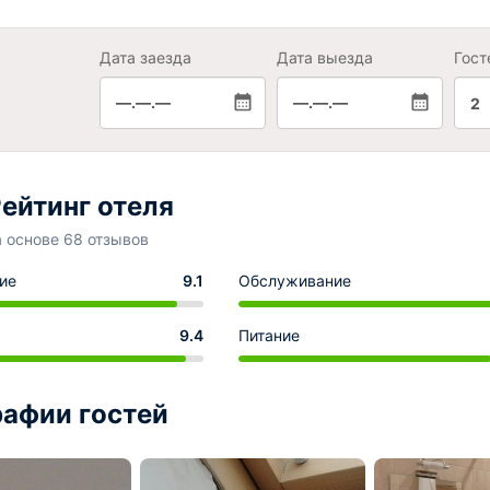
Дата заезда
Дата выезда
Гост
—.—.—
—.—.—
2
ейтинг отеля
а основе 68 отзывов
ие
9.1
Обслуживание
9.4
Питание
афии гостей