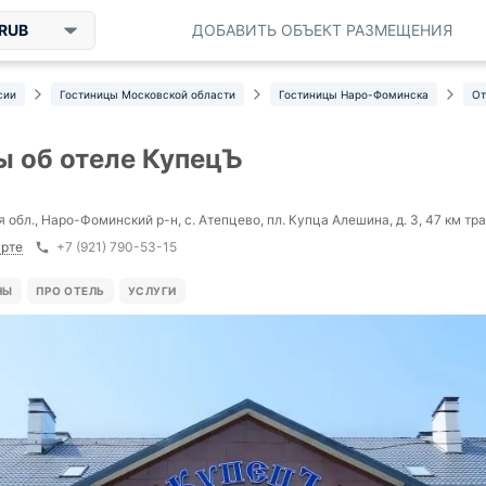
RUB
ДОБАВИТЬ ОБЪЕКТ РАЗМЕЩЕНИЯ
сии
Гостиницы Московской области
Гостиницы Наро-Фоминска
От
 об отеле КупецЪ
 обл., Наро-Фоминский р-н, с. Атепцево, пл. Купца Алешина, д. 3, 47 км т
арте
+7 (921) 790-53-15
НЫ
ПРО ОТЕЛЬ
УСЛУГИ