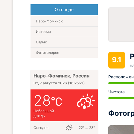
О городе
Наро-Фоминск
История
Отдых
Фотогалерея
Р
9.1
н
Наро-Фоминск, Россия
Расположен
Пт, 7 августа 2026
(
16:25:23
)
Чистота
28
Небольшой
Фотогр
дождь
Сегодня
22° … 28°