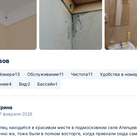
вов
Номера
13
Обслуживание
11
Чистота
11
Удобства в номе
ение
4
Вид
2
Бассейн
1
рина
7 февраля 2026
пец находится в красивом месте в подмосковном селе Атепцево
чно же, тоже были в полном восторге, когда приехали сюда са