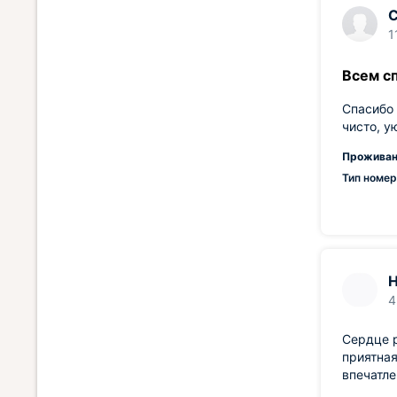
С
1
Всем с
Спасибо 
чисто, у
Проживан
Тип номер
Н
4
Сердце р
приятная
впечатле