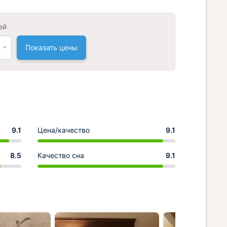
ей
Показать цены
9.1
Цена/качество
9.1
8.5
Качество сна
9.1