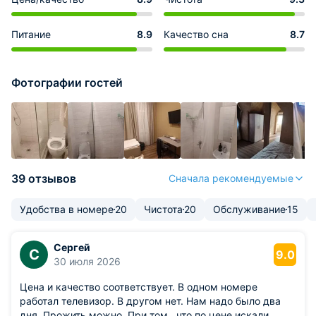
Питание
8.9
Качество сна
8.7
Фотографии гостей
39 отзывов
Сначала рекомендуемые
Удобства в номере
20
Чистота
20
Обслуживание
15
Сергей
С
9.0
30 июля 2026
Цена и качество соответствует. В одном номере
работал телевизор. В другом нет. Нам надо было два
дня. Прожить можно. При том , что по цене искали ,