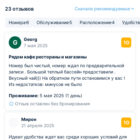
23 отзывов
Сначала рекомендуемые
Номера
6
Обслуживание
5
Расположение
4
Удобств
Georg
G
10
7 мая 2025
Рядом кафе рестораны и магазины
Номер был чистый, номер ждал по предварительной
записи . Большой теплый бассейн предоставили .
Вкусный чай))) На обратном пути остановимся у вас !
Из недостатков: минусов не было
Проживание:
5 мая 2025 (1 день)
Отзыв оставлен без бронирования
Мирон
10
21 апреля 2025
Идеал удобства ждет вас среди хороших условий для